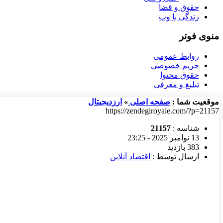
حقوق و قضا
زندگی با وب
منوی فوتر
روابط عمومی
حریم خصوصی
حقوق محتوا
تبلیغ و معرفی
موقعیت شما :
صفحه اصلی
»
ارزدیجیتال
https://zendegiroyaie.com/?p=21157
شناسه :
21157
13 نوامبر 2025 - 23:25
383 بازدید
ارسال توسط :
اقتصاد آنلاین