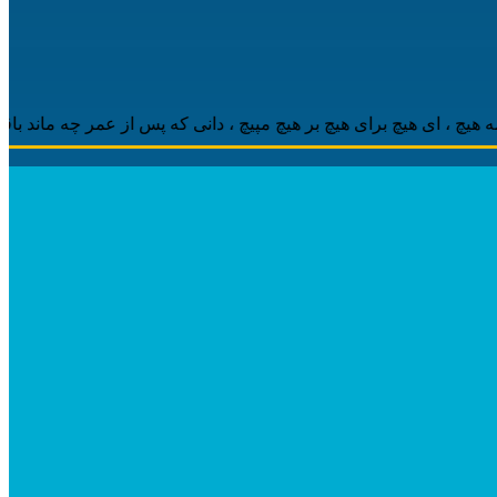
 ‌ای هیچ برای هیچ بر هیچ مپیچ ، دانی که پس از عمر چه ماند باقی ، م