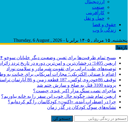
ارزدیجیتال
صنعت
کارآفرینی
حمل و نقل
حقوق و قضا
زندگی با وب
پنجشنبه, ۱۵ مرداد , ۱۴۰۵ برابر با - Thursday, 6 August , 2026
تازه‌ها:
بسیج تمام ظرفیت‌ها برای تعیین وضعیت دیگر خلبانان سوخو ۲۴ ایران
اربعین 1405؛ درخشان‌ترین و امن‌ترین دوره در تاریخ تردد زائران
توصیه‌های طب ایرانی برای تقویت شیرمادر و سلامت نوزاد
اعدام با صندلی الکتریکی؛ مجازات آمریکایی برای خیانت به وط
توقیف 86خودروی لوکس، 187 قطعه زمین و 86 آپارتمان تراستی‌ها
پرونده 3100 قتل به صلح و سازش ختم شد
ماجرای نصب سنگ مزار اکبر عبدی چیست؟
اربعین تمام شد، چگونه حال خوب این سفر را به خانه بیاوریم؟
چرا در اضطرابِ آینده، «اکنونِ» کودکانمان را گم کرده‌ایم؟
نشانه‌های سوگ کودکان در گذر زمان
جستجو کن