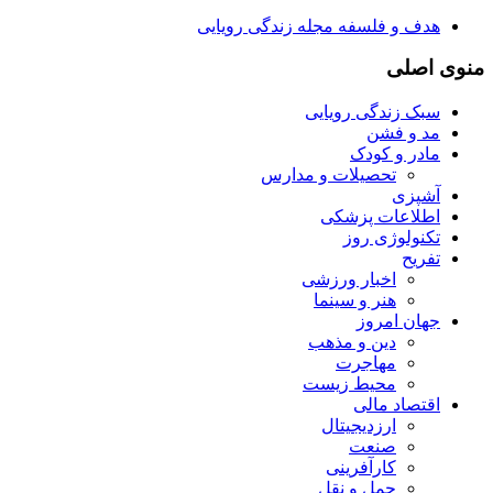
هدف و فلسفه مجله زندگی رویایی
منوی اصلی
سبک زندگی رویایی
مد و فشن
مادر و کودک
تحصیلات و مدارس
آشپزی
اطلاعات پزشکی
تکنولوژی روز
تفریح
اخبار ورزشی
هنر و سینما
جهان امروز
دین و مذهب
مهاجرت
محیط زیست
اقتصاد مالی
ارزدیجیتال
صنعت
کارآفرینی
حمل و نقل