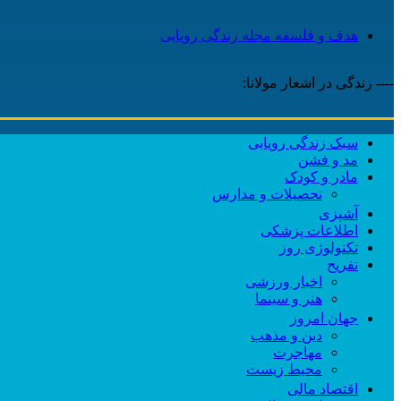
هدف و فلسفه مجله زندگی رویایی
---- زندگی در اشعار مولانا:
سبک زندگی رویایی
مد و فشن
مادر و کودک
تحصیلات و مدارس
آشپزی
اطلاعات پزشکی
تکنولوژی روز
تفریح
اخبار ورزشی
هنر و سینما
جهان امروز
دین و مذهب
مهاجرت
محیط زیست
اقتصاد مالی