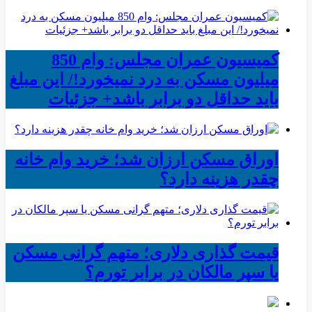
کمیسیون عمران مجلس: وام 850
میلیون مسکن به درد نمیخورد!/ این مبلغ
باید حداقل دو برابر باشد+ جزئیات
اوراق مسکن ارزان شد؛ خرید وام خانه
چقدر هزینه دارد؟
قیمت گذاری دلاری؛ متهم گرانی مسکن
یا سپر مالکان در برابر تورم؟