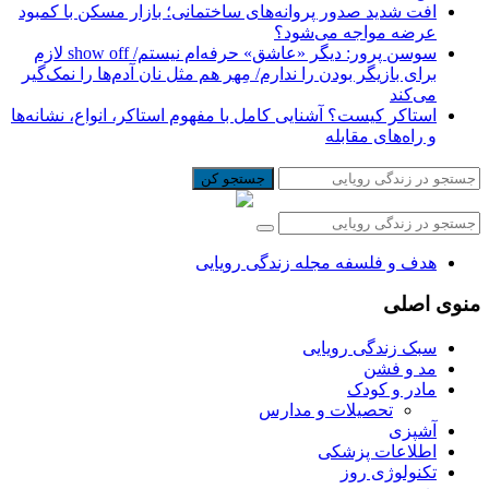
افت شدید صدور پروانه‌های ساختمانی؛ بازار مسکن با کمبود
عرضه مواجه می‌شود؟
سوسن پرور: دیگر «عاشق» حرفه‌ام نیستم/ show off لازم
برای بازیگر بودن را ندارم/ مِهر هم مثل نان آدم‌ها را نمک‌گیر
می‌کند
استاکر کیست؟ آشنایی کامل با مفهوم استاکر، انواع، نشانه‌ها
و راه‌های مقابله
جستجو کن
هدف و فلسفه مجله زندگی رویایی
منوی اصلی
سبک زندگی رویایی
مد و فشن
مادر و کودک
تحصیلات و مدارس
آشپزی
اطلاعات پزشکی
تکنولوژی روز