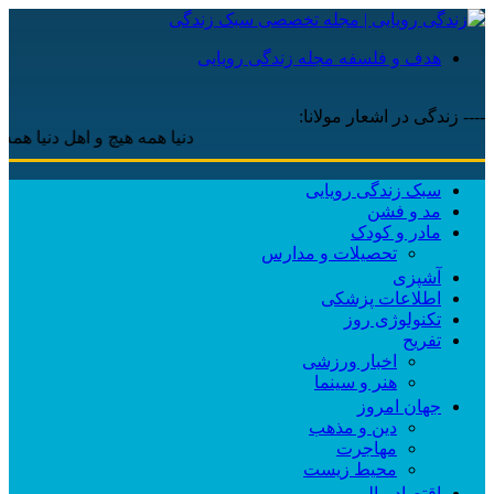
هدف و فلسفه مجله زندگی رویایی
---- زندگی در اشعار مولانا:
دنیا همه هیچ و اهل دنیا همه هیچ ، ‌
سبک زندگی رویایی
مد و فشن
مادر و کودک
تحصیلات و مدارس
آشپزی
اطلاعات پزشکی
تکنولوژی روز
تفریح
اخبار ورزشی
هنر و سینما
جهان امروز
دین و مذهب
مهاجرت
محیط زیست
اقتصاد مالی