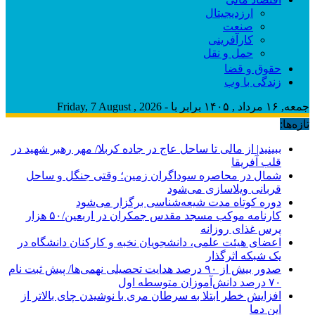
ارزدیجیتال
صنعت
کارآفرینی
حمل و نقل
حقوق و قضا
زندگی با وب
جمعه, ۱۶ مرداد , ۱۴۰۵ برابر با - Friday, 7 August , 2026
تازه‌ها:
ببینید| از مالی تا ساحل عاج در جاده کربلا/ مهر رهبر شهید در
قلب آفریقا
شمال در محاصره سوداگران زمین؛ وقتی جنگل و ساحل
قربانی ویلاسازی می‌شود
دوره کوتاه مدت شیعه‌شناسی برگزار می‌شود
کارنامه موکب مسجد مقدس جمکران در اربعین/۵۰ هزار
پرس غذای روزانه
اعضای هیئت علمی، دانشجویان نخبه و کارکنان دانشگاه در
یک شبکه‌ اثرگذار
صدور بیش از ۹۰ درصد هدایت تحصیلی نهمی‌ها/ پیش ثبت نام
۷۰ درصد دانش‌آموزان متوسطه اول
افزایش خطر ابتلا به سرطان مری با نوشیدن چای بالاتر از
این دما