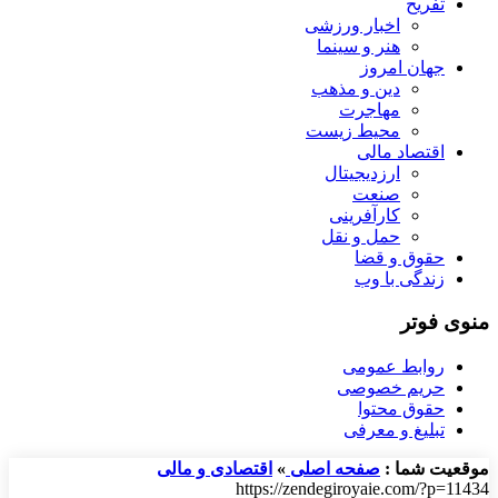
تفریح
اخبار ورزشی
هنر و سینما
جهان امروز
دین و مذهب
مهاجرت
محیط زیست
اقتصاد مالی
ارزدیجیتال
صنعت
کارآفرینی
حمل و نقل
حقوق و قضا
زندگی با وب
منوی فوتر
روابط عمومی
حریم خصوصی
حقوق محتوا
تبلیغ و معرفی
موقعیت شما :
صفحه اصلی
»
اقتصادی و مالی
https://zendegiroyaie.com/?p=11434