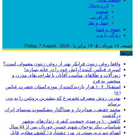
ارزدیجیتال
صنعت
کارآفرینی
حمل و نقل
حقوق و قضا
زندگی با وب
جمعه, ۱۶ مرداد , ۱۴۰۵ برابر با - Friday, 7 August , 2026
تازه‌ها:
واقعا روغن زیتون فرابکر بهتر از روغن زیتون معمولی است؟
اسپری فیکس کننده آرایش خود را در خانه بسازید!
زیورآلات و طلاهای مناسب آقایان با طراحی‌های مدرن و
منحصر به فرد
استقبال ۱۰۶ هزار بازدیدکننده از موزه استان حضرت عباس
(ع)
بهترین روش مصرف تخم‌مرغ که بیشترین پروتئین را به بدن
برساند
محمد حقیقی، صدابردار و صداگذار پیشکسوت سینمای ایران
درگذشت
کاهش ۱۰ درصدی جمعیت کیفری زندان‌های بوشهر
شناسایی پیکر نوجوان شهید حسین حوریان پس از 44 سال
انهدام تیم تروریستی در مرز دشتیاری؛ کشف مقادیر قابل