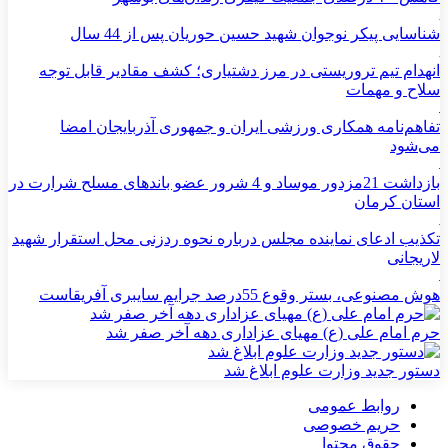
شناسایی پیکر نوجوان شهید حسین حوریان پس از 44 سال
انهدام تیم تروریستی در مرز دشتیاری؛ کشف مقادیر قابل توجه
سلاح و مهمات
تفاهم‌نامه همکاری ورزشی ایران و جمهوری آذربایجان امضا
می‌شود
بازداشت 21مزدور موساد و 4 شرور عضو باندهای مسلح شرارت در
استان کرمان
تکذیب ادعای نماینده مجلس درباره نحوه ردزنی محل استقرار شهید
لاریجانی
هوش مصنوعی، بستر وقوع 55درصد جرایم سایبری آفریقاست
حرم امام علی (ع) مهیای عزاداری دهه آخر صفر شد
دستور جدید وزارت علوم ابلاغ شد
روابط عمومی
حریم خصوصی
حقوق محتوا