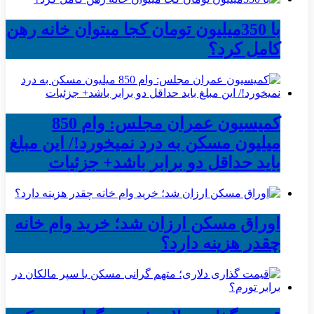
با 350میلیون تومان کجا میتوان خانه رهن
کامل کرد؟
کمیسیون عمران مجلس: وام 850
میلیون مسکن به درد نمیخورد!/ این مبلغ
باید حداقل دو برابر باشد+ جزئیات
اوراق مسکن ارزان شد؛ خرید وام خانه
چقدر هزینه دارد؟