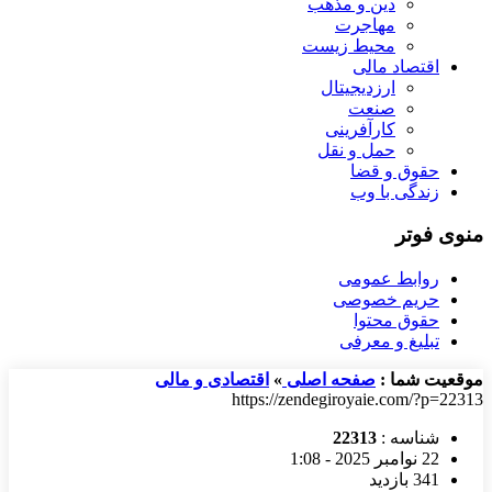
دین و مذهب
مهاجرت
محیط زیست
اقتصاد مالی
ارزدیجیتال
صنعت
کارآفرینی
حمل و نقل
حقوق و قضا
زندگی با وب
منوی فوتر
روابط عمومی
حریم خصوصی
حقوق محتوا
تبلیغ و معرفی
موقعیت شما :
صفحه اصلی
»
اقتصادی و مالی
https://zendegiroyaie.com/?p=22313
شناسه :
22313
22 نوامبر 2025 - 1:08
341 بازدید