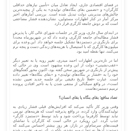
در فضای اقتصادی جاری، ایجاد تعادل میان «تأمین نیازهای حداقلی
کارگران» و «تضمین بقای بنگاه‌های تولیدی» به یکی از پیچیده‌ترین
چالش‌های مدیریتی دولت تبدیل شده است. بررسی آمارهای اخیر
مرکز آمار در کنار اظهارات مسئولین، نشان‌دهنده فشار مضاعفی
است که بر دوش جامعه کارگری قرار دارد.
در ابتدای سال جاری، وزیر کار در جلسات شورای عالی کار، با پذیرش
فشار مطالبه‌ای جامعه کارگری، وعده داد که در شهریورماه مجدداً
برای بازنگری در دستمزدها تشکیل جلسه خواهد داد. این وعده برای
میلیون‌ها کارگری که با استیصال با هزینه‌های زندگی دست و پنجه نرم
می‌کنند، تنها نقطه امید بود.
اما در تازه‌ترین اظهارات احمد میدری، تغییر رویه یا به تعبیر دیگر
«عقب‌نشینی» دولت از این وعده مشهود است. وی در حالی که
پیش‌تر از بازنگری در شهریور سخن گفته بود، اکنون محور گفتگوهای
خود را به «فشار بر بنگاه‌های تولیدی» و «بقای بنگاه‌ها» تغییر داده
است. عبارت «فعلاً تاریخ دقیقی برای جلسه جدید تعیین نشده
است»، در واقع سیگنالی از منتفی شدن یا به تأخیر افتادن پرونده
ترمیم دستمزدهاست.
تضاد منافع؛ بقای بنگاه یا بقای انسان؟
وقتی وزیر کار تأکید می‌کند که افزایش‌های قبلی فشار زیادی به
تولیدکنندگان وارد کرده، در واقع پذیرفته است که هزینه‌های تورمی
نباید توسط کارفرما پرداخت شود و باید توسط «دستمزد کارگر»
جذب گردد. این رویکرد در حالی است که کارگران با تماشای
قیمت‌های سرسام‌آور در بازار، هر روز بیشتر احساس می‌کنند که
دستمزد آن‌ها نه تنها ترمیم نشده، بلکه در اثر تورم، تخریب شده