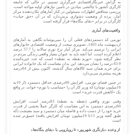
به گزاش خبرنگاراقتصادی خبرگزاری تسنیم, در حالی که جامعه
کارگری کشور با چالشی بنیادین در تأمین نیازهای اولیه مواجه است،
بررسی متناقض اظهارات مسئولین در کنار آمارهای تکان‌دهنده مرکز
آمار، پرده از وضعیت دشواری برمی‌دارد که در آن «حق حیات»
کارگران در برابر «بقای بنگاه‌ها» قرار گرفته است.
واقعیت‌های آماری
تورمی که دستمزد‌های فعلی آن را نمی‌پوشاند.نگاهی به آمارهای
اردیبهشت ماه 1405، تصویری سخت از وضعیت اقتصادی خانوارهای
ایرانی را ترسیم می‌کند. مرکز آمار نرخ تورم سالانه را 57.7 درصد
اعلام کرده است، اما آنچه باید به عنوان معیار واقعی زندگی مردم در
نظر گرفته شود، «تورم نقطه به نقطه» است که عدد خیره‌کننده
83.9 درصد را نشان می‌دهد. این بدان معناست که یک خانواده ایرانی
برای خرید همان سبد کالاهای سال گذشته، اکنون بیش از 84درصد
هزینه بیشتری می‌پردازد.
در چنین فضای تورمی، افزایش 60درصدی حداقل دستمزد (از 10به
16میلیون تومان) که وزیر کار آن را «متناسب با تورم» خواند، در واقع
یک «کاهش قدرت خرید» است.
وقتی تورم واقعی (نقطه به نقطه) 83درصد است، افزایش
60درصدی دستمزد به این معناست که کارگر عملاً بخشی از قدرت
خرید خود را از دست داده و فاصله میان دستمزد و سبد معیشت (که
طبق گفته وزیر 13تا 19میلیون تومان افزایش یافته) عمیق‌تر شده
است.
از وعده «بازنگری شهریور» تا رویارویی با «بقای بنگاه‌ها»