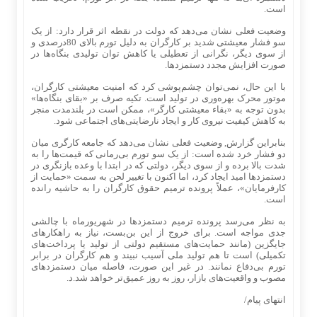
است.
وضعیت فعلی نشان می‌دهد که دولت در نقطه اثر قرار دارد: از یک
سو فشار معیشتی شدید بر کارگران به دلیل تورم بالای 80درصدی و
از سوی دیگر، نگرانی از تعطیلی یا کاهش توان تولیدی بنگاه‌ها در
صورت افزایش مجدد دستمزدها.
با این حال، نمی‌توان چشم‌پوشی کرد که امنیت معیشتی کارگران،
موتور محرک بهره‌وری در تولید است. تکیه صرف بر «بقای بنگاه‌ها»
بدون توجه به «بقاء معیشتی کارگر»، ممکن است در بلندمدت منجر
به کاهش کیفیت نیروی کار و ایجاد نارضایتی‌های اجتماعی شود.
بنابراین گزارش, وضعیت فعلی نشان می‌دهد که جامعه کارگری میان
دو فشار خرد شده است: از یک سو تورم بی‌رمانی که قیمت‌ها را به
شدت بالا برده و از سوی دیگر، دولتی که در ابتدا با وعده بازنگری در
دستمزدها امید ایجاد کرد، اما اکنون با تغییر لحن به سمت «حمایت از
کارفرمایان»، عملاً پرونده ترمیم حقوق کارگران را به حاشیه رانده
است.
به نظر می‌رسد پرونده ترمیم دستمزدها در شهریورماه با چالشی
جدی مواجه است. برای خروج از این بن‌بست، نیاز به راهکارهای
جایگزین (مانند حمایت‌های مستقیم دولتی از تولید یا پرداخت‌های
تکمیلی) است تا هم تولید ملی آسیب نبیند و هم کارگران در برابر
تورم بی‌دفاع نمانند. در غیر این صورت، فاصله میان دستمزدهای
مصوب و واقعیت‌های بازار، روز به روز عمیق‌تر خواهد شد.د.
انتهای پیام/