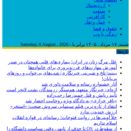
ارزدیجیتال
صنعت
کارآفرینی
حمل و نقل
حقوق و قضا
زندگی با وب
شنبه, ۱۷ مرداد , ۱۴۰۵ برابر با - Saturday, 8 August , 2026
تازه‌ها:
علل مرگ زنان در ایران؛ بیماری‌های قلبی همچنان در صدر
آموزش مهارت‌های فرزندپروری برای خانواده‌ها
ببینید| تلخ و شیرینی خبرنگاری/‌ شب‌های بی‌خواب و روزهای
بی‌پایان!
آثار جشنواره رسانه و سلامت داوری شد
اژه‌ای: خبرنگار متعهد، هم‌سنگر رزمندگان پشت لانچر است
تأیید ربایش و قتل حمیدرضا رجب‌زاده
«باقر خرازی» به دادگاه ویژه روحانیت احضار شد
انتقاد از تازه ترین فبلم سینمایی سروش صحت/ «استخر»
ارزش خندیدن ندارد
خلأ آوینی‌ها در روایت فتوحات؛ رسانه‌ای در قواره انقلاب
اسلام نداریم
از سقوط در QS تا حذف از تایمز، وقتی سیاست دانشگاه را