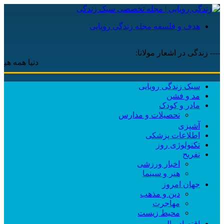
هدف و فلسفه مجله زندگی رویایی
---- زندگی در اشعار مولانا:
دنیا همه هیچ و اهل 
سبک زندگی رویایی
مد و فشن
مادر و کودک
تحصیلات و مدارس
آشپزی
اطلاعات پزشکی
تکنولوژی روز
تفریح
اخبار ورزشی
هنر و سینما
جهان امروز
دین و مذهب
مهاجرت
محیط زیست
اقتصاد مالی