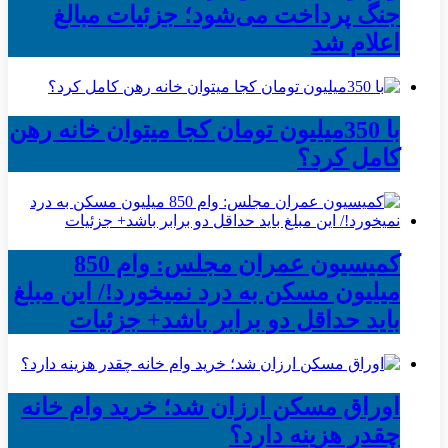
جنگ پرداخت می‌شود؛ جزئیات مبالغ
اعلام شد
با 350میلیون تومان کجا میتوان خانه رهن
کامل کرد؟
کمیسیون عمران مجلس: وام 850
میلیون مسکن به درد نمیخورد!/ این مبلغ
باید حداقل دو برابر باشد+ جزئیات
اوراق مسکن ارزان شد؛ خرید وام خانه
چقدر هزینه دارد؟