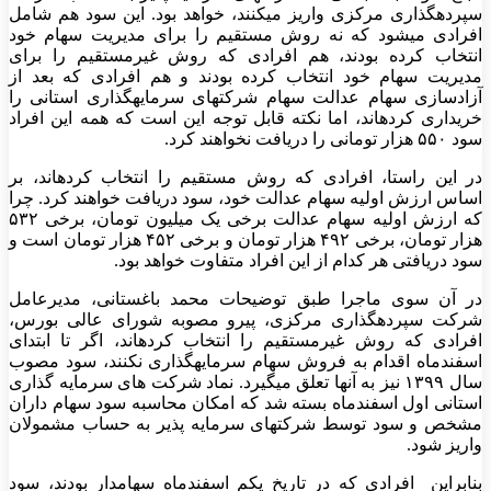
سپردهگذاری مرکزی واریز میکنند، خواهد بود. این سود هم شامل
افرادی میشود که نه روش مستقیم را برای مدیریت سهام خود
انتخاب کرده بودند، هم افرادی که روش غیرمستقیم را برای
مدیریت سهام خود انتخاب کرده بودند و هم افرادی که بعد از
آزادسازی سهام عدالت سهام شرکتهای سرمایهگذاری استانی را
خریداری کردهاند، اما نکته قابل توجه این است که همه این افراد
سود ۵۵۰ هزار تومانی را دریافت نخواهند کرد.
در این راستا، افرادی که روش مستقیم را انتخاب کردهاند، بر
اساس ارزش اولیه سهام عدالت خود، سود دریافت خواهند کرد. چرا
که ارزش اولیه سهام عدالت برخی یک میلیون تومان، برخی ۵۳۲
هزار تومان، برخی ۴۹۲ هزار تومان و برخی ۴۵۲ هزار تومان است و
سود دریافتی هر کدام از این افراد متفاوت خواهد بود.
در آن سوی ماجرا طبق توضیحات محمد باغستانی، مدیرعامل
شرکت سپردهگذاری مرکزی، پیرو مصوبه شورای عالی بورس،
افرادی که روش غیرمستقیم را انتخاب کردهاند، اگر تا ابتدای
اسفندماه اقدام به فروش سهام سرمایهگذاری نکنند، سود مصوب
سال ۱۳۹۹ نیز به آنها تعلق میگیرد. نماد شرکت های سرمایه گذاری
استانی اول اسفندماه بسته شد که امکان محاسبه سود سهام داران
مشخص و سود توسط شرکتهای سرمایه پذیر به حساب مشمولان
واریز شود.
بنابراین افرادی که در تاریخ یکم اسفندماه سهامدار بودند، سود