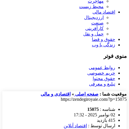
مهاجرت
محیط زیست
اقتصاد مالی
ارزدیجیتال
صنعت
کارآفرینی
حمل و نقل
حقوق و قضا
زندگی با وب
منوی فوتر
روابط عمومی
حریم خصوصی
حقوق محتوا
تبلیغ و معرفی
موقعیت شما :
صفحه اصلی
»
اقتصادی و مالی
https://zendegiroyaie.com/?p=15075
شناسه :
15075
02 نوامبر 2025 - 17:32
415 بازدید
ارسال توسط :
اقتصاد آنلاین