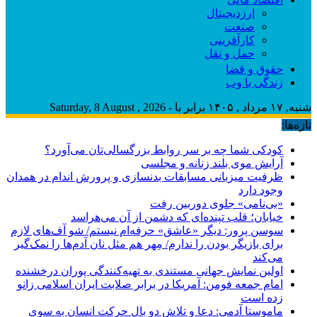
ارزدیجیتال
صنعت
کارآفرینی
حمل و نقل
حقوق و قضا
زندگی با وب
شنبه, ۱۷ مرداد , ۱۴۰۵ برابر با - Saturday, 8 August , 2026
تازه‌ها:
کودکی شما چه بر سر روابط بزرگسالی‌تان می‌آورد؟
آرایش موی بلند زنانه و مجلسی
ظرفیت میزبانی مسابقات بدنسازی و پرورش اندام در همدان
وجود دارد
«بی‌نامی» جلوی دوربین رفت
خیابان؛ قلب تپنده‌ای که دشمن از آن می‌هراسد
سوسن پرور: دیگر «عاشق» حرفه‌ام نیستم/ شو آف‌های لازم
برای بازیگر بودن را ندارم/ مِهر هم مثل نان آدم‌ها را نمک‌گیر
می‌کند
اولین نمایش جهانی مستندی به تهیه‌کنندگی پوران درخشنده
امام جمعه فومن: آمریکا در برابر صلابت ایران اسلامی زانو
زده است
ماموستا آدمی: دعا و تلاش دو بال حرکت انسان به سوی