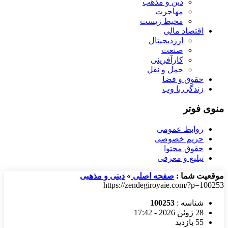
دین و مذهب
مهاجرت
محیط زیست
اقتصاد مالی
ارزدیجیتال
صنعت
کارآفرینی
حمل و نقل
حقوق و قضا
زندگی با وب
منوی فوتر
روابط عمومی
حریم خصوصی
حقوق محتوا
تبلیغ و معرفی
موقعیت شما :
صفحه اصلی
»
دینی و مذهبی
https://zendegiroyaie.com/?p=100253
شناسه :
100253
28 ژوئن 2026 - 17:42
55 بازدید