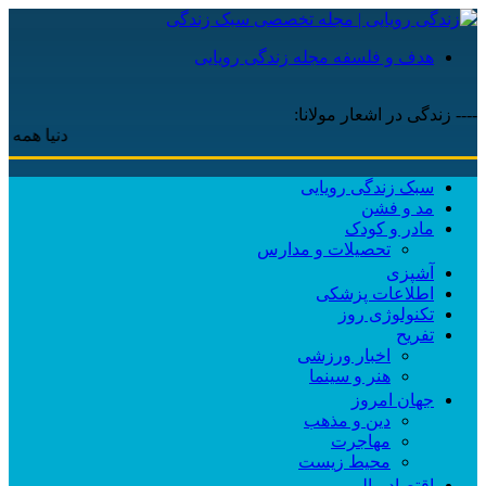
هدف و فلسفه مجله زندگی رویایی
---- زندگی در اشعار مولانا:
دنیا همه هیچ و ا
سبک زندگی رویایی
مد و فشن
مادر و کودک
تحصیلات و مدارس
آشپزی
اطلاعات پزشکی
تکنولوژی روز
تفریح
اخبار ورزشی
هنر و سینما
جهان امروز
دین و مذهب
مهاجرت
محیط زیست
اقتصاد مالی