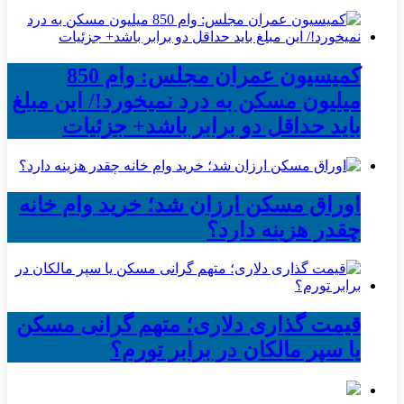
کمیسیون عمران مجلس: وام 850
میلیون مسکن به درد نمیخورد!/ این مبلغ
باید حداقل دو برابر باشد+ جزئیات
اوراق مسکن ارزان شد؛ خرید وام خانه
چقدر هزینه دارد؟
قیمت گذاری دلاری؛ متهم گرانی مسکن
یا سپر مالکان در برابر تورم؟