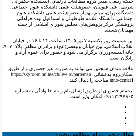
حدیثه ربیعی، مدیر گروه مطالعات پارلمان، اندیشکده حکمرانی
شریف، علی فتوتیان، عضوهیئت علمی دانشکده علوم اجتماعی،
دانشگاه تهران، میثم مهدیار عضو هیئت علمی دانشکده علوم
اجتماعی، دانشگاه علامه طباطبائی و اسماعیل نوده فراهانی
پژوهشگر مرکز پژوهش‌های مجلس شورای اسلامی از جمله
مهمانان هستند.
این نشست روز یکشنبه ۷ تیر ۱۴۰۵، ساعت ۱۴ تا ۱۶ در خیابان
انقلاب اسلامی، بین خیابان ولیعصر(عج) و برادران مظفر، پلاک ۹۰۷،
خانه اندیشه‌ورزان برگزار می شود و حضور برای عموم آزاد و
رایگان است.
علاقه مندان همچنین می توانند به صورت غیر حضوری و از طریق
اسکای‌روم به نشانی https://skyroom.online/ch/live.rc/parleman-
inno-center1 مباحث را دنبال کنند.
ثبت‌نام حضوری از طریق ارسال نام و نام خانوادگی به شماره
۰۹۱۱۲۲۹۷۹۰۵ امکان پذیر است.
مقالات خوب برای مطالعه بیشتر: