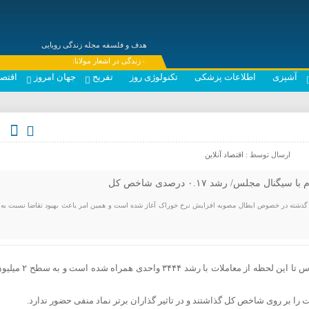
هدف و فلسفه مجله زندگی رویایی
---- زندگی در اشعار مولانا:
آشپزی
اطلاعات پزشکی
تکنولوژی روز
تفریح
جهان امروز
اقتصا
ارسال توسط :
اقتصاد آنلاین
گنال مجلس/ رشد ۰.۱۷ درصدی شاخص کل
 گذشته در خصوص ابطال مصوبه افزایش نرخ خوراک آغاز شده است و همین امر باعث بهبود تقاضا نسبت به 
شاخص کل بورس تا این لحظه از معاملات با رشد ۳۴۴۴ واحدی همر
 را بر روی شاخص کل گذاشتند و در تاثیر گذاران برتر نماد منفی حضور ندارد.