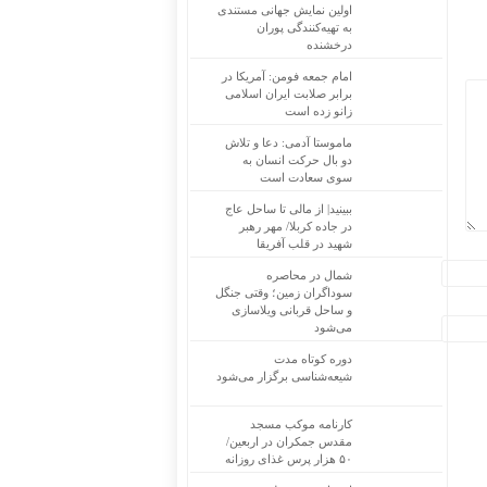
اولین نمایش جهانی مستندی
به تهیه‌کنندگی پوران
درخشنده
امام جمعه فومن: آمریکا در
برابر صلابت ایران اسلامی
زانو زده است
ماموستا آدمی: دعا و تلاش
دو بال حرکت انسان به
سوی سعادت است
ببینید| از مالی تا ساحل عاج
در جاده کربلا/ مهر رهبر
شهید در قلب آفریقا
شمال در محاصره
سوداگران زمین؛ وقتی جنگل
و ساحل قربانی ویلاسازی
می‌شود
دوره کوتاه مدت
شیعه‌شناسی برگزار می‌شود
کارنامه موکب مسجد
مقدس جمکران در اربعین/
۵۰ هزار پرس غذای روزانه