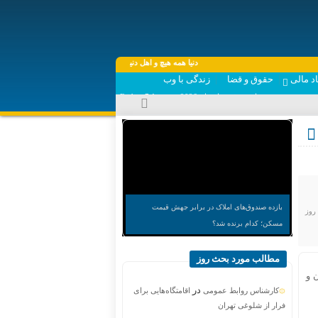
دنیا همه هیچ و اهل دنیا همه هیچ ، ‌ای هیچ برای هیچ بر هیچ مپیچ ، د
د مالی
حقوق و قضا
زندگی با وب
جمعه, ۱۶ مرداد , ۱۴۰۵ برابر با - Friday, 7 August , 2026
بازده صندوق‌های املاک در برابر جهش قیمت
روز
مسکن؛ کدام برنده شد؟
مطالب مورد بحث روز
اه شده است و به سطح ۲ میلیون و
در
کارشناس روابط عمومی
اقامتگاه‌هایی برای
فرار از شلوغی تهران