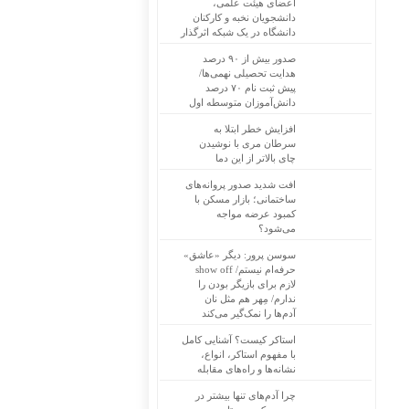
اعضای هیئت علمی،
دانشجویان نخبه و کارکنان
دانشگاه در یک شبکه‌ اثرگذار
صدور بیش از ۹۰ درصد
هدایت تحصیلی نهمی‌ها/
پیش ثبت نام ۷۰ درصد
دانش‌آموزان متوسطه اول
افزایش خطر ابتلا به
سرطان مری با نوشیدن
چای بالاتر از این دما
افت شدید صدور پروانه‌های
ساختمانی؛ بازار مسکن با
کمبود عرضه مواجه
می‌شود؟
سوسن پرور: دیگر «عاشق»
حرفه‌ام نیستم/ show off
لازم برای بازیگر بودن را
ندارم/ مِهر هم مثل نان
آدم‌ها را نمک‌گیر می‌کند
استاکر کیست؟ آشنایی کامل
با مفهوم استاکر، انواع،
نشانه‌ها و راه‌های مقابله
چرا آدم‌های تنها بیشتر در