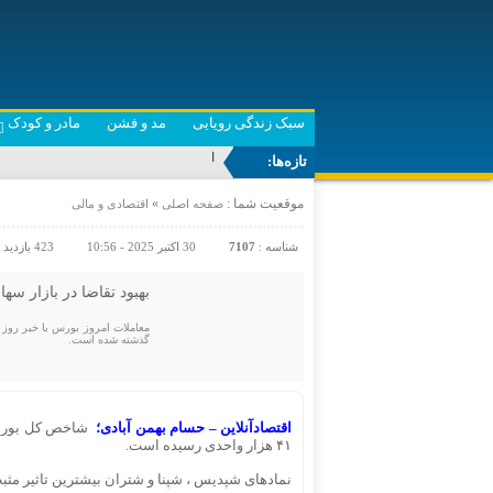
سبک زندگی رویایی
مد و فشن
مادر و کودک
اولین نمایش جهان
تازه‌ها:
موقعیت شما :
»
صفحه اصلی
اقتصادی و مالی
شناسه :
7107
30 اکتبر 2025 - 10:56
423 بازدید
بهبود تقاضا در بازار سهام با سی
معاملات امروز بورس با خبر روز
گذشته شده است.
اقتصادآنلاین – حسام بهمن آبادی؛
۴۱ هزار واحدی رسیده است.
نمادهای شپدیس ، شپنا و شتران بیشترین تاثیر مثبت