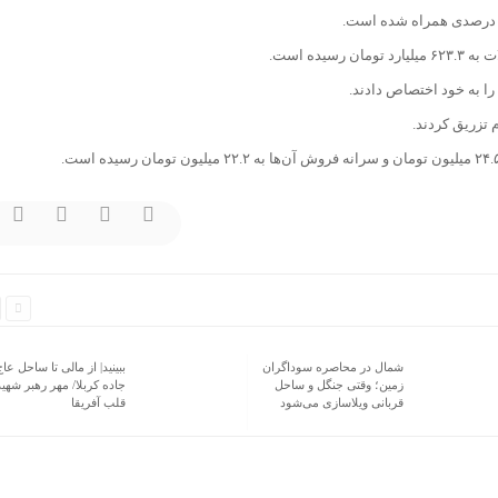
یده است.
ا به خود اختصاص دادند.
شمال در محاصره سوداگران
ببینید| از مالی تا ساحل عاج
زمین؛ وقتی جنگل و ساحل
جاده کربلا/ مهر رهبر شهید
قربانی ویلاسازی می‌شود
قلب آفریقا