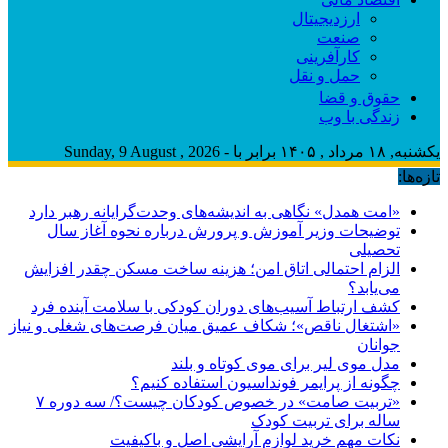
ارزدیجیتال
صنعت
کارآفرینی
حمل و نقل
حقوق و قضا
زندگی با وب
یکشنبه, ۱۸ مرداد , ۱۴۰۵ برابر با - Sunday, 9 August , 2026
تازه‌ها:
«امت همدل» نگاهی به اندیشه‌های وحدت‌گرایانه رهبر دارد
توضیحات وزیر آموزش و پرورش درباره نحوه آغاز سال
تحصیلی
الزام احتمالی اتاق امن؛ هزینه ساخت مسکن چقدر افزایش
می‌یابد؟
کشف ارتباط آسیب‌های دوران کودکی با سلامت آینده فرد
«اشتغال ناقص»؛ شکاف عمیق میان فرصت‌های شغلی و نیاز
جوانان
مدل موی لیر برای موی کوتاه و بلند
چگونه از پرایمر فونداسیون استفاده کنیم؟
«تربیت صامت» در خصوص کودکان چیست؟/ سه دوره ۷
ساله برای تربیت کودک
نکات مهم خرید لوازم آرایشی اصل و باکیفیت