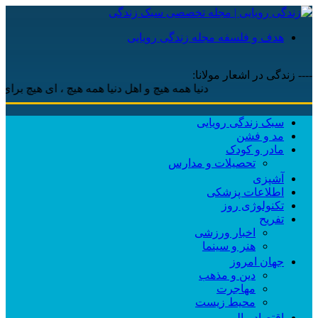
هدف و فلسفه مجله زندگی رویایی
---- زندگی در اشعار مولانا:
دنیا همه هیچ و اهل دنیا همه هیچ ، ‌ای هیچ برای هیچ بر
سبک زندگی رویایی
مد و فشن
مادر و کودک
تحصیلات و مدارس
آشپزی
اطلاعات پزشکی
تکنولوژی روز
تفریح
اخبار ورزشی
هنر و سینما
جهان امروز
دین و مذهب
مهاجرت
محیط زیست
اقتصاد مالی