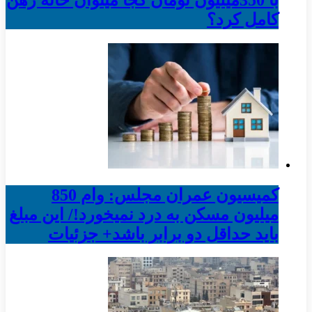
کامل کرد؟
کمیسیون عمران مجلس: وام 850
میلیون مسکن به درد نمیخورد!/ این مبلغ
باید حداقل دو برابر باشد+ جزئیات