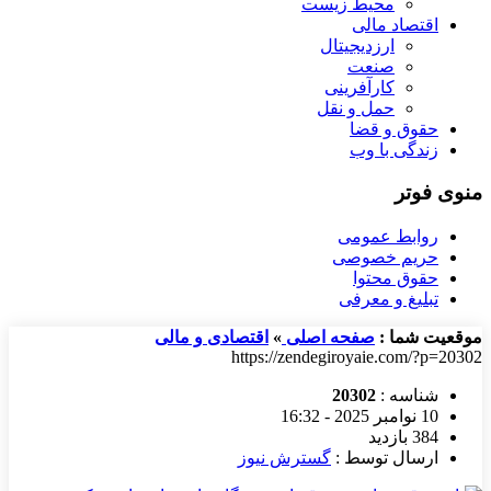
محیط زیست
اقتصاد مالی
ارزدیجیتال
صنعت
کارآفرینی
حمل و نقل
حقوق و قضا
زندگی با وب
منوی فوتر
روابط عمومی
حریم خصوصی
حقوق محتوا
تبلیغ و معرفی
موقعیت شما :
صفحه اصلی
»
اقتصادی و مالی
https://zendegiroyaie.com/?p=20302
شناسه :
20302
10 نوامبر 2025 - 16:32
384 بازدید
ارسال توسط :
گسترش نیوز