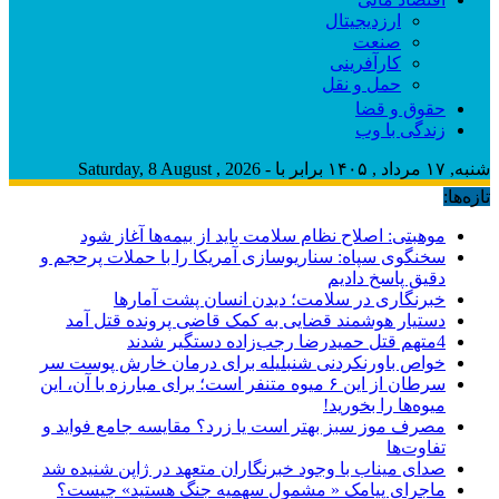
ارزدیجیتال
صنعت
کارآفرینی
حمل و نقل
حقوق و قضا
زندگی با وب
شنبه, ۱۷ مرداد , ۱۴۰۵ برابر با - Saturday, 8 August , 2026
تازه‌ها:
موهبتی: اصلاح نظام سلامت باید از بیمه‌ها آغاز شود
سخنگوی سپاه: سناریوسازی آمریکا را با حملات پرحجم‌‌ و
دقیق‌ پاسخ دادیم
خبرنگاری در سلامت؛ دیدن انسان پشت آمارها
دستیار هوشمند قضایی به کمک قاضی پرونده قتل آمد
4متهم قتل حمیدرضا رجب‌زاده دستگیر شدند
خواص باورنکردنی شنبلیله برای درمان خارش پوست سر
سرطان از این ۶ میوه متنفر است؛ برای مبارزه با آن، این
میوه‌ها را بخورید!
مصرف موز سبز بهتر است یا زرد؟ مقایسه جامع فواید و
تفاوت‌ها
صدای میناب با وجود خبرنگاران متعهد در ژاپن شنیده شد
ماجرای پیامک « مشمول سهمیه جنگ هستید» چیست؟