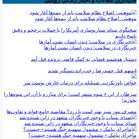
جدیدترین مقالات و اخبار زندگی رویایی
موهبتی: اصلاح نظام سلامت باید از بیمه‌ها آغاز شود
سخنگوی سپاه: سناریوسازی آمریکا را با حملات پرحجم‌‌ و دقیق‌
پاسخ دادیم
خبرنگاری در سلامت؛ دیدن انسان پشت آمارها
دستیار هوشمند قضایی به کمک قاضی پرونده قتل آمد
4متهم قتل حمیدرضا رجب‌زاده دستگیر شدند
خواص باورنکردنی شنبلیله برای درمان خارش پوست سر
سرطان از این ۶ میوه متنفر است؛ برای مبارزه با آن، این میوه‌ها را
بخورید!
مصرف موز سبز بهتر است یا زرد؟ مقایسه جامع فواید و تفاوت‌ها
صدای میناب با وجود خبرنگاران متعهد در ژاپن شنیده شد
ماجرای پیامک « مشمول سهمیه جنگ هستید» چیست؟