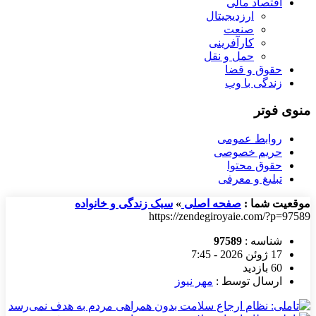
اقتصاد مالی
ارزدیجیتال
صنعت
کارآفرینی
حمل و نقل
حقوق و قضا
زندگی با وب
منوی فوتر
روابط عمومی
حریم خصوصی
حقوق محتوا
تبلیغ و معرفی
موقعیت شما :
صفحه اصلی
»
سبک زندگی و خانواده
https://zendegiroyaie.com/?p=97589
شناسه :
97589
17 ژوئن 2026 - 7:45
60 بازدید
ارسال توسط :
مهر نیوز