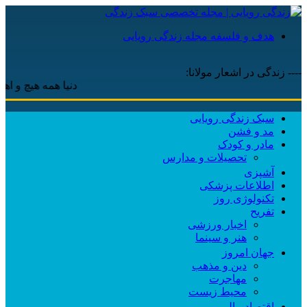
هدف و فلسفه مجله زندگی رویایی
---- زندگی در اشعار مولانا:
دنیا همه هیچ و اهل دنیا
سبک زندگی رویایی
مد و فشن
مادر و کودک
تحصیلات و مدارس
آشپزی
اطلاعات پزشکی
تکنولوژی روز
تفریح
اخبار ورزشی
هنر و سینما
جهان امروز
دین و مذهب
مهاجرت
محیط زیست
اقتصاد مالی