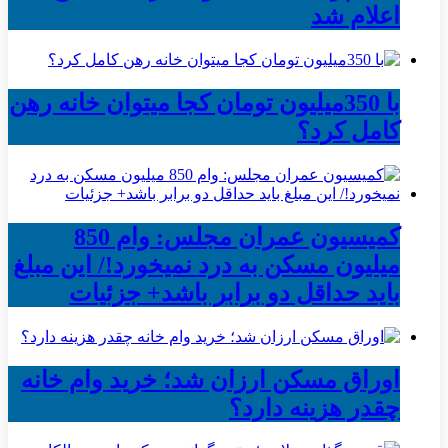
اعلام شد
با 350میلیون تومان کجا میتوان خانه رهن
کامل کرد؟
کمیسیون عمران مجلس: وام 850
میلیون مسکن به درد نمیخورد!/ این مبلغ
باید حداقل دو برابر باشد+ جزئیات
اوراق مسکن ارزان شد؛ خرید وام خانه
چقدر هزینه دارد؟