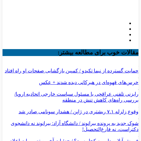
مقالات خوب برای مطالعه بیشتر:
حمایت گسترده از نیما تکیدو / کمپین بازگشایی صفحات او راه افتاد
خرس‌های قهوه‌ای در هیرکانی دیده شدند + عکس
رایزنی تلفنی عراقچی با مسئول سیاست خارجی اتحادیه اروپا/
بررسی راه‌های کاهش تنش در منطقه
وقوع زلزله ۷.۱ ریشتری در ژاپن / هشدار سونامی صادر شد
شوک جدید به پرونده بیرانوند / دانشگاه آزاد: بیرانوند نه دانشجوی
دکتراست، نه فارغ‌التحصیل!
فروش آنلاین دارو به کجا رسید؟ / جزئیات آخرین تصمیمات اعلام