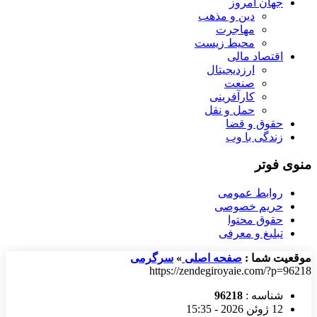
جهان امروز
دین و مذهب
مهاجرت
محیط زیست
اقتصاد مالی
ارزدیجیتال
صنعت
کارآفرینی
حمل و نقل
حقوق و قضا
زندگی با وب
منوی فوتر
روابط عمومی
حریم خصوصی
حقوق محتوا
تبلیغ و معرفی
موقعیت شما :
صفحه اصلی
»
سرگرمی
https://zendegiroyaie.com/?p=96218
شناسه :
96218
12 ژوئن 2026 - 15:35