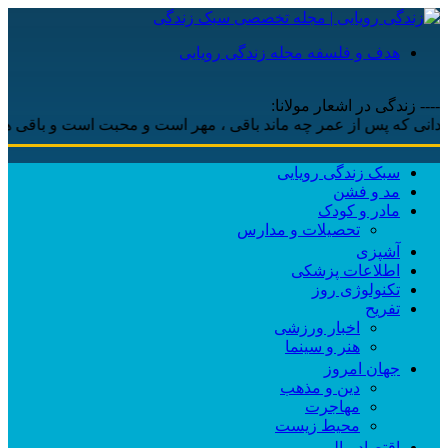
هدف و فلسفه مجله زندگی رویایی
---- زندگی در اشعار مولانا:
سبک زندگی رویایی
مد و فشن
مادر و کودک
تحصیلات و مدارس
آشپزی
اطلاعات پزشکی
تکنولوژی روز
تفریح
اخبار ورزشی
هنر و سینما
جهان امروز
دین و مذهب
مهاجرت
محیط زیست
اقتصاد مالی