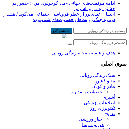
ادامه موفقیت‌های جهانی «ماه کوچولوی من»؛ حضور در
جشنواره ماربیا اسپانیا
احسان عبدی‌پور از خطر فروپاشی اجتماعی می‌گوید / هشدار
درباره جنگ روایت‌ها و قضاوت‌های شتاب‌زده
جستجو کن
هدف و فلسفه مجله زندگی رویایی
منوی اصلی
سبک زندگی رویایی
مد و فشن
مادر و کودک
تحصیلات و مدارس
آشپزی
اطلاعات پزشکی
تکنولوژی روز
تفریح
اخبار ورزشی
هنر و سینما