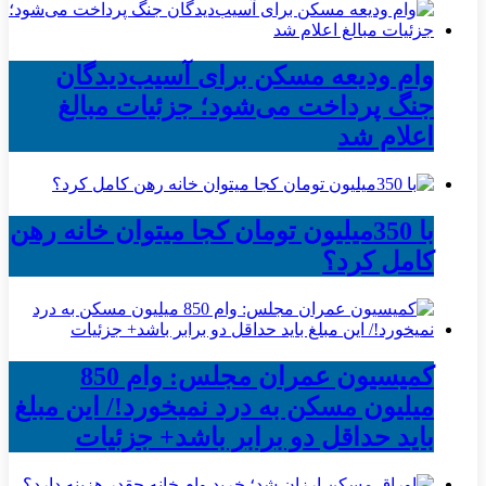
وام ودیعه مسکن برای آسیب‌دیدگان
جنگ پرداخت می‌شود؛ جزئیات مبالغ
اعلام شد
با 350میلیون تومان کجا میتوان خانه رهن
کامل کرد؟
کمیسیون عمران مجلس: وام 850
میلیون مسکن به درد نمیخورد!/ این مبلغ
باید حداقل دو برابر باشد+ جزئیات