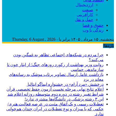
ارزدیجیتال
صنعت
کارآفرینی
حمل و نقل
حقوق و قضا
زندگی با وب
پنجشنبه, ۱۵ مرداد , ۱۴۰۵ برابر با - Thursday, 6 August , 2026
تازه‌ها:
چرا مردم در شبکه‌های اجتماعی تظاهر به غمگین بودن
می‌کنند؟
روایت وزیر بهداشت از رکورد روزهای جنگ؛ از ایثار خون تا
سازماندهی حماسی
بازداشت عامل ارسال تصاویر پرتاب موشک به رسانه‌های
معاند در یزد
درخشش «مرد آرام» در جشنواره ایماگو ایتالیا
اعلام نتایج نهایی مرحله نخست آزمون حفظ تخصصی قرآن
شرایط تغییر رشته در دوره دوم متوسطه روزانه اعلام شد
این ۳ رشته پزشکی در دانشگاه‌ها مشتری ندارد!
تعطیلات رسمی و یک اتفاق مثبت در عرصه فعالیت هنری/
حکمی که با میزان و نوع تعطیلات در ایران چندان هم‌خوانی
ندارد