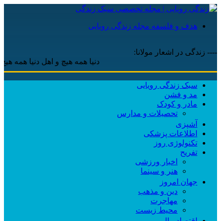
هدف و فلسفه مجله زندگی رویایی
---- زندگی در اشعار مولانا:
دنیا همه هیچ و اهل دنیا همه هیچ ، ‌ای ه
سبک زندگی رویایی
مد و فشن
مادر و کودک
تحصیلات و مدارس
آشپزی
اطلاعات پزشکی
تکنولوژی روز
تفریح
اخبار ورزشی
هنر و سینما
جهان امروز
دین و مذهب
مهاجرت
محیط زیست
اقتصاد مالی