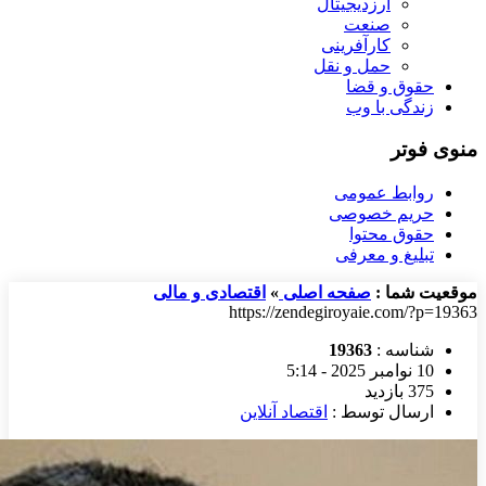
ارزدیجیتال
صنعت
کارآفرینی
حمل و نقل
حقوق و قضا
زندگی با وب
منوی فوتر
روابط عمومی
حریم خصوصی
حقوق محتوا
تبلیغ و معرفی
موقعیت شما :
صفحه اصلی
»
اقتصادی و مالی
https://zendegiroyaie.com/?p=19363
شناسه :
19363
10 نوامبر 2025 - 5:14
375 بازدید
ارسال توسط :
اقتصاد آنلاین