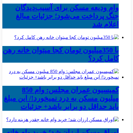
وام ودیعه مسکن برای آسیب‌دیدگان
جنگ پرداخت می‌شود؛ جزئیات مبالغ
اعلام شد
با 350میلیون تومان کجا میتوان خانه رهن
کامل کرد؟
کمیسیون عمران مجلس: وام 850
میلیون مسکن به درد نمیخورد!/ این مبلغ
باید حداقل دو برابر باشد+ جزئیات
اوراق مسکن ارزان شد؛ خرید وام خانه