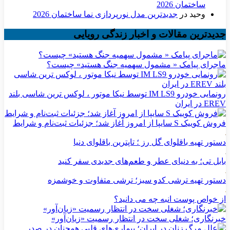
ساختمان 2026
وحید
در
جدیدترین مدل نورپردازی نما ساختمان 2026
جدیدترین مقالات و اخبار زندگی رویایی
ماجرای پیامک « مشمول سهمیه جنگ هستید» چیست؟
رونمایی خودرو IM LS9 توسط نیکا موتور ، لوکس ترین شاسی بلند
EREV در ایران
فروش کوییک S سایپا از امروز آغاز شد؛ جزئیات ثبت‌نام و شرایط
دستور تهیه باقلوای گل رز ؛ تاپترین باقلوای دنیا
بابل تی؛ به دنیای عطر و طعم‌های جدیدی سفر کنید
دستور تهیه ترشی کدو سبز؛ ترشی متفاوت و خوشمزه
از خواص پوست انبه چه می دانید؟
خبرنگاری؛ شغلی سخت در انتظار رسمیت «زیان‌آور»