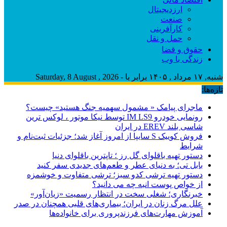
ارزدیجیتال
صنعت
کارآفرینی
حمل و نقل
حقوق و قضا
زندگی با وب
شنبه, ۱۷ مرداد , ۱۴۰۵ برابر با - Saturday, 8 August , 2026
تازه‌ها:
ماجرای پیامک « مشمول سهمیه جنگ هستید» چیست؟
رونمایی خودرو IM LS9 توسط نیکا موتور ، لوکس ترین
شاسی بلند EREV در ایران
فروش کوییک S سایپا از امروز آغاز شد؛ جزئیات ثبت‌نام و
شرایط
دستور تهیه باقلوای گل رز ؛ تاپترین باقلوای دنیا
بابل تی؛ به دنیای عطر و طعم‌های جدیدی سفر کنید
دستور تهیه ترشی کدو سبز؛ ترشی متفاوت و خوشمزه
از خواص پوست انبه چه می دانید؟
خبرنگاری؛ شغلی سخت در انتظار رسمیت «زیان‌آور»
علل مرگ زنان در ایران؛ بیماری‌های قلبی همچنان در صدر
آموزش مهارت‌های فرزندپروری برای خانواده‌ها