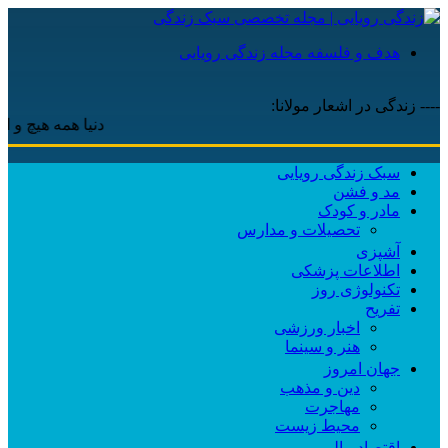
هدف و فلسفه مجله زندگی رویایی
---- زندگی در اشعار مولانا:
دنیا همه هیچ و اهل دنیا
سبک زندگی رویایی
مد و فشن
مادر و کودک
تحصیلات و مدارس
آشپزی
اطلاعات پزشکی
تکنولوژی روز
تفریح
اخبار ورزشی
هنر و سینما
جهان امروز
دین و مذهب
مهاجرت
محیط زیست
اقتصاد مالی