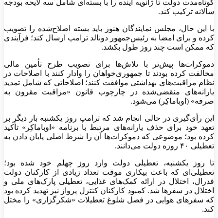
کوتاه‌مدت دولت تا ژانویه آینده را با بسته‌ای شامل سه لایحه بودجه
سالانه ترکیب کند.
با این حال، مجلس نمایندگان هنوز باید بسته اصلاح‌شده را تصویب
کرده و برای امضا به رئیس‌جمهور دونالد ترامپ ارسال کند؛ فرآیندی
که ممکن است چند روز طول بکشد.
دموکرات‌ها پیش‌تر با تلاش‌ها برای تصویب طرح تأمین مالی
مخالفت کرده بودند تا جمهوری‌خواهان را وادار کنند با اصلاحات در
نظام مراقبت‌های بهداشتی موافقت کنند؛ اصلاحاتی که شامل تمدید
یارانه‌های منقضی‌شده در چارچوب قانون «مراقبت مقرون به
صرفه» (اوباماکِر) می‌شود.
این رأی‌گیری در حالی انجام شد که ترامپ روز یکشنبه بار دیگر بر
تعهد خود برای حذف یارانه‌های مرتبط با برنامه «اوباماکِر» تأکید
کرده بود؛ موضوعی که دموکرات‌ها آن را شرط اصلی پایان دادن به
تعطیلی ۴۰ روزه دولت می‌دانند.
تا روز یکشنبه، تعطیلی دولت وارد روز چهلم خود شده بود؛
تعطیلی‌ای که باعث بیکاری موقت تعداد زیادی از کارکنان دولت
فدرال، اختلال در ارائه کمک‌های غذایی، تعطیلی پارک‌های ملی و
اختلال در سفر‌ها شد. کمبود کارکنان کنترل پرواز نیز تهدید کرده بود
که سفر‌های هوایی در فصل شلوغ تعطیلات «شکرگزاری» را مختل
کند.