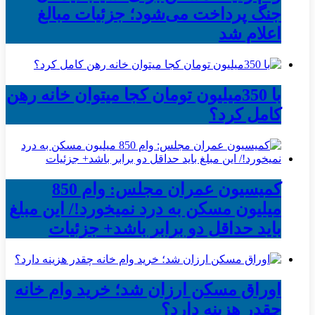
جنگ پرداخت می‌شود؛ جزئیات مبالغ
اعلام شد
با 350میلیون تومان کجا میتوان خانه رهن
کامل کرد؟
کمیسیون عمران مجلس: وام 850
میلیون مسکن به درد نمیخورد!/ این مبلغ
باید حداقل دو برابر باشد+ جزئیات
اوراق مسکن ارزان شد؛ خرید وام خانه
چقدر هزینه دارد؟