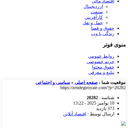
اقتصاد مالی
ارزدیجیتال
صنعت
کارآفرینی
حمل و نقل
حقوق و قضا
زندگی با وب
منوی فوتر
روابط عمومی
حریم خصوصی
حقوق محتوا
تبلیغ و معرفی
موقعیت شما :
صفحه اصلی
»
سیاسی و اجتماعی
https://zendegiroyaie.com/?p=20282
شناسه :
20282
10 نوامبر 2025 - 13:22
373 بازدید
ارسال توسط :
اقتصاد آنلاین