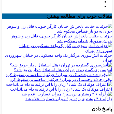
مقالات خوب برای مطالعه بیشتر:
جزئیات جنایت دلخراش خیابان کارگر جنوبی/ قاتل زن و شوهر
جوان به دو بار قصاص محکوم شد
جزئیات آتش‌سوزی مرگبار یک واحد مسکونی در خیابان سهروردی
تهران
آتش‌سوزی گسترده در تهران / هتل استقلال دچار حریق شد؟
وقوع حادثه وحشتناک در تهران / جرثقیل ساختمانی سقوط کرد
اعتراف هولناک یک شیاد / زنان را با این ترفند به دام می‌انداخت
زلزله ۴.۶ ریشتری بردسیر / میزان خسارت اعلام شد
پاسخ دادن