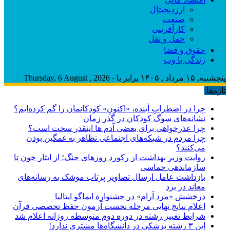
ارزدیجیتال
صنعت
کارآفرینی
حمل و نقل
حقوق و قضا
زندگی با وب
پنجشنبه, ۱۵ مرداد , ۱۴۰۵ برابر با - Thursday, 6 August , 2026
تازه‌ها:
چرا در اضطرابِ آینده، «اکنونِ» کودکانمان را گم کرده‌ایم؟
نشانه‌های سوگ کودکان در گذر زمان
چرا عذرخواهی برای بعضی آدم ها اینقدر سخت است؟
چرا مردم در شبکه‌های اجتماعی تظاهر به غمگین بودن
می‌کنند؟
روایت وزیر بهداشت از رکورد روزهای جنگ؛ از ایثار خون تا
سازماندهی حماسی
بازداشت عامل ارسال تصاویر پرتاب موشک به رسانه‌های
معاند در یزد
درخشش «مرد آرام» در جشنواره ایماگو ایتالیا
اعلام نتایج نهایی مرحله نخست آزمون حفظ تخصصی قرآن
شرایط تغییر رشته در دوره دوم متوسطه روزانه اعلام شد
این ۳ رشته پزشکی در دانشگاه‌ها مشتری ندارد!