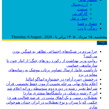
ارزدیجیتال
صنعت
کارآفرینی
حمل و نقل
حقوق و قضا
زندگی با وب
پنجشنبه, ۱۵ مرداد , ۱۴۰۵ برابر با - Thursday, 6 August , 2026
تازه‌ها:
چرا مردم در شبکه‌های اجتماعی تظاهر به غمگین بودن
می‌کنند؟
روایت وزیر بهداشت از رکورد روزهای جنگ؛ از ایثار خون تا
سازماندهی حماسی
بازداشت عامل ارسال تصاویر پرتاب موشک به رسانه‌های
معاند در یزد
درخشش «مرد آرام» در جشنواره ایماگو ایتالیا
اعلام نتایج نهایی مرحله نخست آزمون حفظ تخصصی قرآن
شرایط تغییر رشته در دوره دوم متوسطه روزانه اعلام شد
این ۳ رشته پزشکی در دانشگاه‌ها مشتری ندارد!
تعطیلات رسمی و یک اتفاق مثبت در عرصه فعالیت هنری/
حکمی که با میزان و نوع تعطیلات در ایران چندان هم‌خوانی
ندارد