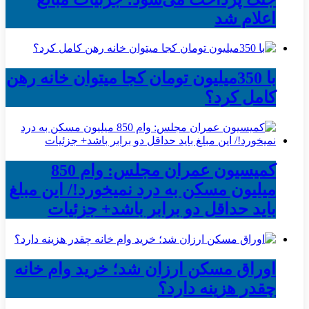
اعلام شد
با 350میلیون تومان کجا میتوان خانه رهن
کامل کرد؟
کمیسیون عمران مجلس: وام 850
میلیون مسکن به درد نمیخورد!/ این مبلغ
باید حداقل دو برابر باشد+ جزئیات
اوراق مسکن ارزان شد؛ خرید وام خانه
چقدر هزینه دارد؟