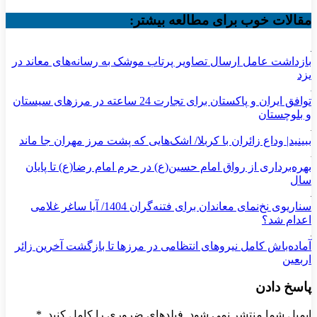
مقالات خوب برای مطالعه بیشتر:
بازداشت عامل ارسال تصاویر پرتاب موشک به رسانه‌های معاند در
یزد
توافق ایران و پاکستان برای تجارت 24 ساعته در مرزهای سیستان
و بلوچستان
ببینید| وداع زائران با کربلا/ اشک‌هایی که پشت مرز مهران جا ماند
بهره‌برداری از رواق امام حسین(ع) در حرم امام رضا(ع) تا پایان
سال
سناریوی نخ‌نمای معاندان برای ‌فتنه‌گران 1404/ آیا ساغر غلامی
اعدام شد؟
آماده‌باش کامل نیروهای انتظامی در مرزها تا بازگشت آخرین زائر
اربعین
پاسخ دادن
ایمیل شما منتشر نمی شود. فیلدهای ضروری را کامل کنید.
*