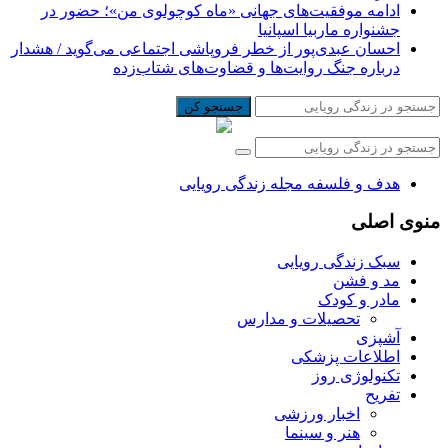
ادامه موفقیت‌های جهانی «ماه کوچولوی من»؛ حضور در
جشنواره ماربیا اسپانیا
احسان عبدی‌پور از خطر فروپاشی اجتماعی می‌گوید / هشدار
درباره جنگ روایت‌ها و قضاوت‌های شتاب‌زده
جستجو کن
هدف و فلسفه مجله زندگی رویایی
منوی اصلی
سبک زندگی رویایی
مد و فشن
مادر و کودک
تحصیلات و مدارس
آشپزی
اطلاعات پزشکی
تکنولوژی روز
تفریح
اخبار ورزشی
هنر و سینما