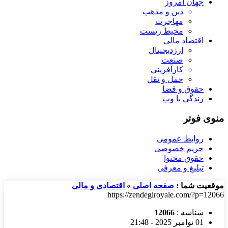
جهان امروز
دین و مذهب
مهاجرت
محیط زیست
اقتصاد مالی
ارزدیجیتال
صنعت
کارآفرینی
حمل و نقل
حقوق و قضا
زندگی با وب
منوی فوتر
روابط عمومی
حریم خصوصی
حقوق محتوا
تبلیغ و معرفی
موقعیت شما :
صفحه اصلی
»
اقتصادی و مالی
https://zendegiroyaie.com/?p=12066
شناسه :
12066
01 نوامبر 2025 - 21:48