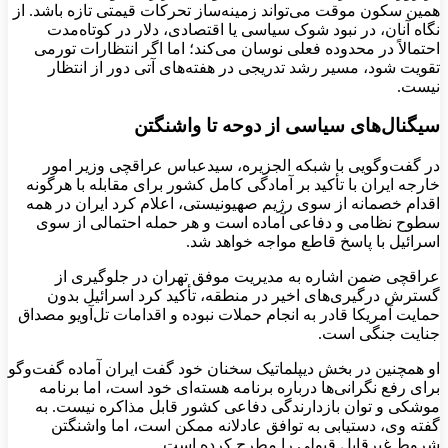
همین سکون موقت می‌تواند زمینه‌ساز تحرکات قیمتی تازه باشد. از
نگاه آنان، در نبود شوک سیاسی یا اقتصادی، دلار در کوتاه‌مدت
احتمالاً در محدوده فعلی نوسان می‌کند؛ اما اگر انتظارات تورمی
تقویت شود، مسیر رشد تدریجی در هفته‌های آتی دور از انتظار
نیست.
سیگنال‌های سیاسی از دوحه تا واشنگتن
در گفت‌وگویی با شبکه الجزیره، سیدعباس عراقچی وزیر امور
خارجه ایران با تأکید بر آمادگی کامل کشور برای مقابله با هرگونه
اقدام خصمانه از سوی رژیم صهیونیستی، اعلام کرد ایران در همه
سطوح نظامی و دفاعی آماده است و هر حمله احتمالی از سوی
اسرائیل با پاسخ قاطع مواجه خواهد شد.
عراقچی ضمن اشاره به مدیریت موفق تهران در جلوگیری از
گسترش درگیری‌های اخیر در منطقه، تأکید کرد اسرائیل بدون
حمایت آمریکا قادر به انجام حملات نبوده و اقدامات تل‌آویو مصداق
جنایت جنگی است.
او همچنین در بخش دیپلماتیک سخنان خود گفت ایران آماده گفت‌وگو
برای رفع نگرانی‌ها درباره برنامه هسته‌ای خود است، اما برنامه
موشکی و توان بازدارندگی دفاعی کشور قابل مذاکره نیست. به
گفته وی، دستیابی به توافق عادلانه ممکن است، اما واشنگتن
شروط غیرقابل قبولی را مطرح کرده است.