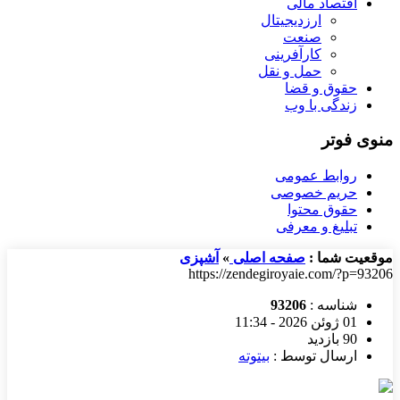
اقتصاد مالی
ارزدیجیتال
صنعت
کارآفرینی
حمل و نقل
حقوق و قضا
زندگی با وب
منوی فوتر
روابط عمومی
حریم خصوصی
حقوق محتوا
تبلیغ و معرفی
موقعیت شما :
صفحه اصلی
»
آشپزی
https://zendegiroyaie.com/?p=93206
شناسه :
93206
01 ژوئن 2026 - 11:34
90 بازدید
ارسال توسط :
بیتوته