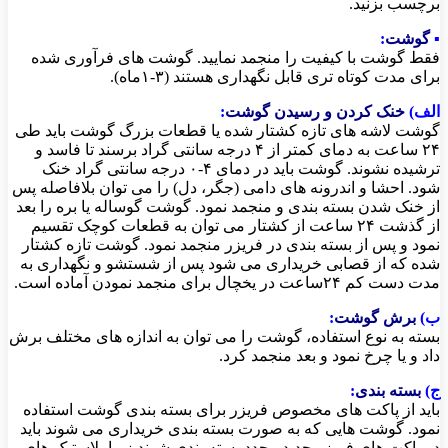
برچسب بزنید.
▪
گوشت
:
فقط گوشت با کیفیت را منجمد نمایید. گوشت های فرآوری شده
برای مدت کوتاه تری قابل نگهداری هستند (۳-۱ماه).
الف)
خنک کردن و رسیدن گوشت
:
گوشت لاشه های تازه کشتار شده یا قطعات بزرگ گوشت باید طی
۲۴ ساعت به دمای کمتر از ۴ درجه سانتی گراد برسند تا فاسد و
ترشیده نشوند. گوشت باید در دمای ۴-۰ درجه سانتی گراد خنک
شود. احشا و اندرونه های دامی (جگر، دل) را می توان بلافاصله پس
از خنک شدن بسته بندی و منجمد نمود. گوشت گوساله یا بره را بعد
از گذشت ۲۴ ساعت از کشتار می توان به قطعات کوچک تقسیم
نمود و پس از بسته بندی در فریزر منجمد نمود. گوشت تازه کشتار
شده که از قصابی خریداری می شود پس از شستشو و نگهداری به
مدت دست کم ۲۴ساعت در یخچال برای منجمد نمودن آماده است.
ب)
برش گوشت
:
بسته به نوع استفاده، گوشت را می توان به اندازه های مختلف برش
داد و یا چرخ نمود و بعد منجمد کرد.
ج)
بسته بندی
:
باید از پاکت های مخصوص فریزر برای بسته بندی گوشت استفاده
نمود. گوشت هایی که به صورت بسته بندی خریداری می شوند باید
در پاکت های فریزر جدید مجدد بسته بندی شوند زیرا پلاستیک های