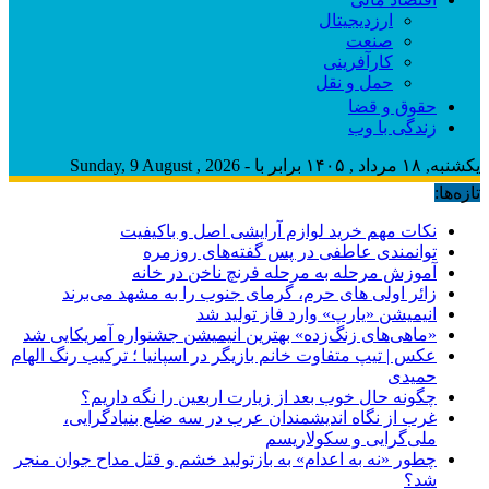
ارزدیجیتال
صنعت
کارآفرینی
حمل و نقل
حقوق و قضا
زندگی با وب
یکشنبه, ۱۸ مرداد , ۱۴۰۵ برابر با - Sunday, 9 August , 2026
تازه‌ها:
نکات مهم خرید لوازم آرایشی اصل و باکیفیت
توانمندی عاطفی در پس گفته‌های روزمره
آموزش مرحله به مرحله فرنچ ناخن در خانه
زائر اولی های حرم، گرمای جنوب را به مشهد می‌برند
انیمیشن «یارپ» وارد فاز تولید شد
«ماهی‌های زنگ‌زده» بهترین انیمیشن جشنواره آمریکایی شد
عکس | تیپ متفاوت خانم بازیگر در اسپانیا ؛ ترکیب رنگ الهام
حمیدی
چگونه حال خوب بعد از زیارت اربعین را نگه داریم؟
غرب از نگاه اندیشمندان عرب در سه ضلع بنیادگرایی،
ملی‌گرایی و سکولاریسم
چطور «نه به اعدام» به بازتولید خشم و قتل مداح جوان منجر
شد؟