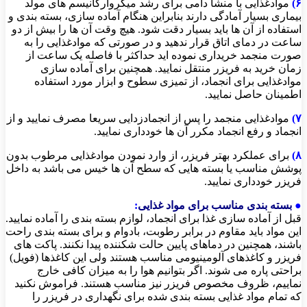
۶)
موادغذایی با منشأ دامی برای رشد میکروارگانیسم های مولد
بیماری بسیار آمادگی دارند بنابراین هنگام آماده سازی، بسته بندی و
استفاده از آن ها باید بسیار دقت شود. هیچ وقت آن ها را بیش از دو
ساعت در دمای اتاق قرار ندهید و در صورتی که موادغذایی را به
صورت منجمد خریداری نموده اید حداکثر با فاصله یک ساعت از
زمان خرید به فریزر منتقل نمایید. همچنین برای آماده سازی
موادغذایی برای انجماد، از تمیزی سطوح و ابزار مورد استفاده
اطمینان حاصل نمایید.
۷)
موادغذایی منجمد را پس از انجمادزدایی سریعا مصرف نمایید و از
انجماد و رفع انجماد مکرر آن ها خودداری نمایید.
۸)
برای عملکرد بهتر فریزر، از وارد نمودن موادغذایی مرطوب بدون
پوشش مناسب یا بسته هایی که سطح آن ها خیس می باشد به داخل
فریزر خودداری نمایید.
●
بسته بندی مناسب برای مواد غذایی
:
قبل از آماده سازی غذا برای انجماد، لوازم بسته بندی را آماده نمایید.
این مواد باید مقاوم در برابر رطوبت، بادوام و برای بسته بندی راحت
باشند، همچنین در دماهای پایین حالت شکننده پیدا نکنند. پاکت های
فریزر و کاغذهای آلومینیومی مناسب هستند ولی این کاغذها (فویل)
براحتی پاره می شوند. اگر بتوانیم هوا را به میزان کافی خارج
نماییم، ظروف مخصوص فریزر نیز مناسب هستند. فراموش نکنید
که تمام مواد غذایی بسته بندی شده برای نگهداری در فریزر را