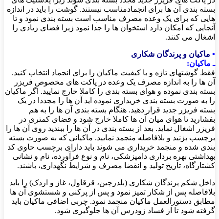
بسته بندی آن ها برای انجمادمناسب نیستند. گوشت را باید در اندازه
هایی که برای یک وعده مصرف مناسب است بسته بندی نمود و تا
آنجایی که امکان دارد استخوان ها را جدا نمود زیرا فضای زیادی را
اشغال می کنند.
▪
ماکیان و پرندگان شکاری
ـ ماکیان:
فقط گوشتهای تازه و با کیفیت ماکیان را برای انجماد انتخاب کنید.
آن ها را به اندازه مصرف یک وعده در پاکت های مخصوص فریزر
بسته بندی نموده و هوای بسته بندی را کاملا خارج نمایید. اگر ماکیان
را به صورت بسته بندی خریداری نموده اید آن ها را مجددا در یک
بسته فریزر جدید قرار دهید. هنگام بسته بندی آن ها را به هم
بفشارید تا هوای میان آن ها کاملا خارج شود و فضای کمتری در
فریزر اشغال نماید. بعد از بسته بندی در آن ها را ببندید روی آن ها را
برچسب بزنید و بلافاصله منجمد نمایید. ماکیانی که به صورت بسته
بندی شده و منجمد خریداری می شوند باید دارای برچسب حاوی کد
بهداشتی بهره برداری دامپزشکی، نام و نوع فرآورده، نام و نشانی
کشتارگاه، تاریخ تولید و انقضا مصرف و شرایط نگهداری، باشند.
داخل شکم پرندگان شکاری (بلدرچین، قرقاول، غاز و اردک) را باید
بلافاصله پس از شکار تمیز نمود و پس از پرکنی و شستشوی آن ها
مطابق دستورالعمل ماکیان منجمد نمود. چربی اضافی ماکیان باید
گرفته شود تا از فساد زودرس آن ها جلوگیری شود.