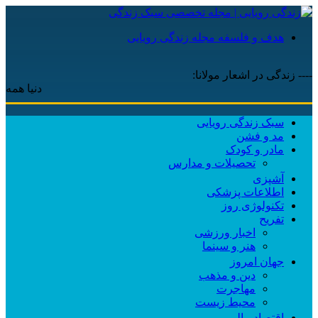
هدف و فلسفه مجله زندگی رویایی
---- زندگی در اشعار مولانا:
دنیا همه هیچ و اه
سبک زندگی رویایی
مد و فشن
مادر و کودک
تحصیلات و مدارس
آشپزی
اطلاعات پزشکی
تکنولوژی روز
تفریح
اخبار ورزشی
هنر و سینما
جهان امروز
دین و مذهب
مهاجرت
محیط زیست
اقتصاد مالی