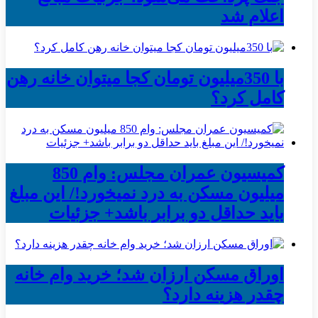
اعلام شد
با 350میلیون تومان کجا میتوان خانه رهن
کامل کرد؟
کمیسیون عمران مجلس: وام 850
میلیون مسکن به درد نمیخورد!/ این مبلغ
باید حداقل دو برابر باشد+ جزئیات
اوراق مسکن ارزان شد؛ خرید وام خانه
چقدر هزینه دارد؟