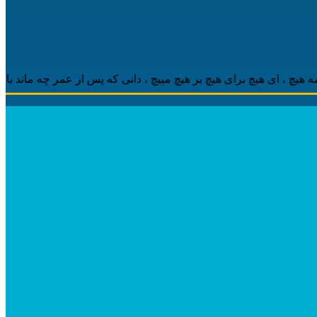
 ‌ای هیچ برای هیچ بر هیچ مپیچ ، دانی که پس از عمر چه ماند باقی ، م