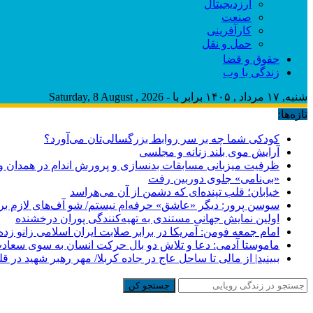
ارزدیجیتال
صنعت
کارآفرینی
حمل و نقل
حقوق و قضا
زندگی با وب
شنبه, ۱۷ مرداد , ۱۴۰۵ برابر با - Saturday, 8 August , 2026
تازه‌ها:
کودکی شما چه بر سر روابط بزرگسالی‌تان می‌آورد؟
آرایش موی بلند زنانه و مجلسی
ظرفیت میزبانی مسابقات بدنسازی و پرورش اندام در همدان وج
«بی‌نامی» جلوی دوربین رفت
خیابان؛ قلب تپنده‌ای که دشمن از آن می‌هراسد
سوسن پرور: دیگر «عاشق» حرفه‌ام نیستم/ شو آف‌های لازم برای ب
اولین نمایش جهانی مستندی به تهیه‌کنندگی پوران درخشنده
امام جمعه فومن: آمریکا در برابر صلابت ایران اسلامی زانو زد
ماموستا آدمی: دعا و تلاش دو بال حرکت انسان به سوی سعا
ببینید| از مالی تا ساحل عاج در جاده کربلا/ مهر رهبر شهید در قل
جستجو کن