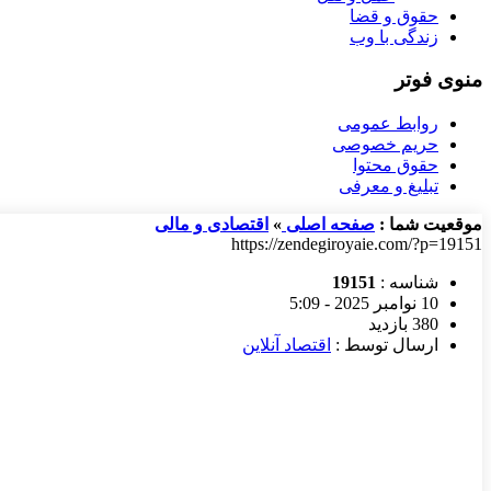
حقوق و قضا
زندگی با وب
منوی فوتر
روابط عمومی
حریم خصوصی
حقوق محتوا
تبلیغ و معرفی
موقعیت شما :
صفحه اصلی
»
اقتصادی و مالی
https://zendegiroyaie.com/?p=19151
شناسه :
19151
10 نوامبر 2025 - 5:09
380 بازدید
ارسال توسط :
اقتصاد آنلاین