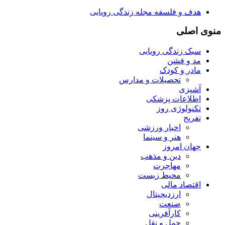
هدف و فلسفه مجله زندگی رویایی
منوی اصلی
سبک زندگی رویایی
مد و فشن
مادر و کودک
تحصیلات و مدارس
آشپزی
اطلاعات پزشکی
تکنولوژی روز
تفریح
اخبار ورزشی
هنر و سینما
جهان امروز
دین و مذهب
مهاجرت
محیط زیست
اقتصاد مالی
ارزدیجیتال
صنعت
کارآفرینی
حمل و نقل