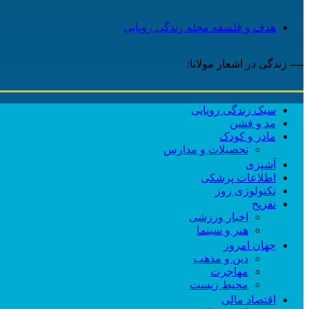
هدف و فلسفه مجله زندگی رویایی
---- زندگی در اشعار مولانا:
سبک زندگی رویایی
مد و فشن
مادر و کودک
تحصیلات و مدارس
آشپزی
اطلاعات پزشکی
تکنولوژی روز
تفریح
اخبار ورزشی
هنر و سینما
جهان امروز
دین و مذهب
مهاجرت
محیط زیست
اقتصاد مالی