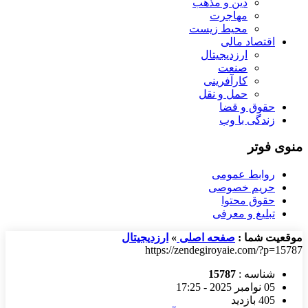
دین و مذهب
مهاجرت
محیط زیست
اقتصاد مالی
ارزدیجیتال
صنعت
کارآفرینی
حمل و نقل
حقوق و قضا
زندگی با وب
منوی فوتر
روابط عمومی
حریم خصوصی
حقوق محتوا
تبلیغ و معرفی
موقعیت شما :
صفحه اصلی
»
ارزدیجیتال
https://zendegiroyaie.com/?p=15787
شناسه :
15787
05 نوامبر 2025 - 17:25
405 بازدید