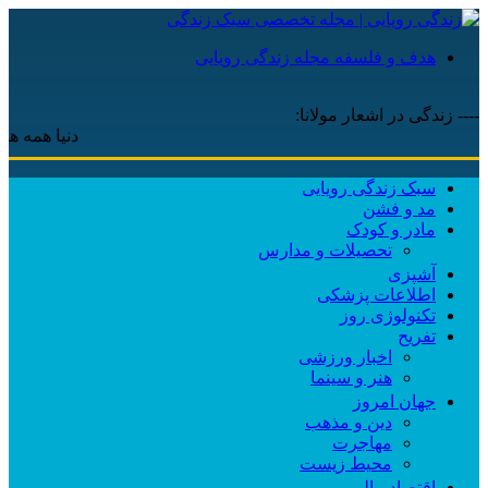
هدف و فلسفه مجله زندگی رویایی
---- زندگی در اشعار مولانا:
دنیا همه هیچ و ا
سبک زندگی رویایی
مد و فشن
مادر و کودک
تحصیلات و مدارس
آشپزی
اطلاعات پزشکی
تکنولوژی روز
تفریح
اخبار ورزشی
هنر و سینما
جهان امروز
دین و مذهب
مهاجرت
محیط زیست
اقتصاد مالی