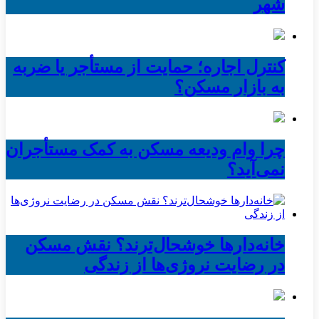
شهر
کنترل اجاره؛ حمایت از مستأجر یا ضربه
به بازار مسکن؟
چرا وام ودیعه مسکن به کمک مستأجران
نمی‌آید؟
خانه‌دارها خوشحال‌ترند؟ نقش مسکن
در رضایت نروژی‌ها از زندگی