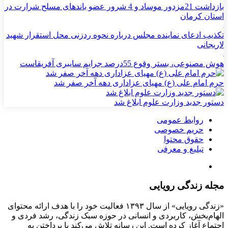
بازداشت 21مزدور موساد و 4 شرور عضو باندهای مسلح شرارت در
استان کرمان
تکذیب ادعای نماینده مجلس درباره نحوه ردزنی محل استقرار شهید
لاریجانی
هوش مصنوعی، بستر وقوع 55درصد جرایم سایبری آفریقاست
حرم امام علی (ع) مهیای عزاداری دهه آخر صفر شد
دستور جدید وزارت علوم ابلاغ شد
روابط عمومی
حریم خصوصی
حقوق محتوا
تبلیغ و معرفی
مجله زندگی رویایی
«زندگی رویایی» از سال ۱۳۹۳ فعالیت خود را با هدف ارائه محتوای
الهام‌بخش، کاربردی و انسانی در حوزه سبک زندگی، رشد فردی و
اجتماع آغاز کرده است. این رسانه تلاش می‌کند با پرداختن به