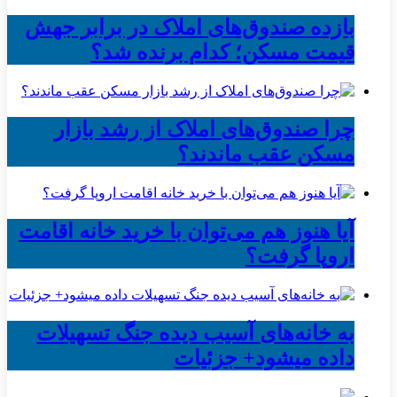
بازده صندوق‌های املاک در برابر جهش
قیمت مسکن؛ کدام برنده شد؟
چرا صندوق‌های املاک از رشد بازار
مسکن عقب ماندند؟
آیا هنوز هم می‌توان با خرید خانه اقامت
اروپا گرفت؟
به خانه‌های آسیب دیده جنگ تسهیلات
داده میشود+ جزئیات