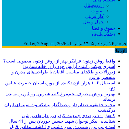
ارزدیجیتال
صنعت
کارآفرینی
حمل و نقل
حقوق و قضا
زندگی با وب
جمعه, ۱۶ مرداد , ۱۴۰۵ برابر با - Friday, 7 August , 2026
تازه‌ها:
واقعا روغن زیتون فرابکر بهتر از روغن زیتون معمولی است؟
اسپری فیکس کننده آرایش خود را در خانه بسازید!
زیورآلات و طلاهای مناسب آقایان با طراحی‌های مدرن و
منحصر به فرد
استقبال ۱۰۶ هزار بازدیدکننده از موزه استان حضرت عباس
(ع)
بهترین روش مصرف تخم‌مرغ که بیشترین پروتئین را به بدن
برساند
محمد حقیقی، صدابردار و صداگذار پیشکسوت سینمای ایران
درگذشت
کاهش ۱۰ درصدی جمعیت کیفری زندان‌های بوشهر
شناسایی پیکر نوجوان شهید حسین حوریان پس از 44 سال
انهدام تیم تروریستی در مرز دشتیاری؛ کشف مقادیر قابل