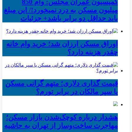
کمیسیون عمران مجلس: وام 850
میلیون مسکن به درد نمیخورد!/ این مبلغ
باید حداقل دو برابر باشد+ جزئیات
اوراق مسکن ارزان شد؛ خرید وام خانه
چقدر هزینه دارد؟
قیمت گذاری دلاری؛ متهم گرانی مسکن
یا سپر مالکان در برابر تورم؟
هشدار درباره کوچک‌شدن بازار مسکن؛
مهاجرت ساخت‌وساز از تهران به حاشیه‌