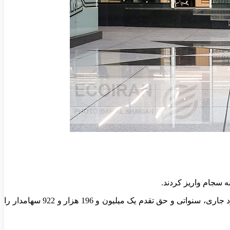
به گزارش اقتصاد آنلاین به نقل از تسنیم، جزییات واریز سود سهامداران در هفته سوم تیرماه سال جاری حاکی از آن است که 19 ناشر سود جاری، سنواتی و حق تقدم یک میلیون و 196 هزار و 922 سهامدار را