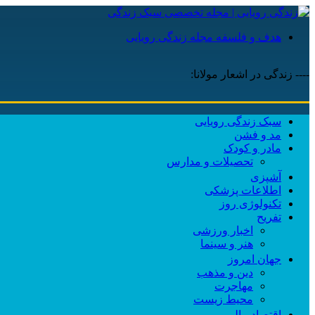
هدف و فلسفه مجله زندگی رویایی
---- زندگی در اشعار مولانا:
سبک زندگی رویایی
مد و فشن
مادر و کودک
تحصیلات و مدارس
آشپزی
اطلاعات پزشکی
تکنولوژی روز
تفریح
اخبار ورزشی
هنر و سینما
جهان امروز
دین و مذهب
مهاجرت
محیط زیست
اقتصاد مالی