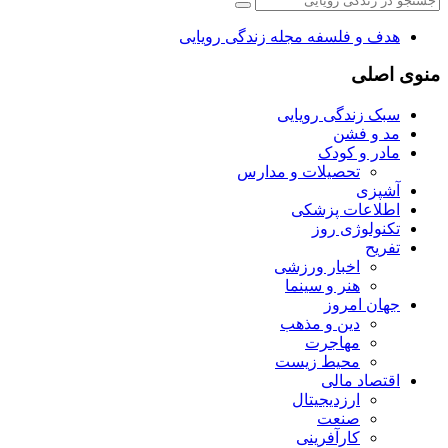
هدف و فلسفه مجله زندگی رویایی
منوی اصلی
سبک زندگی رویایی
مد و فشن
مادر و کودک
تحصیلات و مدارس
آشپزی
اطلاعات پزشکی
تکنولوژی روز
تفریح
اخبار ورزشی
هنر و سینما
جهان امروز
دین و مذهب
مهاجرت
محیط زیست
اقتصاد مالی
ارزدیجیتال
صنعت
کارآفرینی