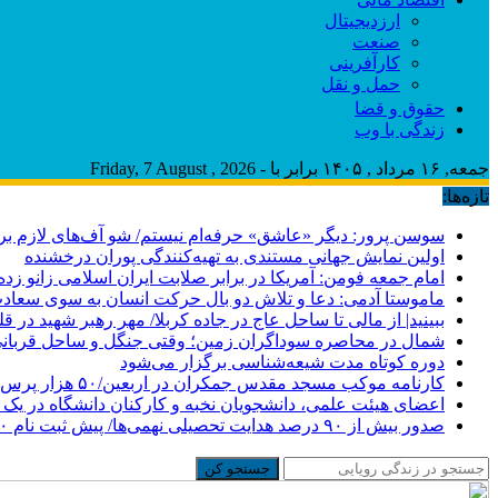
ارزدیجیتال
صنعت
کارآفرینی
حمل و نقل
حقوق و قضا
زندگی با وب
جمعه, ۱۶ مرداد , ۱۴۰۵ برابر با - Friday, 7 August , 2026
تازه‌ها:
سوسن پرور: دیگر «عاشق» حرفه‌ام نیستم/ شو آف‌های لازم برای ب
اولین نمایش جهانی مستندی به تهیه‌کنندگی پوران درخشنده
امام جمعه فومن: آمریکا در برابر صلابت ایران اسلامی زانو زد
ماموستا آدمی: دعا و تلاش دو بال حرکت انسان به سوی سعا
ببینید| از مالی تا ساحل عاج در جاده کربلا/ مهر رهبر شهید در قل
شمال در محاصره سوداگران زمین؛ وقتی جنگل و ساحل قربانی
دوره کوتاه مدت شیعه‌شناسی برگزار می‌شود
کارنامه موکب مسجد مقدس جمکران در اربعین/۵۰ هزار پرس غذای روزانه
اعضای هیئت علمی، دانشجویان نخبه و کارکنان دانشگاه در یک ش
صدور بیش از ۹۰ درصد هدایت تحصیلی نهمی‌ها/ پیش ثبت نام ۷۰ درصد دانش‌آموزان متوسطه اول
جستجو کن