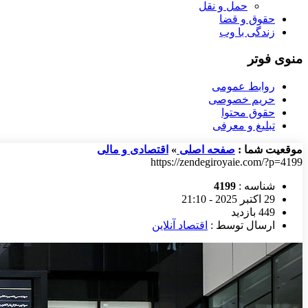
حمل و نقل
حقوق و قضا
زندگی با وب
منوی فوتر
روابط عمومی
حریم خصوصی
حقوق محتوا
تبلیغ و معرفی
موقعیت شما :
صفحه اصلی
»
اقتصادی و مالی
https://zendegiroyaie.com/?p=4199
شناسه :
4199
29 اکتبر 2025 - 21:10
449 بازدید
ارسال توسط :
اقتصاد آنلاین