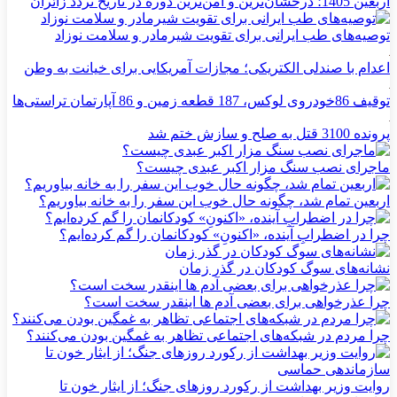
اربعین 1405؛ درخشان‌ترین و امن‌ترین دوره در تاریخ تردد زائران
توصیه‌های طب ایرانی برای تقویت شیرمادر و سلامت نوزاد
اعدام با صندلی الکتریکی؛ مجازات آمریکایی برای خیانت به وطن
توقیف 86خودروی لوکس، 187 قطعه زمین و 86 آپارتمان تراستی‌ها
پرونده 3100 قتل به صلح و سازش ختم شد
ماجرای نصب سنگ مزار اکبر عبدی چیست؟
اربعین تمام شد، چگونه حال خوب این سفر را به خانه بیاوریم؟
چرا در اضطرابِ آینده، «اکنونِ» کودکانمان را گم کرده‌ایم؟
نشانه‌های سوگ کودکان در گذر زمان
چرا عذرخواهی برای بعضی آدم ها اینقدر سخت است؟
چرا مردم در شبکه‌های اجتماعی تظاهر به غمگین بودن می‌کنند؟
روایت وزیر بهداشت از رکورد روزهای جنگ؛ از ایثار خون تا