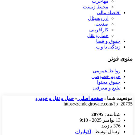
مهاجرت
محیط زیست
اقتصاد مالی
ارزدیجیتال
صنعت
کارآفرینی
حمل و نقل
حقوق و قضا
زندگی با وب
منوی فوتر
روابط عمومی
حریم خصوصی
حقوق محتوا
تبلیغ و معرفی
موقعیت شما :
صفحه اصلی
»
حمل و نقل و خودرو
https://zendegiroyaie.com/?p=20795
شناسه :
20795
13 نوامبر 2025 - 9:10
376 بازدید
ارسال توسط :
اکوایران