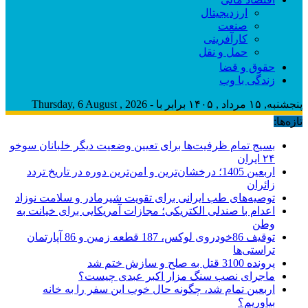
ارزدیجیتال
صنعت
کارآفرینی
حمل و نقل
حقوق و قضا
زندگی با وب
پنجشنبه, ۱۵ مرداد , ۱۴۰۵ برابر با - Thursday, 6 August , 2026
تازه‌ها:
بسیج تمام ظرفیت‌ها برای تعیین وضعیت دیگر خلبانان سوخو
۲۴ ایران
اربعین 1405؛ درخشان‌ترین و امن‌ترین دوره در تاریخ تردد
زائران
توصیه‌های طب ایرانی برای تقویت شیرمادر و سلامت نوزاد
اعدام با صندلی الکتریکی؛ مجازات آمریکایی برای خیانت به
وطن
توقیف 86خودروی لوکس، 187 قطعه زمین و 86 آپارتمان
تراستی‌ها
پرونده 3100 قتل به صلح و سازش ختم شد
ماجرای نصب سنگ مزار اکبر عبدی چیست؟
اربعین تمام شد، چگونه حال خوب این سفر را به خانه
بیاوریم؟