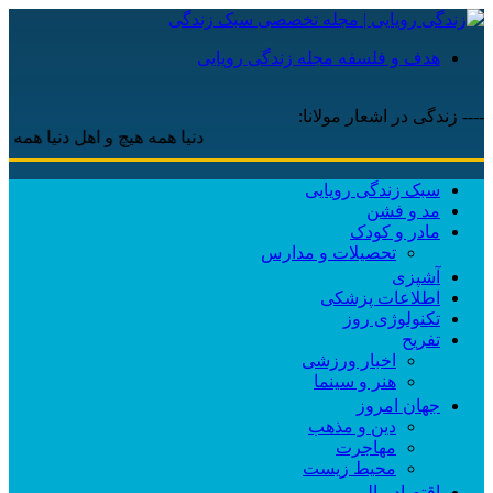
هدف و فلسفه مجله زندگی رویایی
---- زندگی در اشعار مولانا:
دنیا همه هیچ و اهل دنیا همه هیچ ، ‌ا
سبک زندگی رویایی
مد و فشن
مادر و کودک
تحصیلات و مدارس
آشپزی
اطلاعات پزشکی
تکنولوژی روز
تفریح
اخبار ورزشی
هنر و سینما
جهان امروز
دین و مذهب
مهاجرت
محیط زیست
اقتصاد مالی