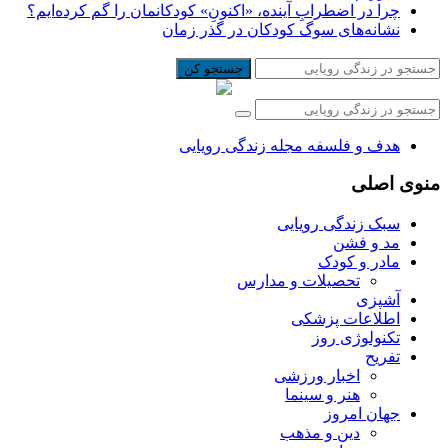
چرا در اضطرابِ آینده، «اکنونِ» کودکانمان را گم کرده‌ایم؟
نشانه‌های سوگ کودکان در گذر زمان
جستجو کن
هدف و فلسفه مجله زندگی رویایی
منوی اصلی
سبک زندگی رویایی
مد و فشن
مادر و کودک
تحصیلات و مدارس
آشپزی
اطلاعات پزشکی
تکنولوژی روز
تفریح
اخبار ورزشی
هنر و سینما
جهان امروز
دین و مذهب