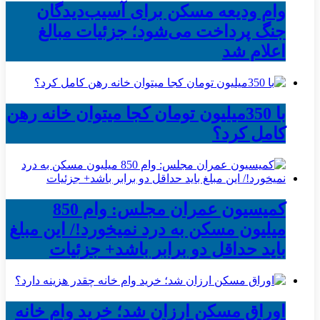
وام ودیعه مسکن برای آسیب‌دیدگان
جنگ پرداخت می‌شود؛ جزئیات مبالغ
اعلام شد
با 350میلیون تومان کجا میتوان خانه رهن
کامل کرد؟
کمیسیون عمران مجلس: وام 850
میلیون مسکن به درد نمیخورد!/ این مبلغ
باید حداقل دو برابر باشد+ جزئیات
اوراق مسکن ارزان شد؛ خرید وام خانه