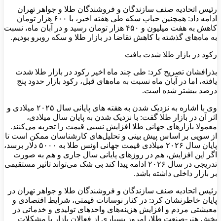
رئیس اتحادیه صنف سازندگان و فروشندگان طلا و جواهر تهران
ادامه داد: همچنین حباب سکه طی هفته اخیر، با ۶۰۰ هزار تومان
کاهش به هفت میلیون و ۴۵۰ هزار تومان رسید و در آبان ماه، نسبت
به ماه‌های گذشته با کاهش تقاضا در بازار طلا و سکه روبرو بودیم.
رکود در بازار طلا شدت یافت
بذرافشان تصریح کرد: طی چند ماه اخیر رکود در بازار طلا شدت
یافته، اما در آبان ماه نسبت به ماه‌های قبل، رکود بازار حدود پنج
درصد بیشتر شده است.
وی با اشاره به نزدیک شدن به هفته های پایانی سال ۲۰۲۵ میلادی و
اثر آن در بازار طلا گفت: با نزدیک شدن به پایان سال میلادی،
معمولا بازارهای جهانی طلا افزایش نسبی قیمت را تجربه می‌کنند.
از سویی بر اساس پیش بینی و تحلیل‌های کارشناسان ممکن است تا
پایان سال ۲۰۲۶ میلادی قیمت جهانی اونس طلا به ۵۰۰۰ دلار برسد،
اگر این افزایش، هم در روزهای پایانی سال جاری و هم به صورت
تدریجی در سال ۲۰۲۶ ادامه پیدا کند بی شک می‌تواند تاثیر مستقیمی
بر بازار داخلی داشته باشد.
رئیس اتحادیه صنف سازندگان و فروشندگان طلا و جواهر تهران در
پایان خاطرنشان کرد: در کنار نوسانات قیمتی، شرایط اقتصادی و
معیشتی مردم و افزایش هزینه‌های واحدهای تولیدی و خدماتی در
بخش هنر-صنعت طلا، امروز بسیاری از فعالان بازار با مشکلات