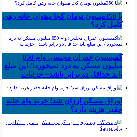
با 350میلیون تومان کجا میتوان خانه رهن
کامل کرد؟
کمیسیون عمران مجلس: وام 850
میلیون مسکن به درد نمیخورد!/ این مبلغ
باید حداقل دو برابر باشد+ جزئیات
اوراق مسکن ارزان شد؛ خرید وام خانه
چقدر هزینه دارد؟