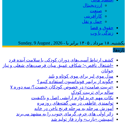
ارزدیجیتال
صنعت
کارآفرینی
حمل و نقل
حقوق و قضا
زندگی با وب
یکشنبه, ۱۸ مرداد , ۱۴۰۵ برابر با - Sunday, 9 August , 2026
تازه‌ها:
کشف ارتباط آسیب‌های دوران کودکی با سلامت آینده فرد
«اشتغال ناقص»؛ شکاف عمیق میان فرصت‌های شغلی و نیاز
جوانان
مدل موی لیر برای موی کوتاه و بلند
چگونه از پرایمر فونداسیون استفاده کنیم؟
«تربیت صامت» در خصوص کودکان چیست؟/ سه دوره ۷
ساله برای تربیت کودک
نکات مهم خرید لوازم آرایشی اصل و باکیفیت
توانمندی عاطفی در پس گفته‌های روزمره
آموزش مرحله به مرحله فرنچ ناخن در خانه
زائر اولی های حرم، گرمای جنوب را به مشهد می‌برند
انیمیشن «یارپ» وارد فاز تولید شد