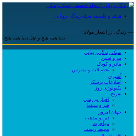
هدف و فلسفه مجله زندگی رویایی
---- زندگی در اشعار مولانا:
دنیا همه هیچ و اهل دنیا همه هیچ ، ‌ای ه
سبک زندگی رویایی
مد و فشن
مادر و کودک
تحصیلات و مدارس
آشپزی
اطلاعات پزشکی
تکنولوژی روز
تفریح
اخبار ورزشی
هنر و سینما
جهان امروز
دین و مذهب
مهاجرت
محیط زیست
اقتصاد مالی