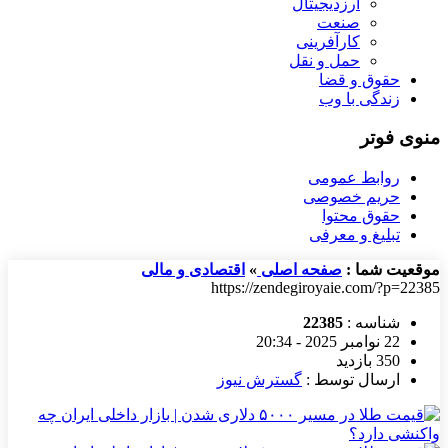
ارزدیجیتال
صنعت
کارآفرینی
حمل و نقل
حقوق و قضا
زندگی با وب
منوی فوتر
روابط عمومی
حریم خصوصی
حقوق محتوا
تبلیغ و معرفی
موقعیت شما :
صفحه اصلی
»
اقتصادی و مالی
https://zendegiroyaie.com/?p=22385
شناسه :
22385
22 نوامبر 2025 - 20:34
350 بازدید
ارسال توسط :
گسترش نیوز