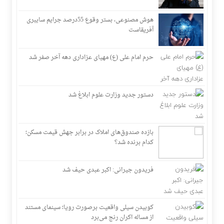
هوش مصنوعی، بستر وقوع 55درصد جرایم سایبری
آفریقاست
حرم امام علی (ع) مهیای عزاداری دهه آخر صفر شد
دستور جدید وزارت علوم ابلاغ شد
بازده صندوق‌های املاک در برابر جهش قیمت مسکن؛
کدام برنده شد؟
فریدون جیرانی: اکبر عبدی حیف شد
کوبیدن سیلی واقعیت برصورت رویا؛ سینمای مستند
از مساله اکران رنج می‌برد