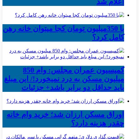
اعلام شد
با 350میلیون تومان کجا میتوان خانه رهن
کامل کرد؟
کمیسیون عمران مجلس: وام 850
میلیون مسکن به درد نمیخورد!/ این مبلغ
باید حداقل دو برابر باشد+ جزئیات
اوراق مسکن ارزان شد؛ خرید وام خانه
چقدر هزینه دارد؟