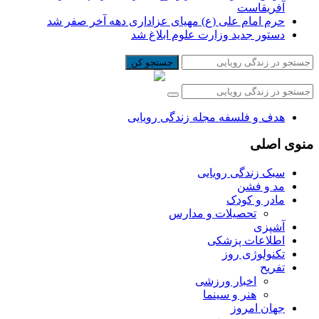
آفریقاست
حرم امام علی (ع) مهیای عزاداری دهه آخر صفر شد
دستور جدید وزارت علوم ابلاغ شد
جستجو کن
هدف و فلسفه مجله زندگی رویایی
منوی اصلی
سبک زندگی رویایی
مد و فشن
مادر و کودک
تحصیلات و مدارس
آشپزی
اطلاعات پزشکی
تکنولوژی روز
تفریح
اخبار ورزشی
هنر و سینما
جهان امروز