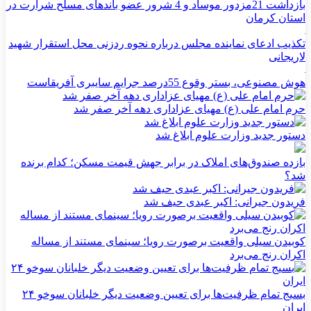
بازداشت 21مزدور موساد و 4 شرور عضو باندهای مسلح شرارت در
استان کرمان
تکذیب ادعای نماینده مجلس درباره نحوه ردزنی محل استقرار شهید
لاریجانی
هوش مصنوعی، بستر وقوع 55درصد جرایم سایبری آفریقاست
حرم امام علی (ع) مهیای عزاداری دهه آخر صفر شد
دستور جدید وزارت علوم ابلاغ شد
بازده صندوق‌های املاک در برابر جهش قیمت مسکن؛ کدام برنده
شد؟
فریدون جیرانی: اکبر عبدی حیف شد
کوبیدن سیلی واقعیت برصورت رویا؛ سینمای مستند از مساله
اکران رنج می‌برد
بسیج تمام ظرفیت‌ها برای تعیین وضعیت دیگر خلبانان سوخو ۲۴
ایران