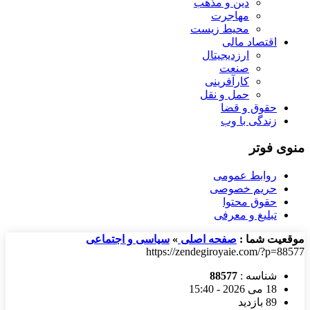
دین و مذهب
مهاجرت
محیط زیست
اقتصاد مالی
ارزدیجیتال
صنعت
کارآفرینی
حمل و نقل
حقوق و قضا
زندگی با وب
منوی فوتر
روابط عمومی
حریم خصوصی
حقوق محتوا
تبلیغ و معرفی
موقعیت شما :
صفحه اصلی
»
سیاسی و اجتماعی
https://zendegiroyaie.com/?p=88577
شناسه :
88577
18 می 2026 - 15:40
89 بازدید