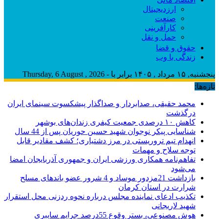
ارزدیجیتال
صنعت
کارآفرینی
حمل و نقل
حقوق و قضا
زندگی با وب
پنجشنبه, ۱۵ مرداد , ۱۴۰۵ برابر با - Thursday, 6 August , 2026
تازه‌ها:
محمد حقیقی، صدابردار و صداگذار پیشکسوت سینمای ایران
درگذشت
کاهش ۱۰ درصدی جمعیت کیفری زندان‌های بوشهر
شناسایی پیکر نوجوان شهید حسین حوریان پس از 44 سال
انهدام تیم تروریستی در مرز دشتیاری؛ کشف مقادیر قابل
توجه سلاح و مهمات
تفاهم‌نامه همکاری ورزشی ایران و جمهوری آذربایجان امضا
می‌شود
بازداشت 21مزدور موساد و 4 شرور عضو باندهای مسلح
شرارت در استان کرمان
تکذیب ادعای نماینده مجلس درباره نحوه ردزنی محل استقرار
شهید لاریجانی
هوش مصنوعی، بستر وقوع 55درصد جرایم سایبری