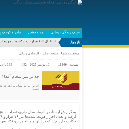
سبک زندگی رویایی
مد و فشن
مادر و کودک
استقبال ۱۰۶ هزار بازدیدکننده از موزه استان حضرت عباس (ع)
تازه‌ها:
موقعیت شما :
»
صفحه اصلی
اقتصادی و مالی
شناسه :
18300
10 نوامبر 2025 - 4:52
365 بازدید
چه بر سر سجام آمد!؟
آخرین آمارها نشان می‌دهد که تعد
است.
حکایت دارد. چرا که در آبان ماه ۷۹ هزار و ۱۳۸ نفر در سامانه سجام ثبت نام و ۱۰۱ هزار و ۷۱۶ نفر نیز احراز هویت شدند.