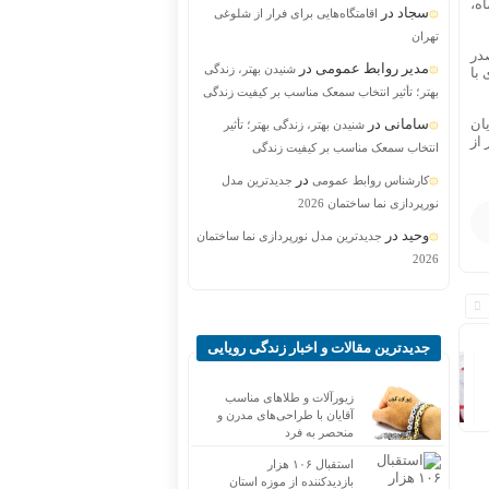
 ماه،
سجاد
در
اقامتگاه‌هایی برای فرار از شلوغی
تهران
و ۲۷۱۱ ثبت نام در صدر
مدیر روابط عمومی
در
شنیدن بهتر، زندگی
رمحال و بختیاری با
بهتر؛ تأثیر انتخاب سمعک مناسب بر کیفیت زندگی
ان
سامانی
در
شنیدن بهتر، زندگی بهتر؛ تأثیر
از
انتخاب سمعک مناسب بر کیفیت زندگی
در
کارشناس روابط عمومی
جدیدترین مدل
نورپردازی نما ساختمان 2026
وحید
در
جدیدترین مدل نورپردازی نما ساختمان
2026
جدیدترین مقالات و اخبار زندگی رویایی
رز
شناسایی پیکر نوجوان شهید
بل
حسین حوریان پس از 44 سال
زیورآلات و طلاهای مناسب
آقایان با طراحی‌های مدرن و
منحصر به فرد
استقبال ۱۰۶ هزار
بازدیدکننده از موزه استان