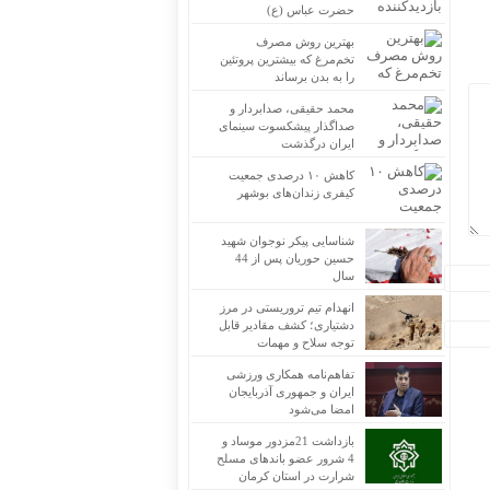
حضرت عباس (ع)
بهترین روش مصرف
تخم‌مرغ که بیشترین پروتئین
را به بدن برساند
محمد حقیقی، صدابردار و
صداگذار پیشکسوت سینمای
ایران درگذشت
کاهش ۱۰ درصدی جمعیت
کیفری زندان‌های بوشهر
شناسایی پیکر نوجوان شهید
حسین حوریان پس از 44
سال
انهدام تیم تروریستی در مرز
دشتیاری؛ کشف مقادیر قابل
توجه سلاح و مهمات
تفاهم‌نامه همکاری ورزشی
ایران و جمهوری آذربایجان
امضا می‌شود
بازداشت 21مزدور موساد و
4 شرور عضو باندهای مسلح
شرارت در استان کرمان