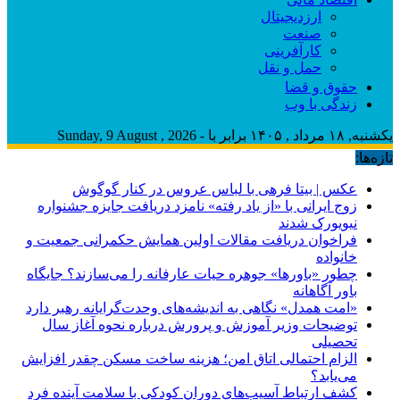
ارزدیجیتال
صنعت
کارآفرینی
حمل و نقل
حقوق و قضا
زندگی با وب
یکشنبه, ۱۸ مرداد , ۱۴۰۵ برابر با - Sunday, 9 August , 2026
تازه‌ها:
عکس | بیتا فرهی با لباس عروس در کنار گوگوش
زوج ایرانی با «از یاد رفته» نامزد دریافت جایزه جشنواره
نیویورک شدند
فراخوان دریافت مقالات اولین همایش حکمرانی جمعیت و
خانواده
چطور «باورها» جوهره حیات عارفانه را می‌سازند؟ جایگاه
باور آگاهانه
«امت همدل» نگاهی به اندیشه‌های وحدت‌گرایانه رهبر دارد
توضیحات وزیر آموزش و پرورش درباره نحوه آغاز سال
تحصیلی
الزام احتمالی اتاق امن؛ هزینه ساخت مسکن چقدر افزایش
می‌یابد؟
کشف ارتباط آسیب‌های دوران کودکی با سلامت آینده فرد