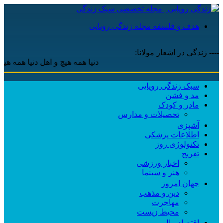
هدف و فلسفه مجله زندگی رویایی
---- زندگی در اشعار مولانا:
دنیا همه هیچ و اهل دنیا همه هیچ ، ‌ای
سبک زندگی رویایی
مد و فشن
مادر و کودک
تحصیلات و مدارس
آشپزی
اطلاعات پزشکی
تکنولوژی روز
تفریح
اخبار ورزشی
هنر و سینما
جهان امروز
دین و مذهب
مهاجرت
محیط زیست
اقتصاد مالی