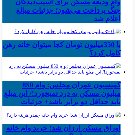
وام ودیعه مسکن برای آسیب‌دیدگان
جنگ پرداخت می‌شود؛ جزئیات مبالغ
اعلام شد
با 350میلیون تومان کجا میتوان خانه رهن
کامل کرد؟
کمیسیون عمران مجلس: وام 850
میلیون مسکن به درد نمیخورد!/ این مبلغ
باید حداقل دو برابر باشد+ جزئیات
اوراق مسکن ارزان شد؛ خرید وام خانه