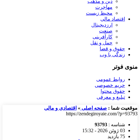
دین و مذهب
مهاجرت
محیط زیست
اقتصاد مالی
ارزدیجیتال
صنعت
کارآفرینی
حمل و نقل
حقوق و قضا
زندگی با وب
منوی فوتر
روابط عمومی
حریم خصوصی
حقوق محتوا
تبلیغ و معرفی
موقعیت شما :
صفحه اصلی
»
اقتصادی و مالی
https://zendegiroyaie.com/?p=93793
شناسه :
93793
03 ژوئن 2026 - 15:32
75 بازدید