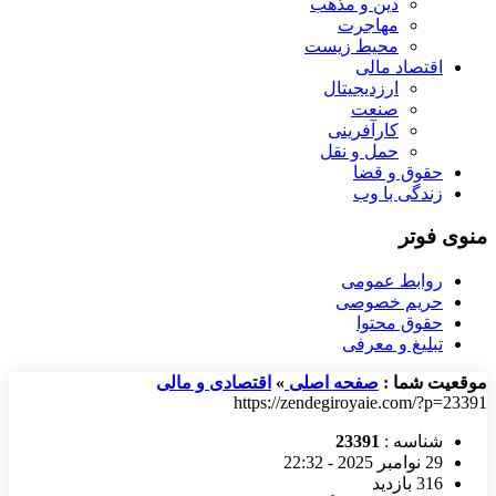
دین و مذهب
مهاجرت
محیط زیست
اقتصاد مالی
ارزدیجیتال
صنعت
کارآفرینی
حمل و نقل
حقوق و قضا
زندگی با وب
منوی فوتر
روابط عمومی
حریم خصوصی
حقوق محتوا
تبلیغ و معرفی
موقعیت شما :
صفحه اصلی
»
اقتصادی و مالی
https://zendegiroyaie.com/?p=23391
شناسه :
23391
29 نوامبر 2025 - 22:32
316 بازدید