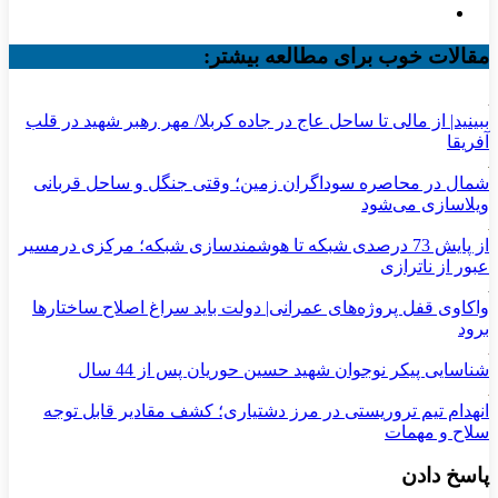
مقالات خوب برای مطالعه بیشتر:
ببینید| از مالی تا ساحل عاج در جاده کربلا/ مهر رهبر شهید در قلب
آفریقا
شمال در محاصره سوداگران زمین؛ وقتی جنگل و ساحل قربانی
ویلاسازی می‌شود
از پایش 73 درصدی شبکه تا هوشمندسازی شبکه؛ مرکزی درمسیر
عبور از ناترازی
واکاوی قفل پروژه‌های عمرانی| دولت باید سراغ اصلاح ساختارها
برود
شناسایی پیکر نوجوان شهید حسین حوریان پس از 44 سال
انهدام تیم تروریستی در مرز دشتیاری؛ کشف مقادیر قابل توجه
سلاح و مهمات
پاسخ دادن