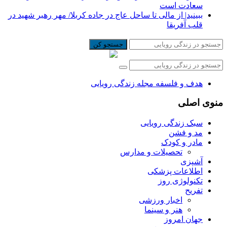
سعادت است
ببینید| از مالی تا ساحل عاج در جاده کربلا/ مهر رهبر شهید در
قلب آفریقا
جستجو کن
هدف و فلسفه مجله زندگی رویایی
منوی اصلی
سبک زندگی رویایی
مد و فشن
مادر و کودک
تحصیلات و مدارس
آشپزی
اطلاعات پزشکی
تکنولوژی روز
تفریح
اخبار ورزشی
هنر و سینما
جهان امروز