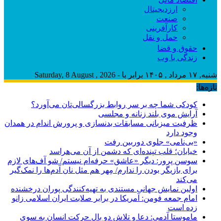
ارزدیجیتال
صنعت
کارآفرینی
حمل و نقل
حقوق و قضا
زندگی با وب
شنبه, ۱۷ مرداد , ۱۴۰۵ برابر با - Saturday, 8 August , 2026
تازه‌ها:
کودکی شما چه بر سر روابط بزرگسالی‌تان می‌آورد؟
آرایش موی بلند زنانه و مجلسی
ظرفیت میزبانی مسابقات بدنسازی و پرورش اندام در همدان
وجود دارد
«بی‌نامی» جلوی دوربین رفت
خیابان؛ قلب تپنده‌ای که دشمن از آن می‌هراسد
سوسن پرور: دیگر «عاشق» حرفه‌ام نیستم/ شو آف‌های لازم
برای بازیگر بودن را ندارم/ مِهر هم مثل نان آدم‌ها را نمک‌گیر
می‌کند
اولین نمایش جهانی مستندی به تهیه‌کنندگی پوران درخشنده
امام جمعه فومن: آمریکا در برابر صلابت ایران اسلامی زانو
زده است
ماموستا آدمی: دعا و تلاش دو بال حرکت انسان به سوی