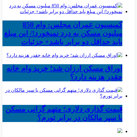
کمیسیون عمران مجلس: وام 850
میلیون مسکن به درد نمیخورد!/ این مبلغ
باید حداقل دو برابر باشد+ جزئیات
اوراق مسکن ارزان شد؛ خرید وام خانه
چقدر هزینه دارد؟
قیمت گذاری دلاری؛ متهم گرانی مسکن
یا سپر مالکان در برابر تورم؟