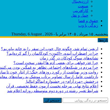
ارزدیجیتال
صنعت
کارآفرینی
حمل و نقل
حقوق و قضا
زندگی با وب
پنجشنبه, ۱۵ مرداد , ۱۴۰۵ برابر با - Thursday, 6 August , 2026
تازه‌ها:
اربعین تمام شد، چگونه حال خوب این سفر را به خانه بیاوریم؟
چرا در اضطرابِ آینده، «اکنونِ» کودکانمان را گم کرده‌ایم؟
نشانه‌های سوگ کودکان در گذر زمان
چرا عذرخواهی برای بعضی آدم ها اینقدر سخت است؟
چرا مردم در شبکه‌های اجتماعی تظاهر به غمگین بودن می‌کنند
روایت وزیر بهداشت از رکورد روزهای جنگ؛ از ایثار خون تا س
بازداشت عامل ارسال تصاویر پرتاب موشک به رسانه‌های معاند 
درخشش «مرد آرام» در جشنواره ایماگو ایتالیا
اعلام نتایج نهایی مرحله نخست آزمون حفظ تخصصی قرآن
شرایط تغییر رشته در دوره دوم متوسطه روزانه اعلام شد
جستجو کن