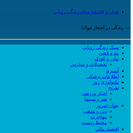
هدف و فلسفه مجله زندگی رویایی
---- زندگی در اشعار مولانا:
سبک زندگی رویایی
مد و فشن
مادر و کودک
تحصیلات و مدارس
آشپزی
اطلاعات پزشکی
تکنولوژی روز
تفریح
اخبار ورزشی
هنر و سینما
جهان امروز
دین و مذهب
مهاجرت
محیط زیست
اقتصاد مالی