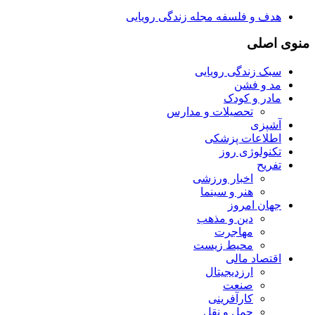
هدف و فلسفه مجله زندگی رویایی
منوی اصلی
سبک زندگی رویایی
مد و فشن
مادر و کودک
تحصیلات و مدارس
آشپزی
اطلاعات پزشکی
تکنولوژی روز
تفریح
اخبار ورزشی
هنر و سینما
جهان امروز
دین و مذهب
مهاجرت
محیط زیست
اقتصاد مالی
ارزدیجیتال
صنعت
کارآفرینی
حمل و نقل