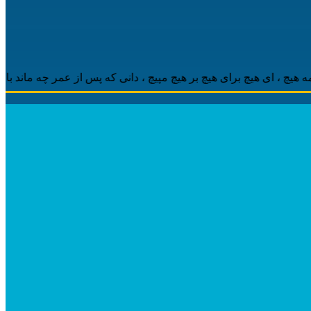
 ‌ای هیچ برای هیچ بر هیچ مپیچ ، دانی که پس از عمر چه ماند باقی ، م