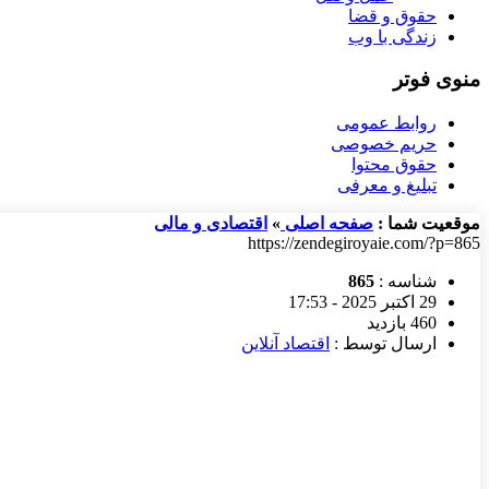
حقوق و قضا
زندگی با وب
منوی فوتر
روابط عمومی
حریم خصوصی
حقوق محتوا
تبلیغ و معرفی
موقعیت شما :
صفحه اصلی
»
اقتصادی و مالی
https://zendegiroyaie.com/?p=865
شناسه :
865
29 اکتبر 2025 - 17:53
460 بازدید
ارسال توسط :
اقتصاد آنلاین