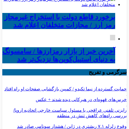
برخورد قاطع دولت با استخراج غیرمجاز
رمز ارز / مجازات متخلفان اعلام شد
آخرین خبر از بازار رمزارزها / سامسونگ
به دنیای استیبل‌کوین‌ها نزدیک‌تر شد
سرگرمی و تفریح
حمایت گسترده از نیما تکیدو / کمپین بازگشایی صفحات او راه افتاد
خرس‌های قهوه‌ای در هیرکانی دیده شدند + عکس
رایزنی تلفنی عراقچی با مسئول سیاست خارجی اتحادیه اروپا/
بررسی راه‌های کاهش تنش در منطقه
وقوع زلزله ۷.۱ ریشتری در ژاپن / هشدار سونامی صادر شد