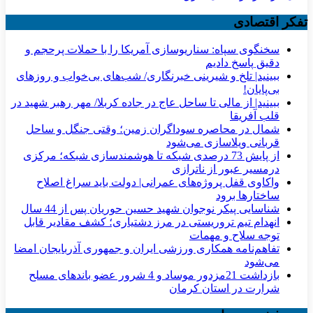
تفکر اقتصادی
سخنگوی سپاه: سناریوسازی آمریکا را با حملات پرحجم‌‌ و
دقیق‌ پاسخ دادیم
ببینید| تلخ و شیرینی خبرنگاری/‌ شب‌های بی‌خواب و روزهای
بی‌پایان!
ببینید| از مالی تا ساحل عاج در جاده کربلا/ مهر رهبر شهید در
قلب آفریقا
شمال در محاصره سوداگران زمین؛ وقتی جنگل و ساحل
قربانی ویلاسازی می‌شود
از پایش 73 درصدی شبکه تا هوشمندسازی شبکه؛ مرکزی
درمسیر عبور از ناترازی
واکاوی قفل پروژه‌های عمرانی| دولت باید سراغ اصلاح
ساختارها برود
شناسایی پیکر نوجوان شهید حسین حوریان پس از 44 سال
انهدام تیم تروریستی در مرز دشتیاری؛ کشف مقادیر قابل
توجه سلاح و مهمات
تفاهم‌نامه همکاری ورزشی ایران و جمهوری آذربایجان امضا
می‌شود
بازداشت 21مزدور موساد و 4 شرور عضو باندهای مسلح
شرارت در استان کرمان