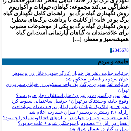
نگهداری برگ بو در خانه: گیاهی معطر که آشپزخانه‌تان را
عطرآگین می‌کند مجموعه: گیاهان،حیوانات و آکواریوم
روش نگهداری گیاه برگ بو راهنمای کامل نگهداری گیاه
برگ بو در خانه: از کاشت تا برداشت برگ‌های معطر!
روش نگهداری گیاه برگ بو یکی از موضوعات محبوب
برای علاقه‌مندان به گیاهان آپارتمانی است.این گیاه
همیشه‌سبز و معطر، […]
1
2
3
4
5
6
7
8
جامعه و مردم
جزئیات جنایت دلخراش خیابان کارگر جنوبی/ قاتل زن و شوهر
جوان به دو بار قصاص محکوم شد
جزئیات آتش‌سوزی مرگبار یک واحد مسکونی در خیابان سهروردی
تهران
آتش‌سوزی گسترده در تهران / هتل استقلال دچار حریق شد؟
وقوع حادثه وحشتناک در تهران / جرثقیل ساختمانی سقوط کرد
اعتراف هولناک یک شیاد / زنان را با این ترفند به دام می‌انداخت
زلزله ۴.۶ ریشتری بردسیر / میزان خسارت اعلام شد
کشف جسد سوخته زن جوان در بیابان‌های فشافویه/ ماجرا چه بود؟
انفجار در زابل / ۲ مصدوم با سوختگی شدید + علت چه بود؟
سیل مرگبار در شمال شرق هند