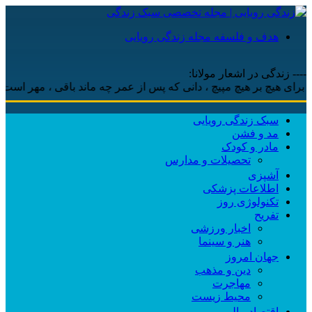
هدف و فلسفه مجله زندگی رویایی
---- زندگی در اشعار مولانا:
هیچ بر هیچ مپیچ ، دانی که پس از عمر چه ماند باقی ، مهر است و محبت 
سبک زندگی رویایی
مد و فشن
مادر و کودک
تحصیلات و مدارس
آشپزی
اطلاعات پزشکی
تکنولوژی روز
تفریح
اخبار ورزشی
هنر و سینما
جهان امروز
دین و مذهب
مهاجرت
محیط زیست
اقتصاد مالی