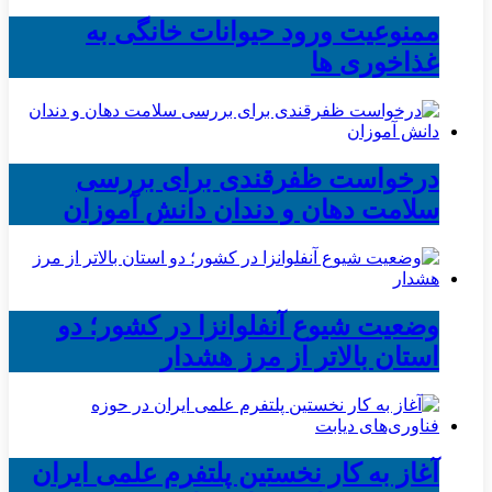
ممنوعیت ورود حیوانات خانگی به
غذاخوری ها
درخواست ظفرقندی برای بررسی
سلامت دهان و دندان دانش آموزان
وضعیت شیوع آنفلوانزا در کشور؛ دو
استان بالاتر از مرز هشدار
آغاز به کار نخستین پلتفرم علمی ایران