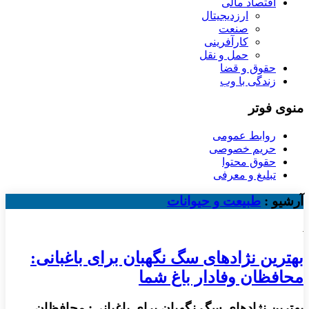
اقتصاد مالی
ارزدیجیتال
صنعت
کارآفرینی
حمل و نقل
حقوق و قضا
زندگی با وب
منوی فوتر
روابط عمومی
حریم خصوصی
حقوق محتوا
تبلیغ و معرفی
آرشیو :
طبیعت و حیوانات
بهترین نژادهای سگ نگهبان برای باغبانی:
محافظان وفادار باغ شما
بهترین نژادهای سگ نگهبان برای باغبانی: محافظان