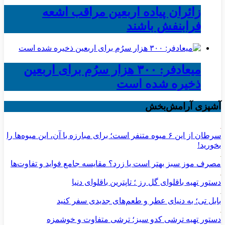
زائران پیاده اربعین مراقب اشعه
فرابنفش باشند
میعادفر: ۳۰۰ هزار سرُم برای اربعین
ذخیره شده است
آشپزی آرامش‌بخش
سرطان از این ۶ میوه متنفر است؛ برای مبارزه با آن، این میوه‌ها را
بخورید!
مصرف موز سبز بهتر است یا زرد؟ مقایسه جامع فواید و تفاوت‌ها
دستور تهیه باقلوای گل رز ؛ تاپترین باقلوای دنیا
بابل تی؛ به دنیای عطر و طعم‌های جدیدی سفر کنید
دستور تهیه ترشی کدو سبز؛ ترشی متفاوت و خوشمزه