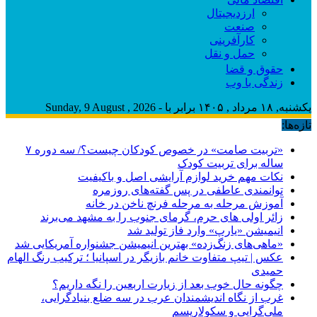
ارزدیجیتال
صنعت
کارآفرینی
حمل و نقل
حقوق و قضا
زندگی با وب
یکشنبه, ۱۸ مرداد , ۱۴۰۵ برابر با - Sunday, 9 August , 2026
تازه‌ها:
«تربیت صامت» در خصوص کودکان چیست؟/ سه دوره ۷
ساله برای تربیت کودک
نکات مهم خرید لوازم آرایشی اصل و باکیفیت
توانمندی عاطفی در پس گفته‌های روزمره
آموزش مرحله به مرحله فرنچ ناخن در خانه
زائر اولی های حرم، گرمای جنوب را به مشهد می‌برند
انیمیشن «یارپ» وارد فاز تولید شد
«ماهی‌های زنگ‌زده» بهترین انیمیشن جشنواره آمریکایی شد
عکس | تیپ متفاوت خانم بازیگر در اسپانیا ؛ ترکیب رنگ الهام
حمیدی
چگونه حال خوب بعد از زیارت اربعین را نگه داریم؟
غرب از نگاه اندیشمندان عرب در سه ضلع بنیادگرایی،
ملی‌گرایی و سکولاریسم