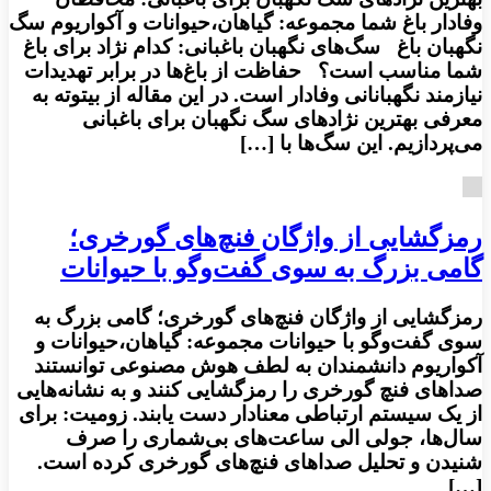
وفادار باغ شما مجموعه: گیاهان،حیوانات و آکواریوم سگ
نگهبان باغ سگ‌های نگهبان باغبانی: کدام نژاد برای باغ
شما مناسب است؟ حفاظت از باغ‌ها در برابر تهدیدات
نیازمند نگهبانانی وفادار است. در این مقاله از بیتوته به
معرفی بهترین نژادهای سگ نگهبان برای باغبانی
می‌پردازیم. این سگ‌ها با […]
رمزگشایی از واژگان فنچ‌های گورخری؛
گامی بزرگ به سوی گفت‌وگو با حیوانات
رمزگشایی از واژگان فنچ‌های گورخری؛ گامی بزرگ به
سوی گفت‌وگو با حیوانات مجموعه: گیاهان،حیوانات و
آکواریوم دانشمندان به لطف هوش مصنوعی توانستند
صداهای فنچ گورخری را رمزگشایی کنند و به نشانه‌هایی
از یک سیستم ارتباطی معنادار دست یابند. زومیت: برای
سال‌ها، جولی الی ساعت‌های بی‌شماری را صرف
شنیدن و تحلیل صداهای فنچ‌های گورخری کرده است.
[…]