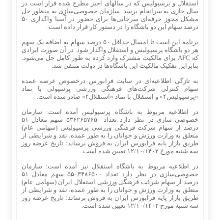
استقلال و پرسپولیس که در سالهای اخیر مطرح شده قرار است در
سال جاری به سرانجام برسد. سازمان خصوصی‌سازی به منظور حل
مشکل مجوز حرفه‌ای سرخابی‌ها برای حضور در آسیا واگذاری ۵۰
درصد سهام این دو باشگاه را در دستور کار قرار داده است.
برنامه این است تا امسال حداقل ۵۰ درصد سهام به اضافه یک سهم
هر دو باشگاه پرسپولیس و استقلال واگذار شود. در آن صورت ایرادی
که AFC برای مالکیت مشترک وارد کرده به طور کامل حل می‌شود.
بنابراین تفکیک مالکیت این باشگاه‌ها در دولت منتفی شد.
به تازگی اطلاعیه‌ای در سایت فرابورس درخصوص عرضه عمده
سهام کنترلی شرکت‌های فرهنگی ورزشی پرسپولی با نماد
«پرسپولیس۴» و استقلال با نماد «استقلال۴» صادر شده است.
در اطلاعیه مربوط به باشگاه پرسپولیس آمده است: سازمان
خصوصی سازی در نظر دارد تعداد ۵۳۶۲۶۵۷۶۵۰ سهم معادل ۵۱
درصد از سهام شرکت فرهنگی ورزشی پرسپولیس (سهامی عام)
متعلق به وزارت ورزش و جوانان را به طور عمده، نقد و شرایطی از
طریق بازار پایه فرابورس ایران به فروش برساند؛ تاریخ عرضه روز
سه شنبه مورخ ۱۲/۱۰/۱۴۰۲ تعیین شده است.
در اطلاعیه مربوط به باشگاه استقلال نیز آمده است: سازمان
خصوصی‌سازی در نظر دارد تعداد ۵۵۰۳۴۸۶۵۰۰ سهم معادل ۵۱
درصد از سهام شرکت فرهنگی ورزشی استقلال ایران (سهامی عام)
متعلق به وزارت ورزش و جوانان را به طور عمده، نقد و شرایطی از
طریق بازار پایه فرابورس ایران به فروش برساند؛ تاریخ عرضه روز
سه شنبه مورخ ۱۲/۱۰/۱۴۰۲ تعیین شده است.