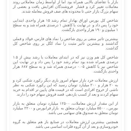
بازار با تقاضای بالایی همراه بود اما از اواسط زمان معاملاتی روند
معاملات تغییر کرد و فشار فروشندگان افزایش یافت و بعضی از
سهام بزرگ بازار حتی تا محدوده های صف فروش معامله شدند.
شاخص کل بورس اوراق بهادار تمام رشد ۱۵ هرار واحدی ابتدایی
خود را پس داد و در نهایت با کاهش ۱ درصدی همراه شد و به سطح
۱ میلیون و ۱۹۰ هزار واحدی بازگشت.
بیشترین تاثیر منفی بر روی شاخص را نماد های فارس، فولاد و فملی
گذاشتند و بیشترین تاثیر مثبت را نماد کگل بر روی شاخص کل
گذاشت.
شاخص کل هم‌ وزن نیز که در ابتدای معاملات با رشد بیش از ۱.۵
درصدی همراه شده بود تمام رشد خود را پس داد و در نهایت این
شاخص نیز با کاهش ۰.۰۵ درصدی همراه شد و به سطح ۶۸۷ هزار
واحدی بازگشت.
ارزش معاملات خرد بازار سهام امروز باری دیگر رکورد شکنی کرد و
به ۲۰ هزار و ۲۰۰ میلیارد تومان رسید که این رکورد شکنی به نظر
ناشی از خروج افرادی است که در قیمت های پایین تر اقدام به خرید
سهام کردند و بعد از کسب بازدهی قصد فروش سهام خود را دارند.
از این مقدار ارزش معاملات، ۱۲۵۰۰ میلیارد تومان متعلق به بازار
بورس ، ۵۵۰۰ میلیارد تومان متعلق به بازار فرابورس و ۲۲۰۰ میلیارد
تومان متعلق به صندوق های سهامی می باشد.
همچنین بیشترین ارزش معاملات در صنایع باز هم متعلق به گروه
خودروسازی و بعد از آن گروه فلزات اساسی می باشد.