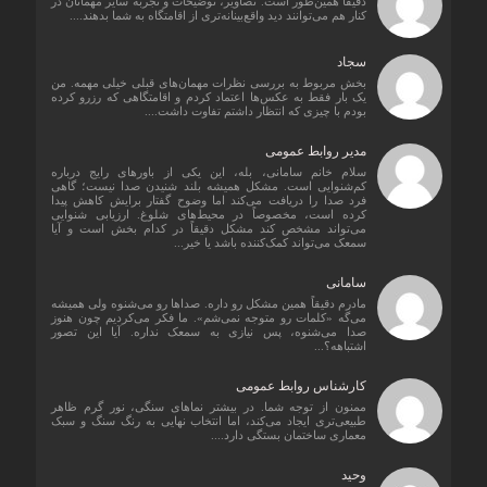
دقیقاً همین‌طور است. تصاویر، توضیحات و تجربه سایر مهمانان در
کنار هم می‌توانند دید واقع‌بینانه‌تری از اقامتگاه به شما بدهند....
سجاد
بخش مربوط به بررسی نظرات مهمان‌های قبلی خیلی مهمه. من
یک بار فقط به عکس‌ها اعتماد کردم و اقامتگاهی که رزرو کرده
بودم با چیزی که انتظار داشتم تفاوت داشت....
مدیر روابط عمومی
سلام خانم سامانی، بله، این یکی از باورهای رایج درباره
کم‌شنوایی است. مشکل همیشه بلند شنیدن صدا نیست؛ گاهی
فرد صدا را دریافت می‌کند اما وضوح گفتار برایش کاهش پیدا
کرده است، مخصوصاً در محیط‌های شلوغ. ارزیابی شنوایی
می‌تواند مشخص کند مشکل دقیقاً در کدام بخش است و آیا
سمعک می‌تواند کمک‌کننده باشد یا خیر...
سامانی
مادرم دقیقاً همین مشکل رو داره. صداها رو می‌شنوه ولی همیشه
می‌گه «کلمات رو متوجه نمی‌شم». ما فکر می‌کردیم چون هنوز
صدا می‌شنوه، پس نیازی به سمعک نداره. آیا این تصور
اشتباهه؟...
کارشناس روابط عمومی
ممنون از توجه شما. در بیشتر نماهای سنگی، نور گرم ظاهر
طبیعی‌تری ایجاد می‌کند، اما انتخاب نهایی به رنگ سنگ و سبک
معماری ساختمان بستگی دارد....
وحید