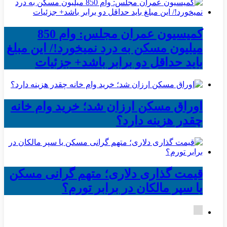
کمیسیون عمران مجلس: وام 850
میلیون مسکن به درد نمیخورد!/ این مبلغ
باید حداقل دو برابر باشد+ جزئیات
اوراق مسکن ارزان شد؛ خرید وام خانه
چقدر هزینه دارد؟
قیمت گذاری دلاری؛ متهم گرانی مسکن
یا سپر مالکان در برابر تورم؟