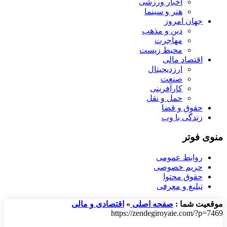
اخبار ورزشی
هنر و سینما
جهان امروز
دین و مذهب
مهاجرت
محیط زیست
اقتصاد مالی
ارزدیجیتال
صنعت
کارآفرینی
حمل و نقل
حقوق و قضا
زندگی با وب
منوی فوتر
روابط عمومی
حریم خصوصی
حقوق محتوا
تبلیغ و معرفی
موقعیت شما :
صفحه اصلی
»
اقتصادی و مالی
https://zendegiroyaie.com/?p=7469