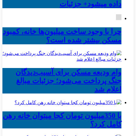
داده میشود+ جزئیات
چرا با وجود ساخت میلیون‌ها خانه، کمبود
مسکن بیشتر شده است؟
وام ودیعه مسکن برای آسیب‌دیدگان
جنگ پرداخت می‌شود؛ جزئیات مبالغ
اعلام شد
با 350میلیون تومان کجا میتوان خانه رهن
کامل کرد؟