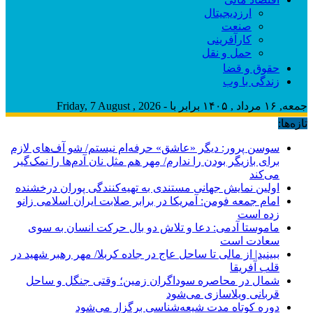
ارزدیجیتال
صنعت
کارآفرینی
حمل و نقل
حقوق و قضا
زندگی با وب
جمعه, ۱۶ مرداد , ۱۴۰۵ برابر با - Friday, 7 August , 2026
تازه‌ها:
سوسن پرور: دیگر «عاشق» حرفه‌ام نیستم/ شو آف‌های لازم
برای بازیگر بودن را ندارم/ مِهر هم مثل نان آدم‌ها را نمک‌گیر
می‌کند
اولین نمایش جهانی مستندی به تهیه‌کنندگی پوران درخشنده
امام جمعه فومن: آمریکا در برابر صلابت ایران اسلامی زانو
زده است
ماموستا آدمی: دعا و تلاش دو بال حرکت انسان به سوی
سعادت است
ببینید| از مالی تا ساحل عاج در جاده کربلا/ مهر رهبر شهید در
قلب آفریقا
شمال در محاصره سوداگران زمین؛ وقتی جنگل و ساحل
قربانی ویلاسازی می‌شود
دوره کوتاه مدت شیعه‌شناسی برگزار می‌شود