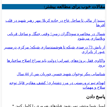
مقالات خوب برای مطالعه بیشتر:
ببینید| از مالی تا ساحل عاج در جاده کربلا/ مهر رهبر شهید در قلب
آفریقا
شمال در محاصره سوداگران زمین؛ وقتی جنگل و ساحل قربانی
ویلاسازی می‌شود
از پایش 73 درصدی شبکه تا هوشمندسازی شبکه؛ مرکزی درمسیر
عبور از ناترازی
واکاوی قفل پروژه‌های عمرانی| دولت باید سراغ اصلاح ساختارها
برود
شناسایی پیکر نوجوان شهید حسین حوریان پس از 44 سال
انهدام تیم تروریستی در مرز دشتیاری؛ کشف مقادیر قابل توجه
سلاح و مهمات
پاسخ دادن
ایمیل شما منتشر نمی شود. فیلدهای ضروری را کامل کنید.
*