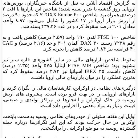
به گزارش اقتصاد آنلاین به نقل از باشگاه خبرنگاران، بورس‌های
اروپایی روز گذشته با ضرر بسته شدند؛ شاخص این بازار‌ها با افت ۲
درصدی همراه بود. شاخص STOXX Europe ۶۰۰ که حدود ۹۰ درصد
از ارزش بازار اروپا در ۱۷ کشور را شامل می‌شود، ۸.۹۷ واحد،
معادل ۲.۰۱ درصد سقوط کرد و در عدد ۴۳۷.۳۶ بسته شد.
شاخص FTSE ۱۰۰ لندن ۱۹۰ واحد (۲.۵۷ درصد) کاهش یافت و به
رقم ۷۲۳۸ رسید. DAX ۳۰ آلمان ۳۰۱ واحد (۲.۱۶ درصد) و CAC
۴۰ فرانسه نیز ۱.۸۴ درصد کاهش را تجربه کرد.
سقوط شاخص بازار‌های مالی در سایر کشور‌های قاره سبز نیز
مشهود بود؛ شاخص FTSE MIB ایتالیا ۵۷۵ واحد (۲.۳۵ درصد)
کاهش داشت. IBEX ۳۵ اسپانیا نیز ۳.۷۲ درصد سقوط کرد که
بدترین عملکرد را در میان بازار‌های مالی اروپا داشت.
درگیری‌های نظامی در اوکراین، کارشناسان مالی را نگران کرده و
بازار‌های اروپایی را در بهت فرو برده است. پیشرو‌ی های ارتش
روسیه در خاک اوکراین و انفجار‌ها در مراکز تولیدی و صنعتی،
قیمت و نیاز به مواد معدنی را افزایش داده است.
اوایل این هفته، ستونی از خودرو‌های نظامی روسیه به سمت پایتخت
اوکراین در حال حرکت بودند که این امر نگرانی‌ها درباره حمله
گسترده روسیه به مواضع اوکراینی را برانگیخت.