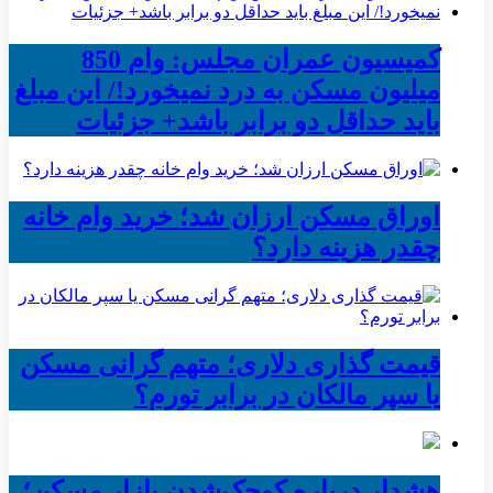
کمیسیون عمران مجلس: وام 850
میلیون مسکن به درد نمیخورد!/ این مبلغ
باید حداقل دو برابر باشد+ جزئیات
اوراق مسکن ارزان شد؛ خرید وام خانه
چقدر هزینه دارد؟
قیمت گذاری دلاری؛ متهم گرانی مسکن
یا سپر مالکان در برابر تورم؟
هشدار درباره کوچک‌شدن بازار مسکن؛