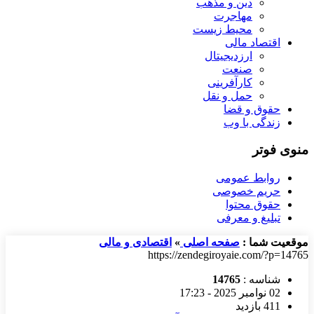
دین و مذهب
مهاجرت
محیط زیست
اقتصاد مالی
ارزدیجیتال
صنعت
کارآفرینی
حمل و نقل
حقوق و قضا
زندگی با وب
منوی فوتر
روابط عمومی
حریم خصوصی
حقوق محتوا
تبلیغ و معرفی
موقعیت شما :
صفحه اصلی
»
اقتصادی و مالی
https://zendegiroyaie.com/?p=14765
شناسه :
14765
02 نوامبر 2025 - 17:23
411 بازدید