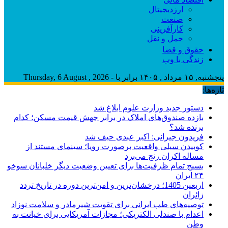
ارزدیجیتال
صنعت
کارآفرینی
حمل و نقل
حقوق و قضا
زندگی با وب
پنجشنبه, ۱۵ مرداد , ۱۴۰۵ برابر با - Thursday, 6 August , 2026
تازه‌ها:
دستور جدید وزارت علوم ابلاغ شد
بازده صندوق‌های املاک در برابر جهش قیمت مسکن؛ کدام
برنده شد؟
فریدون جیرانی: اکبر عبدی حیف شد
کوبیدن سیلی واقعیت برصورت رویا؛ سینمای مستند از
مساله اکران رنج می‌برد
بسیج تمام ظرفیت‌ها برای تعیین وضعیت دیگر خلبانان سوخو
۲۴ ایران
اربعین 1405؛ درخشان‌ترین و امن‌ترین دوره در تاریخ تردد
زائران
توصیه‌های طب ایرانی برای تقویت شیرمادر و سلامت نوزاد
اعدام با صندلی الکتریکی؛ مجازات آمریکایی برای خیانت به
وطن