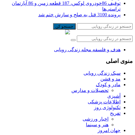
توقیف 86خودروی لوکس، 187 قطعه زمین و 86 آپارتمان
تراستی‌ها
پرونده 3100 قتل به صلح و سازش ختم شد
جستجو کن
هدف و فلسفه مجله زندگی رویایی
منوی اصلی
سبک زندگی رویایی
مد و فشن
مادر و کودک
تحصیلات و مدارس
آشپزی
اطلاعات پزشکی
تکنولوژی روز
تفریح
اخبار ورزشی
هنر و سینما
جهان امروز