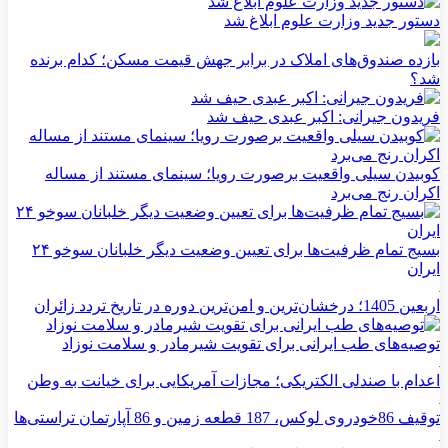
دستور جدید وزارت علوم ابلاغ شد
بازده صندوق‌های املاک در برابر جهش قیمت مسکن؛ کدام برنده
شد؟
فریدون جیرانی: اکبر عبدی حیف شد
کوبیدن سیلی واقعیت برصورت رویا؛ سینمای مستند از مساله
اکران رنج می‌برد
بسیج تمام ظرفیت‌ها برای تعیین وضعیت دیگر خلبانان سوخو ۲۴
ایران
اربعین 1405؛ درخشان‌ترین و امن‌ترین دوره در تاریخ تردد زائران
توصیه‌های طب ایرانی برای تقویت شیرمادر و سلامت نوزاد
اعدام با صندلی الکتریکی؛ مجازات آمریکایی برای خیانت به وطن
توقیف 86خودروی لوکس، 187 قطعه زمین و 86 آپارتمان تراستی‌ها