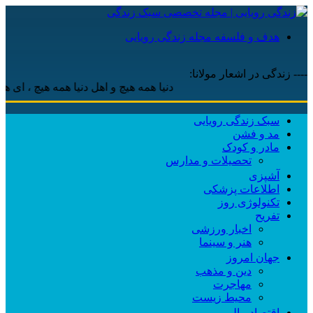
هدف و فلسفه مجله زندگی رویایی
---- زندگی در اشعار مولانا:
دنیا همه هیچ و اهل دنیا همه هیچ ، ‌ای هیچ برا
سبک زندگی رویایی
مد و فشن
مادر و کودک
تحصیلات و مدارس
آشپزی
اطلاعات پزشکی
تکنولوژی روز
تفریح
اخبار ورزشی
هنر و سینما
جهان امروز
دین و مذهب
مهاجرت
محیط زیست
اقتصاد مالی