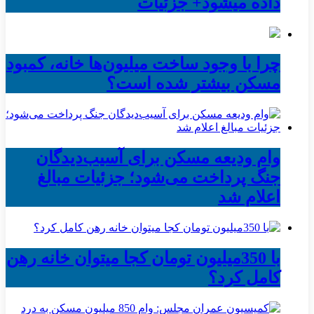
داده میشود+ جزئیات
چرا با وجود ساخت میلیون‌ها خانه، کمبود
مسکن بیشتر شده است؟
وام ودیعه مسکن برای آسیب‌دیدگان
جنگ پرداخت می‌شود؛ جزئیات مبالغ
اعلام شد
با 350میلیون تومان کجا میتوان خانه رهن
کامل کرد؟