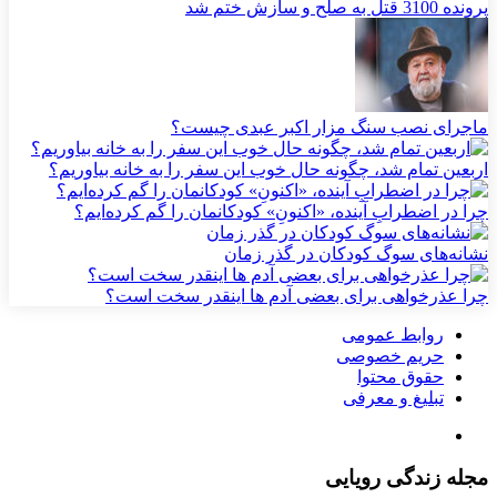
پرونده 3100 قتل به صلح و سازش ختم شد
ماجرای نصب سنگ مزار اکبر عبدی چیست؟
اربعین تمام شد، چگونه حال خوب این سفر را به خانه بیاوریم؟
چرا در اضطرابِ آینده، «اکنونِ» کودکانمان را گم کرده‌ایم؟
نشانه‌های سوگ کودکان در گذر زمان
چرا عذرخواهی برای بعضی آدم ها اینقدر سخت است؟
روابط عمومی
حریم خصوصی
حقوق محتوا
تبلیغ و معرفی
مجله زندگی رویایی