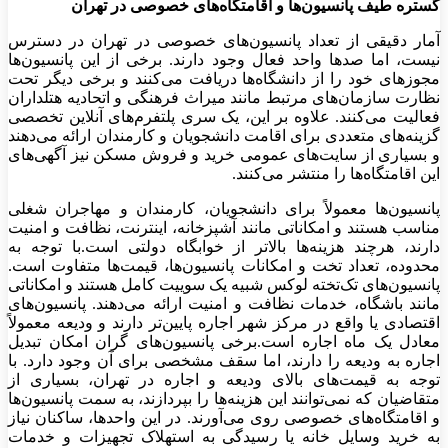
گستره طیف پانسیون‌ها و اقامتگاه‌های خصوصی در تهران
آمار دقیقی از تعداد پانسیون‌های خصوصی در تهران در دسترس
نیست، اما صدها واحد فعال وجود دارند. برخی از این پانسیون‌ها
مجوزهای خود را از دانشگاه‌ها دریافت می‌کنند و برخی دیگر تحت
نظارت سازمان‌های مرتبط مانند میراث فرهنگی و اتحادیه هتلداران
فعالیت می‌کنند. علاوه بر این، یک سری پلتفرم‌های آنلاین تخصصی
گزینه‌های متعددی برای اقامت دانشجویان و کارمندان ارائه می‌دهند
و بسیاری از سایت‌های عمومی خرید و فروش مسکن نیز آگهی‌های
این اقامتگاه‌ها را منتشر می‌کنند.
پانسیون‌ها معمولاً برای دانشجویان، کارمندان و مهاجران شغلی
مناسب هستند و امکاناتی مانند آشپزخانه، اینترنت، نظافت و امنیت
دارند، هرچند هزینه‌ها بالاتر از خوابگاه دولتی است.با توجه به
محدوده، تعداد تخت و امکانات پانسیون‌ها، قیمت‌ها متفاوت است.
پانسیون‌های تک‌تخته لوکس شبیه یک سوییت کامل هستند و امکاناتی
مانند باشگاه، خدمات نظافت و امنیت ارائه می‌دهند. پانسیون‌های
اقتصادی یا واقع در مرکز شهر اجاره پایین‌تر دارند و ودیعه معمولاً
معادل یک ماه اجاره است.برخی پانسیون‌های گران امکان تبدیل
اجاره به ودیعه را دارند، اما سقف مشخصی برای آن وجود دارد. با
توجه به قیمت‌های بالای ودیعه و اجاره در تهران، بسیاری از
متقاضیان که نمی‌توانند این هزینه‌ها را بپردازند، به سمت پانسیون‌ها
و اقامتگاه‌های خصوصی روی می‌آورند. در این واحدها، ساکنان نیاز
به خرید وسایل خانه یا رسیدگی به استهلاک تجهیزات و خدمات