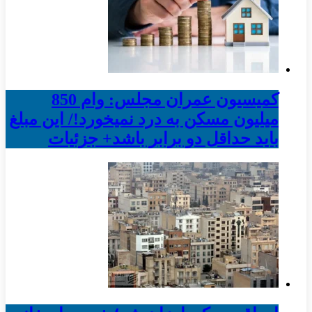
کمیسیون عمران مجلس: وام 850
میلیون مسکن به درد نمیخورد!/ این مبلغ
باید حداقل دو برابر باشد+ جزئیات