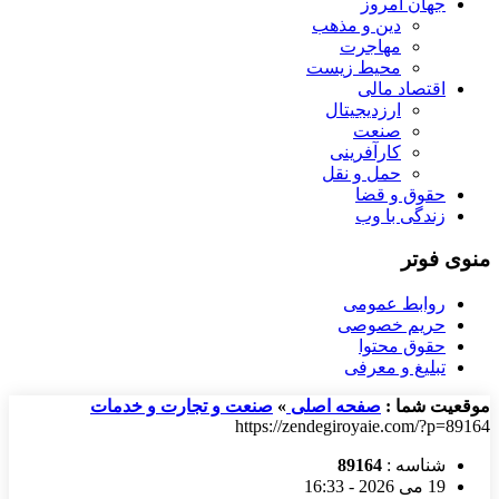
جهان امروز
دین و مذهب
مهاجرت
محیط زیست
اقتصاد مالی
ارزدیجیتال
صنعت
کارآفرینی
حمل و نقل
حقوق و قضا
زندگی با وب
منوی فوتر
روابط عمومی
حریم خصوصی
حقوق محتوا
تبلیغ و معرفی
موقعیت شما :
صفحه اصلی
»
صنعت و تجارت و خدمات
https://zendegiroyaie.com/?p=89164
شناسه :
89164
19 می 2026 - 16:33