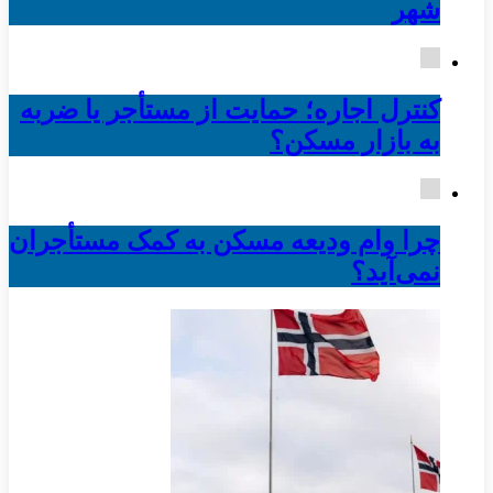
شهر
کنترل اجاره؛ حمایت از مستأجر یا ضربه
به بازار مسکن؟
چرا وام ودیعه مسکن به کمک مستأجران
نمی‌آید؟