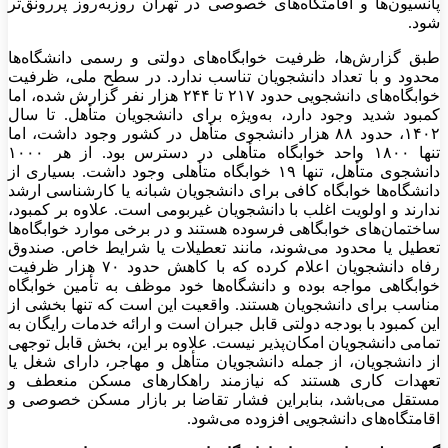
پانسیون‌ها و اقامتگاه‌های خصوصی در تهران روزبه‌روز پررونق‌تر
شود.
طبق گزارش‌ها، ظرفیت خوابگاه‌های دولتی و رسمی دانشگاه‌ها
محدود و با تعداد دانشجویان تناسب ندارد. در سطح ملی، ظرفیت
خوابگاه‌های دانشجویی حدود ۲۱۷ تا ۲۴۴ هزار نفر گزارش شده، اما
کمبود شدید وجود دارد، به‌ویژه برای دانشجویان متأهل. تا سال
۱۴۰۲، حدود ۸۸ هزار دانشجوی متأهل در کشور وجود داشت، اما
تنها ۱۸۰۰ واحد خوابگاه متأهلی در دسترس بود. از هر ۱۰۰۰
دانشجوی متأهل، تنها ۱۹ خوابگاه متأهلی وجود داشت. بسیاری از
دانشگاه‌ها خوابگاه کافی برای دانشجویان شبانه یا کارشناسی ارشد
ندارند و اولویت اغلب با دانشجویان غیربومی است. علاوه بر کمبود،
ساختمان‌های خوابگاهی فرسوده هستند و در برخی موارد خوابگاه‌ها
تعطیل یا محدود می‌شوند، مانند تعطیلات یا شرایط خاص. صندوق
رفاه دانشجویان اعلام کرده که با کاهش حدود ۷۰ هزار ظرفیت
خوابگاهی مواجه بوده و دانشگاه‌ها خود موظف به تأمین خوابگاه
مناسب برای دانشجویان هستند. واقعیت این است که تنها بخشی از
این کمبود با بودجه دولتی قابل جبران است و ارائه خدمات رایگان به
تمامی دانشجویان امکان‌پذیر نیست. علاوه بر این، بخش قابل توجهی
از دانشجویان، از جمله دانشجویان متأهل و مهاجر، دارای شغل یا
تعهدات کاری هستند که نیازمند راهکارهای مسکن منعطف و
مستقل می‌باشد، بنابراین فشار تقاضا بر بازار مسکن خصوصی و
اقامتگاه‌های دانشجویی افزوده می‌شود.