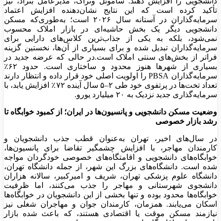
دانشجویی را افزایش دهند. ساموئل وتراک، مدیرعامل بنراد، نیز
تأکید کرده است که این نتایج نشان‌دهنده افزایش اعتماد
سرمایه‌گذاران در آستانه سال ۲۰۲۶ است؛ به‌طوری‌که مسکن
دانشجویی دیگر یک بخش حاشیه‌ای در بازار املاک محسوب
نمی‌شود، بلکه به یکی از جذاب‌ترین کلاس‌های دارایی برای
سرمایه‌گذاران تبدیل شده و برای بسیاری از آن‌ها، نخستین گزینه
فراتر از بخش‌های سنتی املاک است.در حالی که عرضه جدید در
بسیاری از شهرها هنوز محدود و ساختاری است. حدود ۶۲٪
سرمایه‌گذاران PBSA را اولویت اصلی خود قرار داده و انتظار دارند
تعداد تخت‌ها در پرتفوی خود طی ۲–۵ سال آینده ۷۲٪ افزایش یابد، با
سرمایه‌گذاری جدید نزدیک به ۲۰ میلیارد یورو.
وضعیت مسکن دانشجویی و پانسیون‌ها در ایران؛ از کمبود خوابگاه تا
رشد بازار خصوصی
در سال‌های اخیر، تهران به‌عنوان قطب جذب دانشجویان و
کارمندان مهاجر، با افزایش چشمگیر تقاضا برای پانسیون‌ها،
خوابگاه‌های دانشجویی و اقامتگاه‌های خصوصی خودگردان مواجه
شده است. دانشگاه‌های بزرگ این شهر، از جمله دانشگاه تهران،
دانشگاه علوم پزشکی تهران، شریف و امیرکبیر، سالانه هزاران
دانشجوی شهرستانی و مهاجر را جذب می‌کنند، اما ظرفیت
خوابگاه‌ها محدود بوده و تنها بخشی از این دانشجویان در خوابگاه‌ها
اسکان می‌یابند. همزمان، کارمندان جوان و مهاجران شغلی نیز
نیازمند مسکن موقت یا اقتصادی هستند، که باعث شده بازار