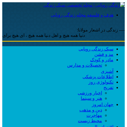
هدف و فلسفه مجله زندگی رویایی
---- زندگی در اشعار مولانا:
دنیا همه هیچ و اهل دنیا همه هیچ ، ‌ای هیچ برای هیچ بر هی
سبک زندگی رویایی
مد و فشن
مادر و کودک
تحصیلات و مدارس
آشپزی
اطلاعات پزشکی
تکنولوژی روز
تفریح
اخبار ورزشی
هنر و سینما
جهان امروز
دین و مذهب
مهاجرت
محیط زیست
اقتصاد مالی