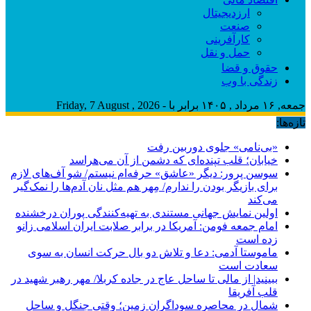
ارزدیجیتال
صنعت
کارآفرینی
حمل و نقل
حقوق و قضا
زندگی با وب
جمعه, ۱۶ مرداد , ۱۴۰۵ برابر با - Friday, 7 August , 2026
تازه‌ها:
«بی‌نامی» جلوی دوربین رفت
خیابان؛ قلب تپنده‌ای که دشمن از آن می‌هراسد
سوسن پرور: دیگر «عاشق» حرفه‌ام نیستم/ شو آف‌های لازم
برای بازیگر بودن را ندارم/ مِهر هم مثل نان آدم‌ها را نمک‌گیر
می‌کند
اولین نمایش جهانی مستندی به تهیه‌کنندگی پوران درخشنده
امام جمعه فومن: آمریکا در برابر صلابت ایران اسلامی زانو
زده است
ماموستا آدمی: دعا و تلاش دو بال حرکت انسان به سوی
سعادت است
ببینید| از مالی تا ساحل عاج در جاده کربلا/ مهر رهبر شهید در
قلب آفریقا
شمال در محاصره سوداگران زمین؛ وقتی جنگل و ساحل