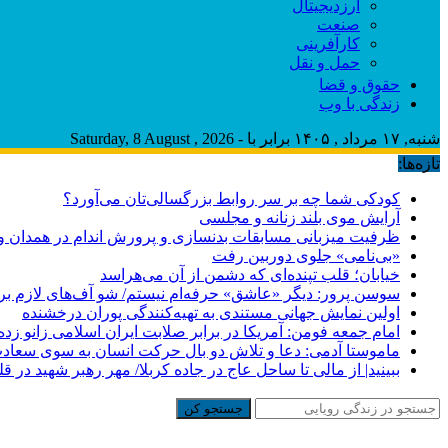
ارزدیجیتال
صنعت
کارآفرینی
حمل و نقل
حقوق و قضا
زندگی با وب
شنبه, ۱۷ مرداد , ۱۴۰۵ برابر با - Saturday, 8 August , 2026
تازه‌ها:
کودکی شما چه بر سر روابط بزرگسالی‌تان می‌آورد؟
آرایش موی بلند زنانه و مجلسی
ظرفیت میزبانی مسابقات بدنسازی و پرورش اندام در همدان وج
«بی‌نامی» جلوی دوربین رفت
خیابان؛ قلب تپنده‌ای که دشمن از آن می‌هراسد
سوسن پرور: دیگر «عاشق» حرفه‌ام نیستم/ شو آف‌های لازم برای ب
اولین نمایش جهانی مستندی به تهیه‌کنندگی پوران درخشنده
امام جمعه فومن: آمریکا در برابر صلابت ایران اسلامی زانو زد
ماموستا آدمی: دعا و تلاش دو بال حرکت انسان به سوی سعا
ببینید| از مالی تا ساحل عاج در جاده کربلا/ مهر رهبر شهید در قل
جستجو کن