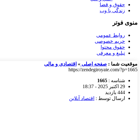
حقوق و قضا
زندگی با وب
منوی فوتر
روابط عمومی
حریم خصوصی
حقوق محتوا
تبلیغ و معرفی
موقعیت شما :
صفحه اصلی
»
اقتصادی و مالی
https://zendegiroyaie.com/?p=1665
شناسه :
1665
29 اکتبر 2025 - 18:37
444 بازدید
ارسال توسط :
اقتصاد آنلاین