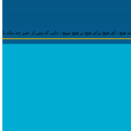
 ‌ای هیچ برای هیچ بر هیچ مپیچ ، دانی که پس از عمر چه ماند باقی ، م