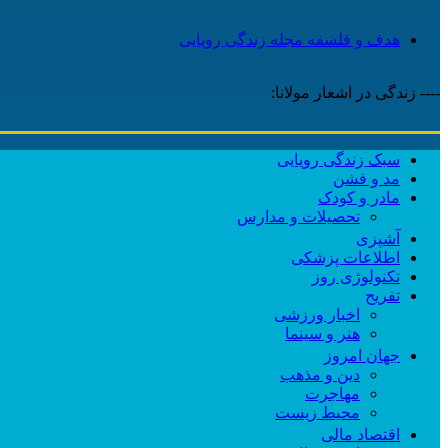
هدف و فلسفه مجله زندگی رویایی
---- زندگی در اشعار مولانا:
سبک زندگی رویایی
مد و فشن
مادر و کودک
تحصیلات و مدارس
آشپزی
اطلاعات پزشکی
تکنولوژی روز
تفریح
اخبار ورزشی
هنر و سینما
جهان امروز
دین و مذهب
مهاجرت
محیط زیست
اقتصاد مالی