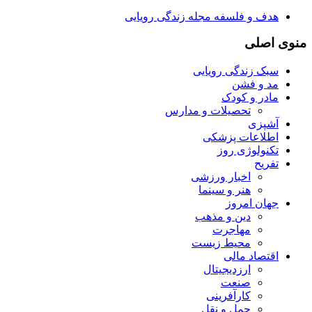
هدف و فلسفه مجله زندگی رویایی
منوی اصلی
سبک زندگی رویایی
مد و فشن
مادر و کودک
تحصیلات و مدارس
آشپزی
اطلاعات پزشکی
تکنولوژی روز
تفریح
اخبار ورزشی
هنر و سینما
جهان امروز
دین و مذهب
مهاجرت
محیط زیست
اقتصاد مالی
ارزدیجیتال
صنعت
کارآفرینی
حمل و نقل