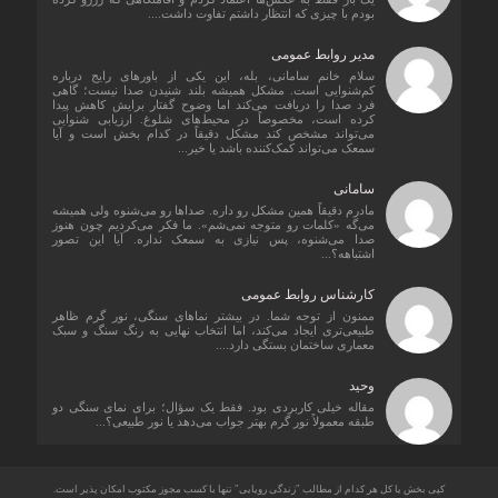
بودم با چیزی که انتظار داشتم تفاوت داشت....
مدیر روابط عمومی
سلام خانم سامانی، بله، این یکی از باورهای رایج درباره
کم‌شنوایی است. مشکل همیشه بلند شنیدن صدا نیست؛ گاهی
فرد صدا را دریافت می‌کند اما وضوح گفتار برایش کاهش پیدا
کرده است، مخصوصاً در محیط‌های شلوغ. ارزیابی شنوایی
می‌تواند مشخص کند مشکل دقیقاً در کدام بخش است و آیا
سمعک می‌تواند کمک‌کننده باشد یا خیر...
سامانی
مادرم دقیقاً همین مشکل رو داره. صداها رو می‌شنوه ولی همیشه
می‌گه «کلمات رو متوجه نمی‌شم». ما فکر می‌کردیم چون هنوز
صدا می‌شنوه، پس نیازی به سمعک نداره. آیا این تصور
اشتباهه؟...
کارشناس روابط عمومی
ممنون از توجه شما. در بیشتر نماهای سنگی، نور گرم ظاهر
طبیعی‌تری ایجاد می‌کند، اما انتخاب نهایی به رنگ سنگ و سبک
معماری ساختمان بستگی دارد....
وحید
مقاله خیلی کاربردی بود. فقط یک سؤال؛ برای نمای سنگی دو
طبقه معمولاً نور گرم بهتر جواب می‌دهد یا نور طبیعی؟...
کپی بخش یا کل هر کدام از مطالب "زندگی رویایی" تنها با کسب مجوز مکتوب امکان پذیر است.