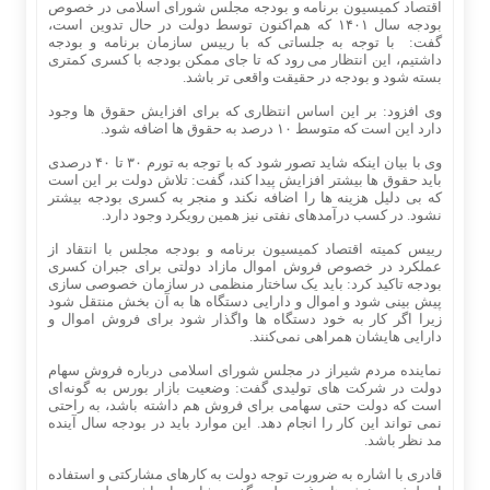
اقتصاد کمیسیون برنامه و بودجه مجلس شورای اسلامی در خصوص
بودجه سال ۱۴۰۱ که هم‌اکنون توسط دولت در حال تدوین است،
گفت: با توجه به جلساتی که با رییس سازمان برنامه و بودجه
داشتیم، این انتظار می رود که تا جای ممکن بودجه با کسری کمتری
بسته شود و بودجه در حقیقت واقعی تر باشد.
وی افزود: بر این اساس انتظاری که برای افزایش حقوق ها وجود
دارد این است که متوسط ۱۰ درصد به حقوق ها اضافه شود.
وی با بیان اینکه شاید تصور شود که با توجه به تورم ۳۰ تا ۴۰ درصدی
باید حقوق ها بیشتر افزایش پیدا کند، گفت: تلاش دولت بر این است
که بی دلیل هزینه ها را اضافه نکند و منجر به کسری بودجه بیشتر
نشود. در کسب درآمدهای نفتی نیز همین رویکرد وجود دارد.
رییس کمیته اقتصاد کمیسیون برنامه و بودجه مجلس با انتقاد از
عملکرد در خصوص فروش اموال مازاد دولتی برای جبران کسری
بودجه تاکید کرد: باید یک ساختار منظمی در سازمان خصوصی سازی
پیش بینی شود و اموال و دارایی دستگاه ها به آن بخش منتقل شود
زیرا اگر کار به خود دستگاه ها واگذار شود برای فروش اموال و
دارایی هایشان همراهی نمی‌کنند.
نماینده مردم شیراز در مجلس شورای اسلامی درباره فروش سهام
دولت در شرکت های تولیدی گفت: وضعیت بازار بورس به گونه‌ای
است که دولت حتی سهامی برای فروش هم داشته باشد، به راحتی
نمی تواند این کار را انجام دهد. این موارد باید در بودجه سال آینده
مد نظر باشد.
قادری با اشاره به ضرورت توجه دولت به کارهای مشارکتی و استفاده