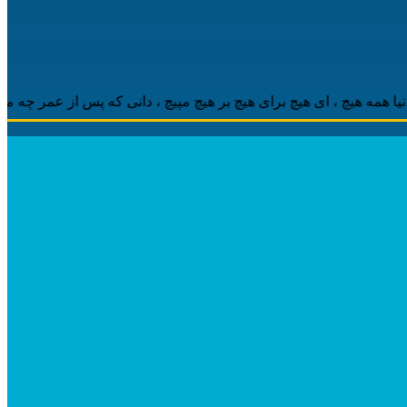
هیچ ، ‌ای هیچ برای هیچ بر هیچ مپیچ ، دانی که پس از عمر چه ماند باقی