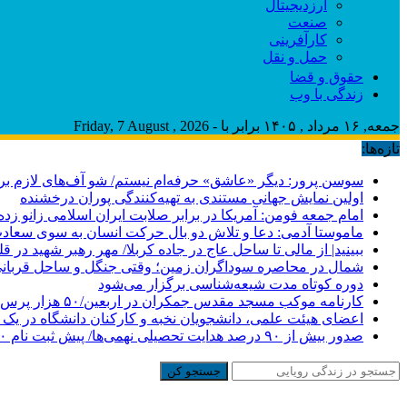
ارزدیجیتال
صنعت
کارآفرینی
حمل و نقل
حقوق و قضا
زندگی با وب
جمعه, ۱۶ مرداد , ۱۴۰۵ برابر با - Friday, 7 August , 2026
تازه‌ها:
سوسن پرور: دیگر «عاشق» حرفه‌ام نیستم/ شو آف‌های لازم برای ب
اولین نمایش جهانی مستندی به تهیه‌کنندگی پوران درخشنده
امام جمعه فومن: آمریکا در برابر صلابت ایران اسلامی زانو زد
ماموستا آدمی: دعا و تلاش دو بال حرکت انسان به سوی سعا
ببینید| از مالی تا ساحل عاج در جاده کربلا/ مهر رهبر شهید در قل
شمال در محاصره سوداگران زمین؛ وقتی جنگل و ساحل قربانی
دوره کوتاه مدت شیعه‌شناسی برگزار می‌شود
کارنامه موکب مسجد مقدس جمکران در اربعین/۵۰ هزار پرس غذای روزانه
اعضای هیئت علمی، دانشجویان نخبه و کارکنان دانشگاه در یک ش
صدور بیش از ۹۰ درصد هدایت تحصیلی نهمی‌ها/ پیش ثبت نام ۷۰ درصد دانش‌آموزان متوسطه اول
جستجو کن