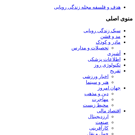
هدف و فلسفه مجله زندگی رویایی
منوی اصلی
سبک زندگی رویایی
مد و فشن
مادر و کودک
تحصیلات و مدارس
آشپزی
اطلاعات پزشکی
تکنولوژی روز
تفریح
اخبار ورزشی
هنر و سینما
جهان امروز
دین و مذهب
مهاجرت
محیط زیست
اقتصاد مالی
ارزدیجیتال
صنعت
کارآفرینی
حمل و نقل