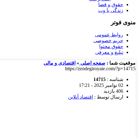
حقوق و قضا
زندگی با وب
منوی فوتر
روابط عمومی
حریم خصوصی
حقوق محتوا
تبلیغ و معرفی
موقعیت شما :
صفحه اصلی
»
اقتصادی و مالی
https://zendegiroyaie.com/?p=14715
شناسه :
14715
02 نوامبر 2025 - 17:21
406 بازدید
ارسال توسط :
اقتصاد آنلاین