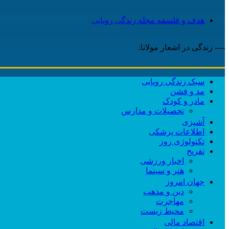
هدف و فلسفه مجله زندگی رویایی
---- زندگی در اشعار مولانا:
سبک زندگی رویایی
مد و فشن
مادر و کودک
تحصیلات و مدارس
آشپزی
اطلاعات پزشکی
تکنولوژی روز
تفریح
اخبار ورزشی
هنر و سینما
جهان امروز
دین و مذهب
مهاجرت
محیط زیست
اقتصاد مالی