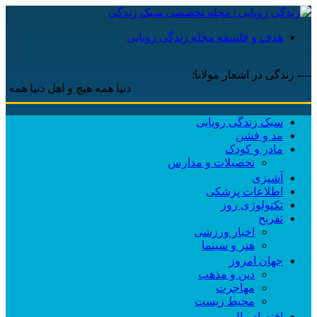
هدف و فلسفه مجله زندگی رویایی
---- زندگی در اشعار مولانا:
دنیا همه هیچ و اهل دنیا همه هیچ ، ‌
سبک زندگی رویایی
مد و فشن
مادر و کودک
تحصیلات و مدارس
آشپزی
اطلاعات پزشکی
تکنولوژی روز
تفریح
اخبار ورزشی
هنر و سینما
جهان امروز
دین و مذهب
مهاجرت
محیط زیست
اقتصاد مالی