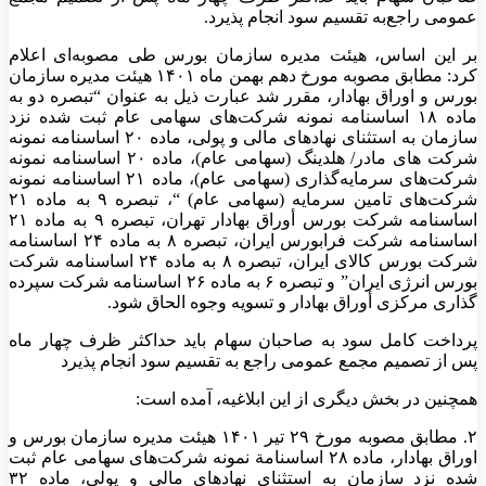
عمومی راجع‌به تقسیم سود انجام پذیرد.
بر این اساس، هیئت مدیره سازمان بورس طی مصوبه‌ای اعلام
کرد: مطابق مصوبه مورخ دهم بهمن ماه ۱۴۰۱ هیئت مدیره سازمان
بورس و اوراق بهادار، مقرر شد عبارت ذیل به عنوان “تبصره دو به
ماده ۱۸ اساسنامه نمونه شرکت‌های سهامی عام ثبت شده نزد
سازمان به استثنای نهادهای مالی و پولی، ماده ۲۰ اساسنامه نمونه
شرکت های مادر/ هلدینگ (سهامی عام)، ماده ۲۰ اساسنامه نمونه
شرکت‌های سرمایه‌گذاری (سهامی عام)، ماده ۲۱ اساسنامه نمونه
شرکت‌های تامین سرمایه (سهامی عام) “، تبصره ۹ به ماده ۲۱
اساسنامه شرکت بورس أوراق بهادار تهران، تبصره ۹ به ماده ۲۱
اساسنامه شرکت فرابورس ایران، تبصره ۸ به ماده ۲۴ اساسنامه
شرکت بورس کالای ایران، تبصره ۸ به ماده ۲۴ اساسنامه شرکت
بورس انرژی ایران” و تبصره ۶ به ماده ۲۶ اساسنامه شرکت سپرده
گذاری مرکزی أوراق بهادار و تسویه وجوه الحاق شود.
پرداخت کامل سود به صاحبان سهام باید حداکثر ظرف چهار ماه
پس از تصمیم مجمع عمومی راجع به تقسیم سود انجام پذیرد
همچنین در بخش دیگری از این ابلاغیه، آمده است:
۲. مطابق مصوبه مورخ ۲۹ تیر ۱۴۰۱ هیئت مدیره سازمان بورس و
اوراق بهادار، ماده ۲۸ اساسنامة نمونه شرکت‌های سهامی عام ثبت
شده نزد سازمان به استثنای نهادهای مالی و پولی، ماده ۳۲