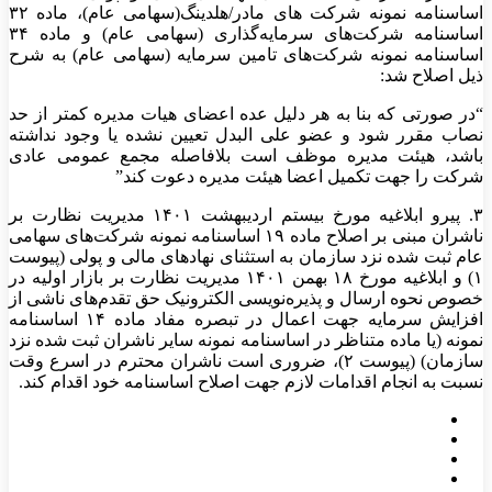
اساسنامه نمونه شرکت های مادر/هلدینگ(سهامی عام)، ماده ۳۲
اساسنامه شرکت‌های سرمایه‌گذاری (سهامی عام) و ماده ۳۴
اساسنامه نمونه شرکت‌های تامین سرمایه (سهامی عام) به شرح
ذیل اصلاح شد:
“در صورتی که بنا به هر دلیل عده اعضای هیات مدیره کمتر از حد
نصاب مقرر شود و عضو علی البدل تعیین نشده یا وجود نداشته
باشد، هیئت مدیره موظف است بلافاصله مجمع عمومی عادی
شرکت را جهت تکمیل اعضا هیئت مدیره دعوت کند”
۳. پیرو ابلاغیه مورخ بیستم اردیبهشت ۱۴۰۱ مدیریت نظارت بر
ناشران مبنی بر اصلاح ماده ۱۹ اساسنامه نمونه شرکت‌های سهامی
عام ثبت شده نزد سازمان به استثنای نهادهای مالی و پولی (پیوست
۱) و ابلاغیه مورخ ۱۸ بهمن ۱۴۰۱ مدیریت نظارت بر بازار اولیه در
خصوص نحوه ارسال و پذیره‌نویسی الکترونیک حق تقدم‌های ناشی از
افزایش سرمایه جهت اعمال در تبصره مفاد ماده ۱۴ اساسنامه
نمونه (یا ماده متناظر در اساسنامه نمونه سایر ناشران ثبت شده نزد
سازمان) (پیوست ۲)، ضروری است ناشران محترم در اسرع وقت
نسبت به انجام اقدامات لازم جهت اصلاح اساسنامه خود اقدام کند.