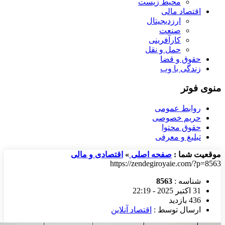
محیط زیست
اقتصاد مالی
ارزدیجیتال
صنعت
کارآفرینی
حمل و نقل
حقوق و قضا
زندگی با وب
منوی فوتر
روابط عمومی
حریم خصوصی
حقوق محتوا
تبلیغ و معرفی
موقعیت شما :
صفحه اصلی
»
اقتصادی و مالی
https://zendegiroyaie.com/?p=8563
شناسه :
8563
31 اکتبر 2025 - 22:19
436 بازدید
ارسال توسط :
اقتصاد آنلاین