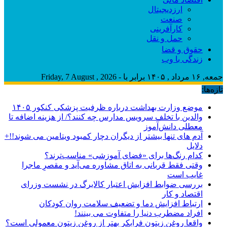
ارزدیجیتال
صنعت
کارآفرینی
حمل و نقل
حقوق و قضا
زندگی با وب
جمعه, ۱۶ مرداد , ۱۴۰۵ برابر با - Friday, 7 August , 2026
تازه‌ها:
موضع وزارت بهداشت درباره ظرفیت پزشکی کنکور ۱۴۰۵
والدین با تخلف سرویس مدارس چه کنند؟/ از هزینه اضافه تا
معطلی دانش‌آموز
آدم های تنها بیشتر از دیگران دچار کمبود ویتامین می شوند!!+
دلایل
کدام رنگ‌ها برای «فضای آموزشی» مناسب‌ترند؟
وقتی فقط قربانی به اتاق مشاوره می‌آید و مقصرِ ماجرا
غایب است
بررسی ضوابط افزایش اعتبار کالابرگ در نشست وزرای
اقتصاد و کار
ارتباط افزایش دما و تضعیف سلامت روان کودکان
افراد مضطرب دنیا را متفاوت می بینند!
واقعا روغن زیتون فرابکر بهتر از روغن زیتون معمولی است؟