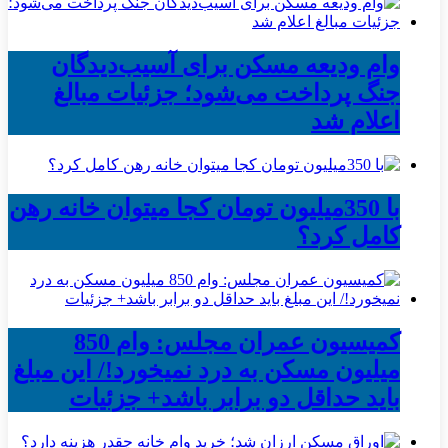
وام ودیعه مسکن برای آسیب‌دیدگان
جنگ پرداخت می‌شود؛ جزئیات مبالغ
اعلام شد
با 350میلیون تومان کجا میتوان خانه رهن
کامل کرد؟
کمیسیون عمران مجلس: وام 850
میلیون مسکن به درد نمیخورد!/ این مبلغ
باید حداقل دو برابر باشد+ جزئیات