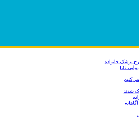
رح پزشک خانواده
بی LG
می‌کنیم
رک شدند
ده
گاهانه
ی