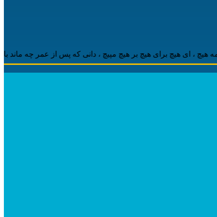
 ‌ای هیچ برای هیچ بر هیچ مپیچ ، دانی که پس از عمر چه ماند باقی ، م