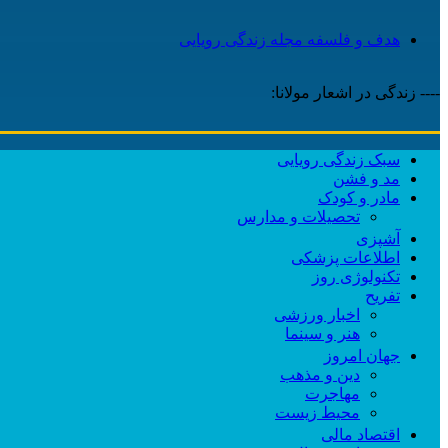
هدف و فلسفه مجله زندگی رویایی
---- زندگی در اشعار مولانا:
سبک زندگی رویایی
مد و فشن
مادر و کودک
تحصیلات و مدارس
آشپزی
اطلاعات پزشکی
تکنولوژی روز
تفریح
اخبار ورزشی
هنر و سینما
جهان امروز
دین و مذهب
مهاجرت
محیط زیست
اقتصاد مالی