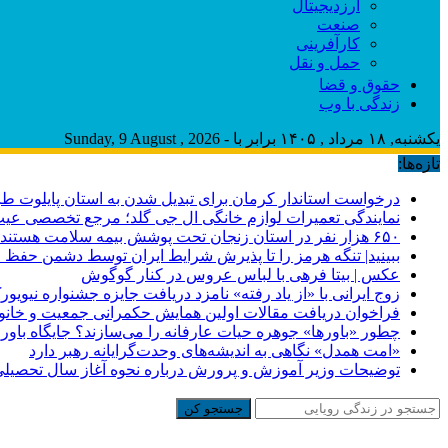
ارزدیجیتال
صنعت
کارآفرینی
حمل و نقل
حقوق و قضا
زندگی با وب
یکشنبه, ۱۸ مرداد , ۱۴۰۵ برابر با - Sunday, 9 August , 2026
تازه‌ها:
درخواست استاندار کرمان برای تبدیل شدن به استان پایلوت ط
نمایندگی تعمیرات لوازم خانگی ال جی گلد؛ مرجع تخصصی عیب‌یا
۶۵۰ هزار نفر در استان زنجان تحت پوشش بیمه سلامت هستند
ببینید| تنگه هرمز را تا پذیرش شرایط ایران توسط دشمن حفظ 
عکس | بیتا فرهی با لباس عروس در کنار گوگوش
زوج ایرانی با «از یاد رفته» نامزد دریافت جایزه جشنواره نیویو
فراخوان دریافت مقالات اولین همایش حکمرانی جمعیت و خانوا
چطور «باورها» جوهره حیات عارفانه را می‌سازند؟ جایگاه باور آ
«امت همدل» نگاهی به اندیشه‌های وحدت‌گرایانه رهبر دارد
توضیحات وزیر آموزش و پرورش درباره نحوه آغاز سال تحصیل
جستجو کن