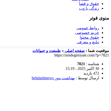
حقوق و قضا
زندگی با وب
منوی فوتر
روابط عمومی
حریم خصوصی
حقوق محتوا
تبلیغ و معرفی
موقعیت شما :
صفحه اصلی
»
طبیعت و حیوانات
https://zendegiroyaie.com/?p=7821
شناسه :
7821
30 اکتبر 2025 - 15:19
472 بازدید
ارسال توسط :
بهداشت نیوز behdashtnews