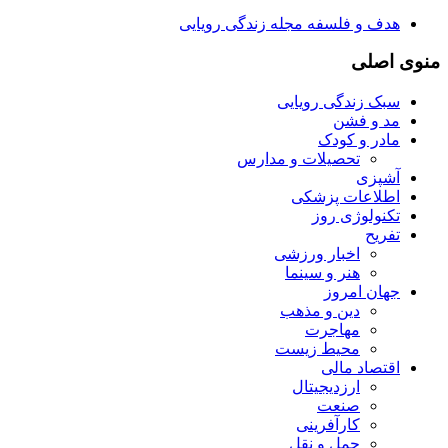
هدف و فلسفه مجله زندگی رویایی
منوی اصلی
سبک زندگی رویایی
مد و فشن
مادر و کودک
تحصیلات و مدارس
آشپزی
اطلاعات پزشکی
تکنولوژی روز
تفریح
اخبار ورزشی
هنر و سینما
جهان امروز
دین و مذهب
مهاجرت
محیط زیست
اقتصاد مالی
ارزدیجیتال
صنعت
کارآفرینی
حمل و نقل