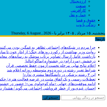
ارزدیجیتال
صنعت
کارآفرینی
حمل و نقل
حقوق و قضا
زندگی با وب
پنجشنبه, ۱۵ مرداد , ۱۴۰۵ برابر با - Thursday, 6 August , 2026
تازه‌ها:
چرا مردم در شبکه‌های اجتماعی تظاهر به غمگین بودن می‌کنند
روایت وزیر بهداشت از رکورد روزهای جنگ؛ از ایثار خون تا س
بازداشت عامل ارسال تصاویر پرتاب موشک به رسانه‌های معاند 
درخشش «مرد آرام» در جشنواره ایماگو ایتالیا
اعلام نتایج نهایی مرحله نخست آزمون حفظ تخصصی قرآن
شرایط تغییر رشته در دوره دوم متوسطه روزانه اعلام شد
این ۳ رشته پزشکی در دانشگاه‌ها مشتری ندارد!
تعطیلات رسمی و یک اتفاق مثبت در عرصه فعالیت هنری/ حکمی ک
ادامه موفقیت‌های جهانی «ماه کوچولوی من»؛ حضور در جشنواره 
احسان عبدی‌پور از خطر فروپاشی اجتماعی می‌گوید / هشدار در
جستجو کن