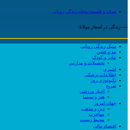
هدف و فلسفه مجله زندگی رویایی
---- زندگی در اشعار مولانا:
سبک زندگی رویایی
مد و فشن
مادر و کودک
تحصیلات و مدارس
آشپزی
اطلاعات پزشکی
تکنولوژی روز
تفریح
اخبار ورزشی
هنر و سینما
جهان امروز
دین و مذهب
مهاجرت
محیط زیست
اقتصاد مالی