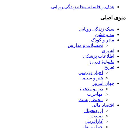
هدف و فلسفه مجله زندگی رویایی
منوی اصلی
سبک زندگی رویایی
مد و فشن
مادر و کودک
تحصیلات و مدارس
آشپزی
اطلاعات پزشکی
تکنولوژی روز
تفریح
اخبار ورزشی
هنر و سینما
جهان امروز
دین و مذهب
مهاجرت
محیط زیست
اقتصاد مالی
ارزدیجیتال
صنعت
کارآفرینی
حمل و نقل