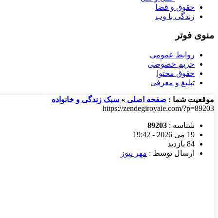
حقوق و قضا
زندگی با وب
منوی فوتر
روابط عمومی
حریم خصوصی
حقوق محتوا
تبلیغ و معرفی
موقعیت شما :
صفحه اصلی
»
سبک زندگی و خانواده
https://zendegiroyaie.com/?p=89203
شناسه :
89203
19 می 2026 - 19:42
84 بازدید
ارسال توسط :
مهر نیوز