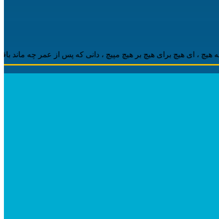
‌ای هیچ برای هیچ بر هیچ مپیچ ، دانی که پس از عمر چه ماند باقی ، مه