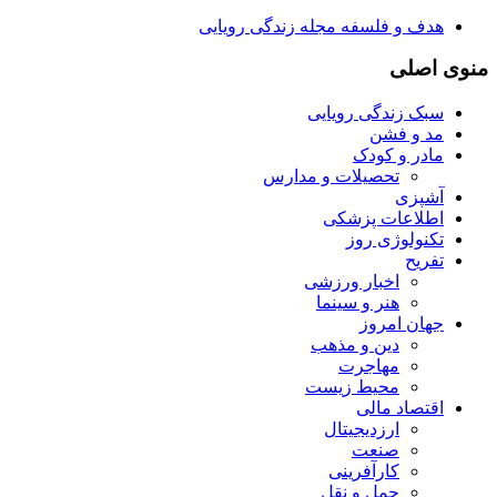
هدف و فلسفه مجله زندگی رویایی
منوی اصلی
سبک زندگی رویایی
مد و فشن
مادر و کودک
تحصیلات و مدارس
آشپزی
اطلاعات پزشکی
تکنولوژی روز
تفریح
اخبار ورزشی
هنر و سینما
جهان امروز
دین و مذهب
مهاجرت
محیط زیست
اقتصاد مالی
ارزدیجیتال
صنعت
کارآفرینی
حمل و نقل