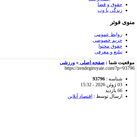
حقوق و قضا
زندگی با وب
منوی فوتر
روابط عمومی
حریم خصوصی
حقوق محتوا
تبلیغ و معرفی
موقعیت شما :
صفحه اصلی
»
ورزشی
https://zendegiroyaie.com/?p=93796
شناسه :
93796
03 ژوئن 2026 - 15:32
66 بازدید
ارسال توسط :
اقتصاد آنلاین