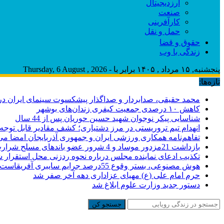
ارزدیجیتال
صنعت
کارآفرینی
حمل و نقل
حقوق و قضا
زندگی با وب
پنجشنبه, ۱۵ مرداد , ۱۴۰۵ برابر با - Thursday, 6 August , 2026
تازه‌ها:
محمد حقیقی، صدابردار و صداگذار پیشکسوت سینمای ایران 
کاهش ۱۰ درصدی جمعیت کیفری زندان‌های بوشهر
شناسایی پیکر نوجوان شهید حسین حوریان پس از 44 سال
انهدام تیم تروریستی در مرز دشتیاری؛ کشف مقادیر قابل توجه
تفاهم‌نامه همکاری ورزشی ایران و جمهوری آذربایجان امضا می
بازداشت 21مزدور موساد و 4 شرور عضو باندهای مسلح شرارت در استان کرمان
تکذیب ادعای نماینده مجلس درباره نحوه ردزنی محل استقرار شه
هوش مصنوعی، بستر وقوع 55درصد جرایم سایبری آفریقاست
حرم امام علی (ع) مهیای عزاداری دهه آخر صفر شد
دستور جدید وزارت علوم ابلاغ شد
جستجو کن