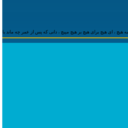
 ‌ای هیچ برای هیچ بر هیچ مپیچ ، دانی که پس از عمر چه ماند باقی ، م