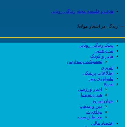
هدف و فلسفه مجله زندگی رویایی
---- زندگی در اشعار مولانا:
سبک زندگی رویایی
مد و فشن
مادر و کودک
تحصیلات و مدارس
آشپزی
اطلاعات پزشکی
تکنولوژی روز
تفریح
اخبار ورزشی
هنر و سینما
جهان امروز
دین و مذهب
مهاجرت
محیط زیست
اقتصاد مالی