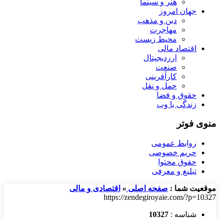
هنر و سینما
جهان امروز
دین و مذهب
مهاجرت
محیط زیست
اقتصاد مالی
ارزدیجیتال
صنعت
کارآفرینی
حمل و نقل
حقوق و قضا
زندگی با وب
منوی فوتر
روابط عمومی
حریم خصوصی
حقوق محتوا
تبلیغ و معرفی
موقعیت شما :
صفحه اصلی
»
اقتصادی و مالی
https://zendegiroyaie.com/?p=10327
شناسه :
10327