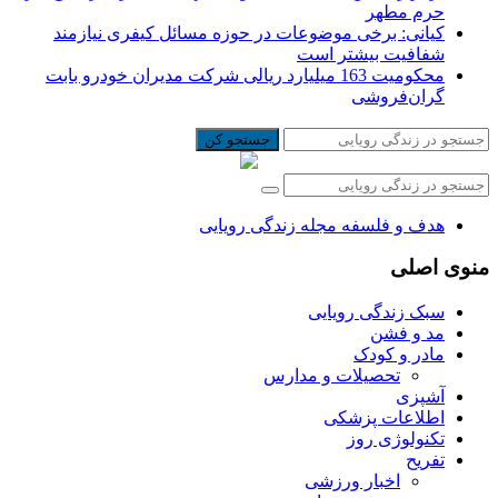
حرم مطهر
کیانی: برخی موضوعات در حوزه مسائل کیفری نیازمند
شفافیت بیشتر است
محکومیت 163 میلیارد ریالی شرکت مدیران خودرو بابت
گران‌فروشی
جستجو کن
هدف و فلسفه مجله زندگی رویایی
منوی اصلی
سبک زندگی رویایی
مد و فشن
مادر و کودک
تحصیلات و مدارس
آشپزی
اطلاعات پزشکی
تکنولوژی روز
تفریح
اخبار ورزشی