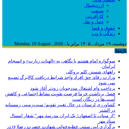
ارزدیجیتال
صنعت
کارآفرینی
حمل و نقل
حقوق و قضا
زندگی با وب
دوشنبه, ۱۹ مرداد , ۱۴۰۵ برابر با - Monday, 10 August , 2026
تازه‌ها:
سوگواره امام هشتم با نگاهی به «الهیات زیارت» و انسجام
ایرانیان
راههای شستن کلم بروکلی
وزارت رفاه: حق افراد واجد شرایط دریافت کالابرگ تضییع
نمی شود
پرداخت وام اشتغال مددجویان زودتر آغاز شود
فصل برداشت خرما فرصت تقویت نشاط اجتماعی و کاهش
آسیب‌ها در ریگان است
کشاورزی لرستان در حال تغییر تقویم؛ سیب‌زمینی زمستانه
در الشتر
“از میناب تا اصفهان؛ یک ایران مدرسه مهر” شعار امسال
ستاد مهر
برگزاری آیین سنتی خطبه‌خوانی شهادت حضرت رضا(ع) در