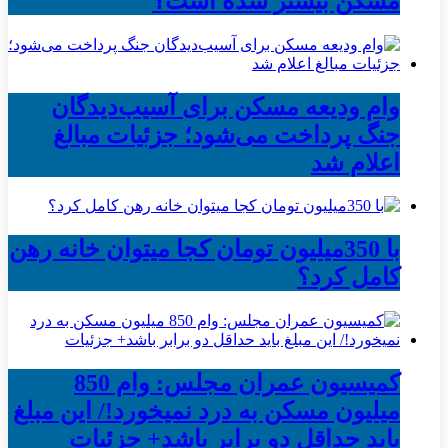
مسکن بیشتر شده است؟
وام ودیعه مسکن برای آسیب‌دیدگان
جنگ پرداخت می‌شود؛ جزئیات مبالغ
اعلام شد
با 350میلیون تومان کجا میتوان خانه رهن
کامل کرد؟
کمیسیون عمران مجلس: وام 850
میلیون مسکن به درد نمیخورد!/ این مبلغ
باید حداقل دو برابر باشد+ جزئیات