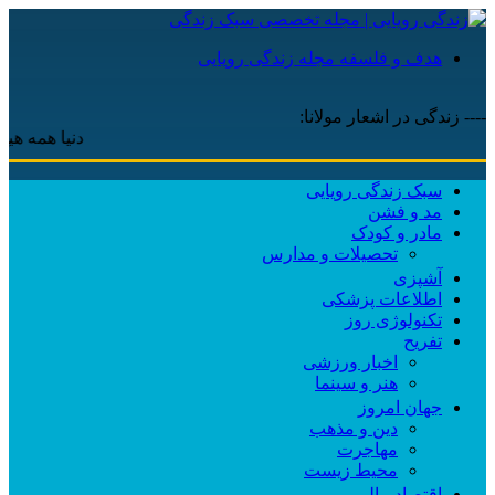
هدف و فلسفه مجله زندگی رویایی
---- زندگی در اشعار مولانا:
دنیا همه هیچ و اهل
سبک زندگی رویایی
مد و فشن
مادر و کودک
تحصیلات و مدارس
آشپزی
اطلاعات پزشکی
تکنولوژی روز
تفریح
اخبار ورزشی
هنر و سینما
جهان امروز
دین و مذهب
مهاجرت
محیط زیست
اقتصاد مالی