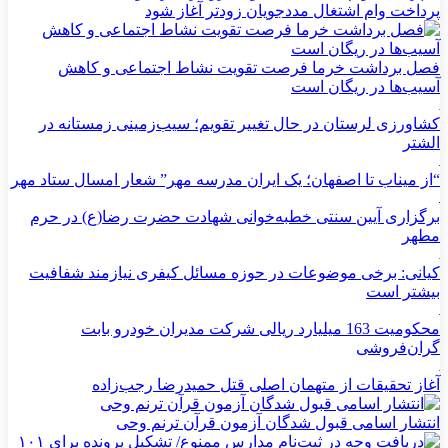
پرداخت وام اشتغال مددجویان زودتر آغاز شود
فصل برداشت خرما فرصت تقویت نشاط اجتماعی و کاهش
آسیب‌ها در ریگان است
کشاورزی لرستان در حال تغییر تقویم؛ سیب‌زمینی زمستانه در
الشتر
“از میناب تا اصفهان؛ یک ایران مدرسه مهر” شعار امسال ستاد مهر
برگزاری آیین سنتی خطبه‌خوانی شهادت حضرت رضا(ع) در حرم
مطهر
کیانی: برخی موضوعات در حوزه مسائل کیفری نیازمند شفافیت
بیشتر است
محکومیت 163 میلیارد ریالی شرکت مدیران خودرو بابت
گران‌فروشی
آغاز تحقیقات از متهمان اصلی قتل حمیدرضا رجب‌زاده
انتشار اسامی قبول شدگان آزمون قرآن ترنم وحی