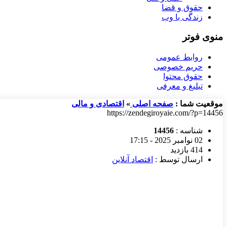
حقوق و قضا
زندگی با وب
منوی فوتر
روابط عمومی
حریم خصوصی
حقوق محتوا
تبلیغ و معرفی
موقعیت شما :
صفحه اصلی
»
اقتصادی و مالی
https://zendegiroyaie.com/?p=14456
شناسه :
14456
02 نوامبر 2025 - 17:15
414 بازدید
ارسال توسط :
اقتصاد آنلاین