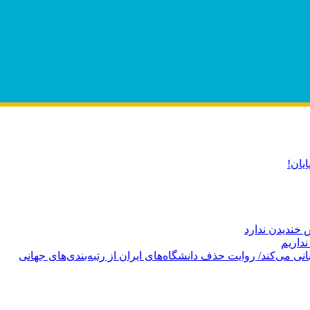
یان!
 خندیدن ندارد
نداریم