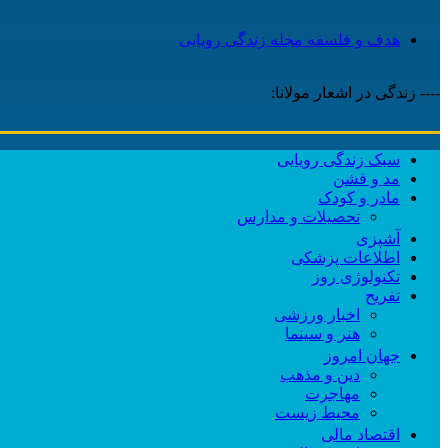
هدف و فلسفه مجله زندگی رویایی
---- زندگی در اشعار مولانا:
سبک زندگی رویایی
مد و فشن
مادر و کودک
تحصیلات و مدارس
آشپزی
اطلاعات پزشکی
تکنولوژی روز
تفریح
اخبار ورزشی
هنر و سینما
جهان امروز
دین و مذهب
مهاجرت
محیط زیست
اقتصاد مالی