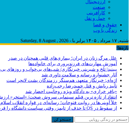
ارزدیجیتال
صنعت
کارآفرینی
حمل و نقل
حقوق و قضا
زندگی با وب
شنبه, ۱۷ مرداد , ۱۴۰۵ برابر با - Saturday, 8 August , 2026
تازه‌ها:
علل مرگ زنان در ایران؛ بیماری‌های قلبی همچنان در صدر
آموزش مهارت‌های فرزندپروری برای خانواده‌ها
ببینید| تلخ و شیرینی خبرنگاری/‌ شب‌های بی‌خواب و روزهای بی‌پا
آثار جشنواره رسانه و سلامت داوری شد
اژه‌ای: خبرنگار متعهد، هم‌سنگر رزمندگان پشت لانچر است
تأیید ربایش و قتل حمیدرضا رجب‌زاده
«باقر خرازی» به دادگاه ویژه روحانیت احضار شد
انتقاد از تازه ترین فبلم سینمایی سروش صحت/ «استخر» ارزش
خلأ آوینی‌ها در روایت فتوحات؛ رسانه‌ای در قواره انقلاب اسلام 
از سقوط در QS تا حذف از تایمز، وقتی سیاست دانشگاه را قربانی می‌کند/ روایت حذف دانشگاه‌های ایران از رتبه‌بندی‌های جهانی
جستجو کن