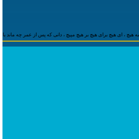
 ‌ای هیچ برای هیچ بر هیچ مپیچ ، دانی که پس از عمر چه ماند باقی ، م