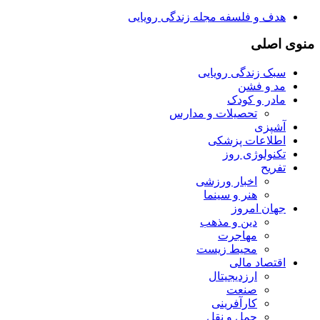
هدف و فلسفه مجله زندگی رویایی
منوی اصلی
سبک زندگی رویایی
مد و فشن
مادر و کودک
تحصیلات و مدارس
آشپزی
اطلاعات پزشکی
تکنولوژی روز
تفریح
اخبار ورزشی
هنر و سینما
جهان امروز
دین و مذهب
مهاجرت
محیط زیست
اقتصاد مالی
ارزدیجیتال
صنعت
کارآفرینی
حمل و نقل