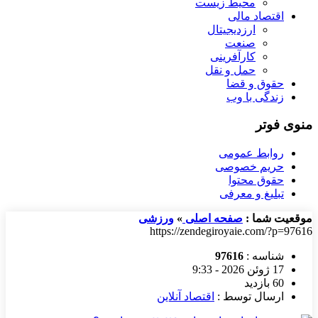
محیط زیست
اقتصاد مالی
ارزدیجیتال
صنعت
کارآفرینی
حمل و نقل
حقوق و قضا
زندگی با وب
منوی فوتر
روابط عمومی
حریم خصوصی
حقوق محتوا
تبلیغ و معرفی
موقعیت شما :
صفحه اصلی
»
ورزشی
https://zendegiroyaie.com/?p=97616
شناسه :
97616
17 ژوئن 2026 - 9:33
60 بازدید
ارسال توسط :
اقتصاد آنلاین