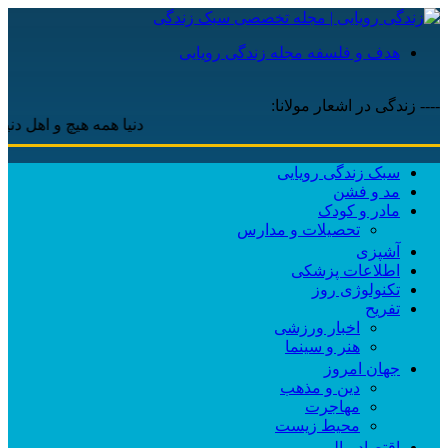
هدف و فلسفه مجله زندگی رویایی
---- زندگی در اشعار مولانا:
دنیا همه هیچ و اهل دنیا همه 
سبک زندگی رویایی
مد و فشن
مادر و کودک
تحصیلات و مدارس
آشپزی
اطلاعات پزشکی
تکنولوژی روز
تفریح
اخبار ورزشی
هنر و سینما
جهان امروز
دین و مذهب
مهاجرت
محیط زیست
اقتصاد مالی