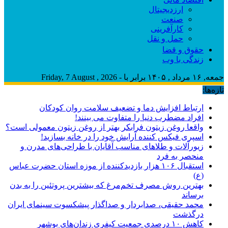
ارزدیجیتال
صنعت
کارآفرینی
حمل و نقل
حقوق و قضا
زندگی با وب
جمعه, ۱۶ مرداد , ۱۴۰۵ برابر با - Friday, 7 August , 2026
تازه‌ها:
ارتباط افزایش دما و تضعیف سلامت روان کودکان
افراد مضطرب دنیا را متفاوت می بینند!
واقعا روغن زیتون فرابکر بهتر از روغن زیتون معمولی است؟
اسپری فیکس کننده آرایش خود را در خانه بسازید!
زیورآلات و طلاهای مناسب آقایان با طراحی‌های مدرن و
منحصر به فرد
استقبال ۱۰۶ هزار بازدیدکننده از موزه استان حضرت عباس
(ع)
بهترین روش مصرف تخم‌مرغ که بیشترین پروتئین را به بدن
برساند
محمد حقیقی، صدابردار و صداگذار پیشکسوت سینمای ایران
درگذشت
کاهش ۱۰ درصدی جمعیت کیفری زندان‌های بوشهر