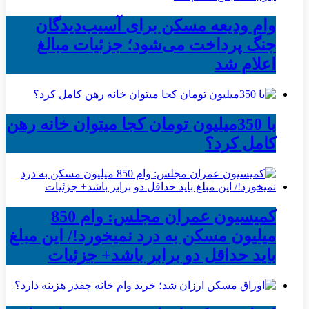
وام ودیعه مسکن برای آسیب‌دیدگان
جنگ پرداخت می‌شود؛ جزئیات مبالغ
اعلام شد
با 350میلیون تومان کجا میتوان خانه رهن
کامل کرد؟
کمیسیون عمران مجلس: وام 850
میلیون مسکن به درد نمیخورد!/ این مبلغ
باید حداقل دو برابر باشد+ جزئیات