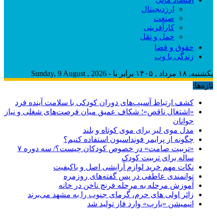
ارزدیجیتال
صنعت
کارآفرینی
حمل و نقل
حقوق و قضا
زندگی با وب
یکشنبه, ۱۸ مرداد , ۱۴۰۵ برابر با - Sunday, 9 August , 2026
تازه‌ها:
کشف ارتباط آسیب‌های دوران کودکی با سلامت آینده فرد
«اشتغال ناقص»؛ شکاف عمیق میان فرصت‌های شغلی و نیاز
جوانان
مدل موی لیر برای موی کوتاه و بلند
چگونه از پرایمر فونداسیون استفاده کنیم؟
«تربیت صامت» در خصوص کودکان چیست؟/ سه دوره ۷
ساله برای تربیت کودک
نکات مهم خرید لوازم آرایشی اصل و باکیفیت
توانمندی عاطفی در پس گفته‌های روزمره
آموزش مرحله به مرحله فرنچ ناخن در خانه
زائر اولی های حرم، گرمای جنوب را به مشهد می‌برند
انیمیشن «یارپ» وارد فاز تولید شد