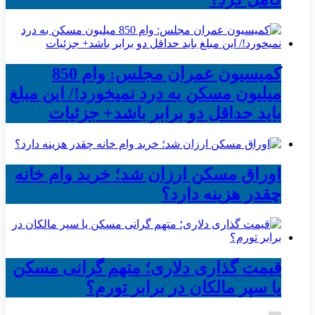
کمیسیون عمران مجلس: وام 850
میلیون مسکن به درد نمیخورد!/ این مبلغ
باید حداقل دو برابر باشد+ جزئیات
اوراق مسکن ارزان شد؛ خرید وام خانه
چقدر هزینه دارد؟
قیمت گذاری دلاری؛ متهم گرانی مسکن
یا سپر مالکان در برابر تورم؟