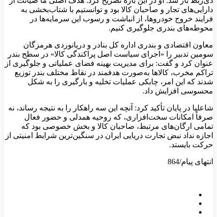
ذی‌ربط باز شد. او در این باره تصریح کرد: هدف اصلی ما صیانت از
دارایی‌های تجار و صاحبان کالا بود و توانستیم با شتاب‌بخشی به
فرایند خروج خودروها، از انباشت و رسوب این سرمایه‌ها در
محوطه‌های بندری جلوگیری کنیم.
معاون اقتصادی و بندری اداره کل بنادر و دریانوردی هرمزگان
سومین تدبیر را «اجرای سیاست اصل پراکندگی کالا» در سطح بندر
عنوان کرد و گفت: برای مدیریت بهینه فضای عملیاتی و جلوگیری از
تراکم مخرب، کالاها به‌صورت هدفمند در نقاط مختلف بندر توزیع
شدند که این امر، چابکی عملیات تخلیه و بارگیری را به شکل
محسوسی افزایش داد.
شاعلیا در پایان تأکید کرد: آنچه این سه راهکار را به نتیجه رساند، نه
صرفاً امکانات سخت‌افزاری، که روحیه همدلی و حضور فعال
تمامی ارگان‌های مرتبط، صاحبان کالا و بخش خصوصی بود که
اجازه نداد نبض تجارت دریایی ایران در سنگین‌ترین شرایط امنیتی از
حرکت بایستد.
انتهای پیام/864