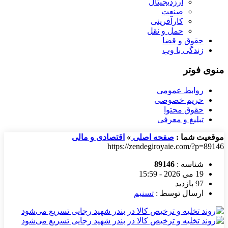
ارزدیجیتال
صنعت
کارآفرینی
حمل و نقل
حقوق و قضا
زندگی با وب
منوی فوتر
روابط عمومی
حریم خصوصی
حقوق محتوا
تبلیغ و معرفی
موقعیت شما :
صفحه اصلی
»
اقتصادی و مالی
https://zendegiroyaie.com/?p=89146
شناسه :
89146
19 می 2026 - 15:59
97 بازدید
ارسال توسط :
تسنیم