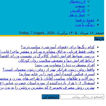
ارزدیجیتال
صنعت
کارآفرینی
حمل و نقل
حقوق و قضا
زندگی با وب
جمعه, ۱۶ مرداد , ۱۴۰۵ برابر با - Friday, 7 August , 2026
تازه‌ها:
کدام رنگ‌ها برای «فضای آموزشی» مناسب‌ترند؟
وقتی فقط قربانی به اتاق مشاوره می‌آید و مقصرِ ماجرا غایب
بررسی ضوابط افزایش اعتبار کالابرگ در نشست وزرای اقتصاد 
ارتباط افزایش دما و تضعیف سلامت روان کودکان
افراد مضطرب دنیا را متفاوت می بینند!
واقعا روغن زیتون فرابکر بهتر از روغن زیتون معمولی است؟
اسپری فیکس کننده آرایش خود را در خانه بسازید!
زیورآلات و طلاهای مناسب آقایان با طراحی‌های مدرن و منحصر
استقبال ۱۰۶ هزار بازدیدکننده از موزه استان حضرت عباس (ع)
بهترین روش مصرف تخم‌مرغ که بیشترین پروتئین را به بدن برس
جستجو کن