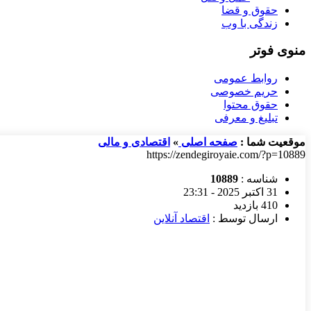
حقوق و قضا
زندگی با وب
منوی فوتر
روابط عمومی
حریم خصوصی
حقوق محتوا
تبلیغ و معرفی
موقعیت شما :
صفحه اصلی
»
اقتصادی و مالی
https://zendegiroyaie.com/?p=10889
شناسه :
10889
31 اکتبر 2025 - 23:31
410 بازدید
ارسال توسط :
اقتصاد آنلاین