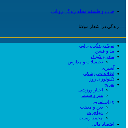
هدف و فلسفه مجله زندگی رویایی
---- زندگی در اشعار مولانا:
سبک زندگی رویایی
مد و فشن
مادر و کودک
تحصیلات و مدارس
آشپزی
اطلاعات پزشکی
تکنولوژی روز
تفریح
اخبار ورزشی
هنر و سینما
جهان امروز
دین و مذهب
مهاجرت
محیط زیست
اقتصاد مالی