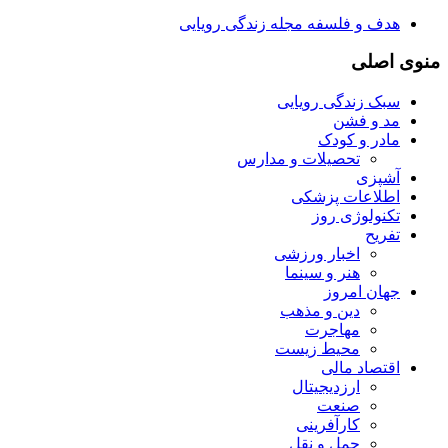
هدف و فلسفه مجله زندگی رویایی
منوی اصلی
سبک زندگی رویایی
مد و فشن
مادر و کودک
تحصیلات و مدارس
آشپزی
اطلاعات پزشکی
تکنولوژی روز
تفریح
اخبار ورزشی
هنر و سینما
جهان امروز
دین و مذهب
مهاجرت
محیط زیست
اقتصاد مالی
ارزدیجیتال
صنعت
کارآفرینی
حمل و نقل