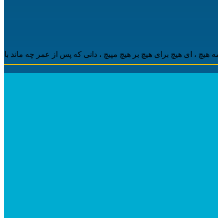
 ‌ای هیچ برای هیچ بر هیچ مپیچ ، دانی که پس از عمر چه ماند باقی ، م