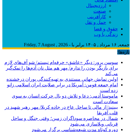
ارزدیجیتال
صنعت
کارآفرینی
حمل و نقل
حقوق و قضا
زندگی با وب
جمعه, ۱۶ مرداد , ۱۴۰۵ برابر با - Friday, 7 August , 2026
تازه‌ها:
سوسن پرور: دیگر «عاشق» حرفه‌ام نیستم/ شو آف‌های لازم
برای بازیگر بودن را ندارم/ مِهر هم مثل نان آدم‌ها را نمک‌گیر
می‌کند
اولین نمایش جهانی مستندی به تهیه‌کنندگی پوران درخشنده
امام جمعه فومن: آمریکا در برابر صلابت ایران اسلامی زانو
زده است
ماموستا آدمی: دعا و تلاش دو بال حرکت انسان به سوی
سعادت است
ببینید| از مالی تا ساحل عاج در جاده کربلا/ مهر رهبر شهید در
قلب آفریقا
شمال در محاصره سوداگران زمین؛ وقتی جنگل و ساحل
قربانی ویلاسازی می‌شود
دوره کوتاه مدت شیعه‌شناسی برگزار می‌شود