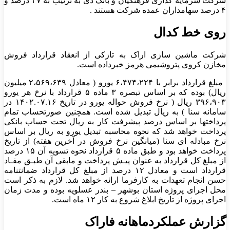
شرکت سرمایه گذاری فرهنگیان و بانک دی به ترتیب به ۳۷ درصد و
۴ درصد سهامداران عمده شرکت هستند .
روی خط کدال
شرکت ماشین سازی اراک به تازکی از انعقاد قرارداد فروش
مخازن کروی پتروشیمی هرمز خبرداده است.
مبلغ قرارداد برابر با ۶،۴۷۴،۲۲۴ یورو ( معادل ۲،۵۶۹،۶۳۹ میلیون
ریال) بوده که بر اساس تبصره ۳ ماده ۵ قرارداد با نرخ هر یورو
۳۹۶،۹۰۳ ریال ( نرخ فروش حواله یورو در تاریخ ۱۴۰۲.۰۷.۱۶ در
سامانه سنا ) به ریال تبدیل شده است. همچنین صورتحساب تمام
پرداختها بر اساس درصد پیشرفت کار به ریال تحت حساب بانکی
پرداخت خواهد شد که نحوه محاسبه تبدیل یورو به ریال بر اساس
نرخ مبادله ای سنا (میانگین نرخ فروش در آخرین هفته) از تاریخ
پرداخت خواهد بود و طبق ماده ۵ قرارداد نحوه تسویه آن ۱۵ درصد
از مبلغ کل قرارداد به عنوان پیـش پرداخت و مابقی آن طبـق مفـاد
قرارداد است و معادل ۱۲ درصد از مبلغ کل قرارداد ضمانتنامه
حسن انجام تعهدات به کارفرما ارائه خواهد شد. لازم به ذکر است
محل اجرای پروژه استان بوشهر – بندر عسلویه بوده و مدت زمان
اجرای پروژه از تاریخ ابلاغ شروع به کار ۱۲ ماه است.
گزارش عملکردماهانه فاراک