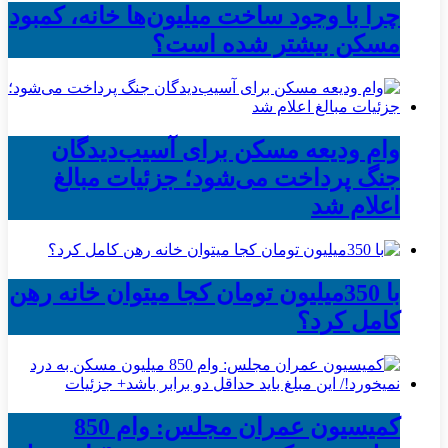
چرا با وجود ساخت میلیون‌ها خانه، کمبود
مسکن بیشتر شده است؟
وام ودیعه مسکن برای آسیب‌دیدگان
جنگ پرداخت می‌شود؛ جزئیات مبالغ
اعلام شد
با 350میلیون تومان کجا میتوان خانه رهن
کامل کرد؟
کمیسیون عمران مجلس: وام 850