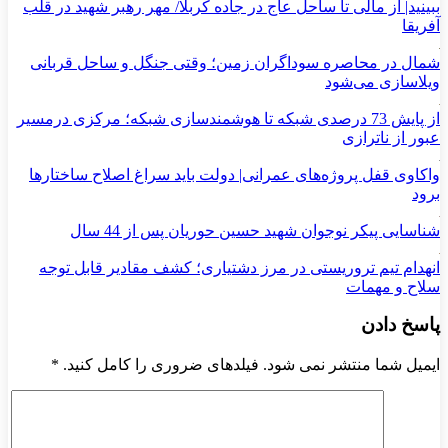
ببینید| از مالی تا ساحل عاج در جاده کربلا/ مهر رهبر شهید در قلب
آفریقا
شمال در محاصره سوداگران زمین؛ وقتی جنگل و ساحل قربانی
ویلاسازی می‌شود
از پایش 73 درصدی شبکه تا هوشمندسازی شبکه؛ مرکزی درمسیر
عبور از ناترازی
واکاوی قفل پروژه‌های عمرانی| دولت باید سراغ اصلاح ساختارها
برود
شناسایی پیکر نوجوان شهید حسین حوریان پس از 44 سال
انهدام تیم تروریستی در مرز دشتیاری؛ کشف مقادیر قابل توجه
سلاح و مهمات
پاسخ دادن
ایمیل شما منتشر نمی شود. فیلدهای ضروری را کامل کنید.
*