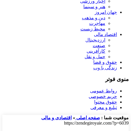
اخبار ورزشی
هنر و سینما
جهان امروز
دین و مذهب
مهاجرت
محیط زیست
اقتصاد مالی
ارزدیجیتال
صنعت
کارآفرینی
حمل و نقل
حقوق و قضا
زندگی با وب
منوی فوتر
روابط عمومی
حریم خصوصی
حقوق محتوا
تبلیغ و معرفی
موقعیت شما :
صفحه اصلی
»
اقتصادی و مالی
https://zendegiroyaie.com/?p=6039