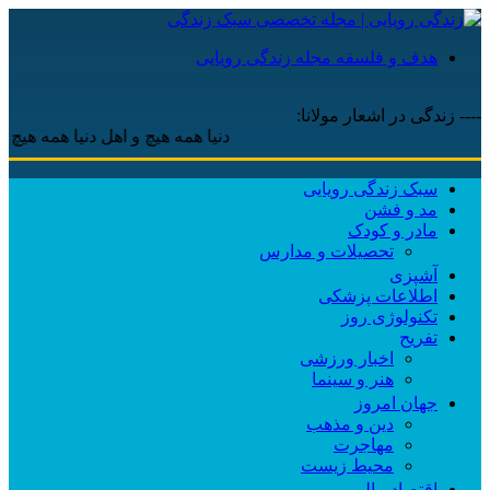
هدف و فلسفه مجله زندگی رویایی
---- زندگی در اشعار مولانا:
دنیا همه هیچ و اهل دنیا همه هیچ ، ‌ای هیچ 
سبک زندگی رویایی
مد و فشن
مادر و کودک
تحصیلات و مدارس
آشپزی
اطلاعات پزشکی
تکنولوژی روز
تفریح
اخبار ورزشی
هنر و سینما
جهان امروز
دین و مذهب
مهاجرت
محیط زیست
اقتصاد مالی