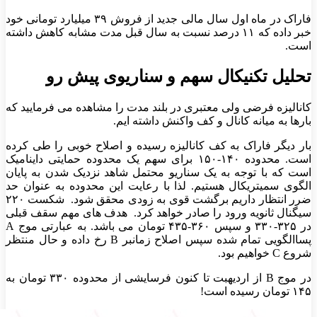
فاراک در ماه اول سال مالی جدید از فروش ۳۹ میلیارد تومانی خود
خبر داده که ۱۱ درصد نسبت به سال قبل مدت مشابه کاهش داشته
است.
تحلیل تکنیکال سهم و سناریوی پیش رو
کانالیزه فرضی ولی معتبری در بلند مدت را مشاهده می فرمایید که
بارها به میانه کانال و کف واکنش داشته ایم.
بار دیگر فاراک به کف کانالیزه رسیده و اصلاح خوبی را طی کرده
است. محدوده ۱۴۰-۱۵۰ برای سهم یک محدوده حمایتی داینامیک
است که با توجه به یک سناریو محتمل شاهد نزدیک شدن به پایان
الگوی سمیتریکال هستیم. لذا با رعایت این محدوده به عنوان حد
ضرر انتظار داریم برگشت قوی به زودی محقق شود. شکست ۲۲۰
سیگنال ثانویه ورود را صادر خواهد کرد. هدف های مهم سقف قبلی
در ۳۲۵-۳۳۰ و سپس ۳۶۰-۴۳۵ تومان می باشد. به عبارتی موج A
پساالگویی تمام شده سپس اصلاح زمانبر B رخ داده و حال منتظر
شروع C خواهیم بود.
در موج B از اردیهبت تا کنون فرسایشی از محدوده ۳۳۰ تومان به
۱۴۵ تومان رسیده است!