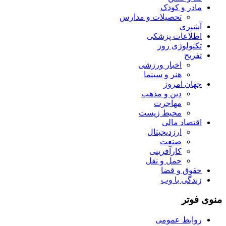
مادر و کودک
تحصیلات و مدارس
آشپزی
اطلاعات پزشکی
تکنولوژی روز
تفریح
اخبار ورزشی
هنر و سینما
جهان امروز
دین و مذهب
مهاجرت
محیط زیست
اقتصاد مالی
ارزدیجیتال
صنعت
کارآفرینی
حمل و نقل
حقوق و قضا
زندگی با وب
منوی فوتر
روابط عمومی