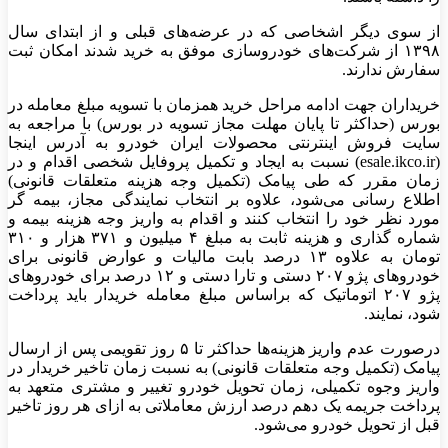
از سوی دیگر اشخاصی که در عرضه‌های قبلی و از ابتدای سال
۱۳۹۸ از شرکت‌های خودروسازی موفق به خرید شدند امکان ثبت
سفارش ندارند.
خریداران جهت ادامه مراحل خرید همزمان با تسویه مبلغ معامله در
بورس (حداکثر تا پایان مهلت مجاز تسویه در بورس) با مراجعه به
سایت فروش اینترنتی محصولات ایران خودرو به آدرس اینجا
(esale.ikco.ir) نسبت به ایجاد و تکمیل پروفایل شخصی اقدام و در
زمان مقرر که طی پیامک (تکمیل وجه هزینه متعلقات قانونی)
اطلاع رسانی می‌شود، علاوه بر انتخاب نمایندگی مجاز، بیمه گر
مورد نظر خود را انتخاب کنند و اقدام به واریز وجه هزینه بیمه و
شماره گذاری و هزینه ثابت به مبلغ ۴ میلیون و ۳۷۱ هزار و ۳۱۰
تومان به علاوه ۱۳ درصد بابت مالیات و عوارض قانونی برای
خودرو‌های پژو ۲۰۷ دستی و تارا دستی و ۱۲ درصد برای خودرو‌های
پژو ۲۰۷ اتوماتیک که براساس مبلغ معامله خریدار باید پرداخت
شود، نمایند.
درصورت عدم واریز هزینه‌ها حداکثر تا ۵ روز تقویمی پس از ارسال
پیامک (تکمیل وجه متعلقات قانونی) به نسبت زمان تاخیر خریدار در
واریز وجوه تکمیلی، زمان تحویل خودرو تغییر و مشتری متعهد به
پرداخت جریمه یک دهم درصد ارزش معاملاتی به ازای هر روز تاخیر
قبل از تحویل خودرو می‌شود.