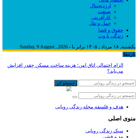
ارزدیجیتال
صنعت
کارآفرینی
حمل و نقل
حقوق و قضا
زندگی با وب
یکشنبه, ۱۸ مرداد , ۱۴۰۵ برابر با - Sunday, 9 August , 2026
تازه‌ها:
الزام احتمالی اتاق امن؛ هزینه ساخت مسکن چقدر افزایش
می‌یابد؟
جستجو کن
هدف و فلسفه مجله زندگی رویایی
منوی اصلی
سبک زندگی رویایی
مد و فشن