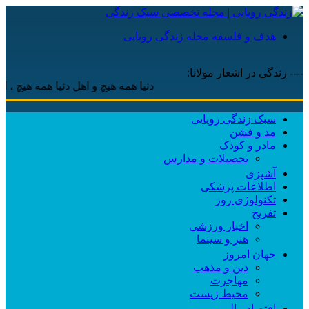
هدف و فلسفه مجله زندگی رویایی
---- زندگی در اشعار مولانا:
دنیا همه هیچ و اهل دنیا همه هیچ ، ‌ای 
سبک زندگی رویایی
مد و فشن
مادر و کودک
تحصیلات و مدارس
آشپزی
اطلاعات پزشکی
تکنولوژی روز
تفریح
اخبار ورزشی
هنر و سینما
جهان امروز
دین و مذهب
مهاجرت
محیط زیست
اقتصاد مالی