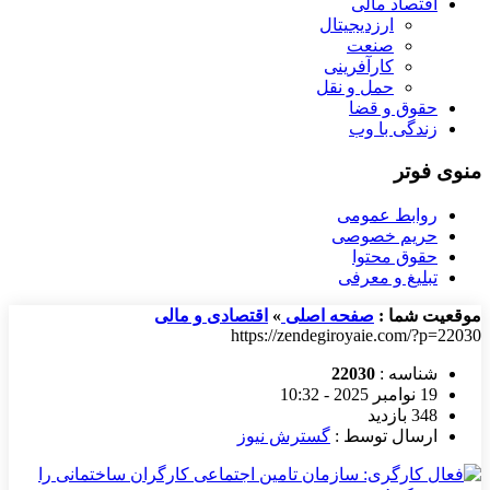
اقتصاد مالی
ارزدیجیتال
صنعت
کارآفرینی
حمل و نقل
حقوق و قضا
زندگی با وب
منوی فوتر
روابط عمومی
حریم خصوصی
حقوق محتوا
تبلیغ و معرفی
موقعیت شما :
صفحه اصلی
»
اقتصادی و مالی
https://zendegiroyaie.com/?p=22030
شناسه :
22030
19 نوامبر 2025 - 10:32
348 بازدید
ارسال توسط :
گسترش نیوز