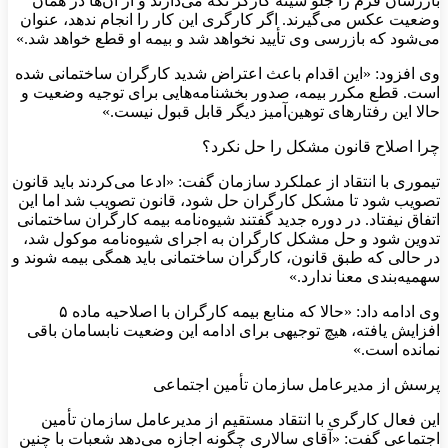
بازرسان فرم را جلو سینه کارگر نگه می‌دارند و از آن‌ها در همان
وضعیت عکس می‌گیرند. اگر کارگری این کار را انجام ندهد، عنوان
می‌شود که بازرسی وی تأیید نخواهد شد و بیمه او قطع خواهد شد.»
وی افزود: «این اقدام باعث اعتراض شدید کارگران ساختمانی شده
است. قطع مکرر بیمه، صدور بخشنامه‌هایی برای توجیه وضعیت و
حالا این رفتارهای توهین‌آمیز دیگر قابل قبول نیست.»
چرا اصلاح قانون مشکل را حل نکرد؟
تیموری با انتقاد از عملکرد سازمان گفت: «ادعا می‌کردند باید قانون
تصویب شود تا مشکل کارگران حل شود، قانون تصویب شد اما این
اتفاق نیفتاد. در دوره جدید گفتند شیوه‌نامه بیمه کارگران ساختمانی
تدوین شود و حل مشکل کارگران به اجرای شیوه‌نامه موکول شد،
در حالی که طبق قانون، کارگران ساختمانی باید همگی بیمه شوند و
سهمیه‌بندی معنا ندارد.»
وی ادامه داد: «حالا که منابع بیمه کارگران با اصلاحیه ماده ۵
افزایش یافته، هیچ توجیهی برای ادامه این وضعیت نابسامان باقی
نمانده است.»
پرسش از مدیرعامل سازمان تأمین اجتماعی
این فعال کارگری با انتقاد مستقیم از مدیرعامل سازمان تأمین
اجتماعی گفت: «آقای سالاری چگونه اجازه می‌دهد شعبات با چنین