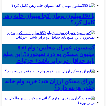
با 350میلیون تومان کجا میتوان خانه رهن
کامل کرد؟
کمیسیون عمران مجلس: وام 850
میلیون مسکن به درد نمیخورد!/ این مبلغ
باید حداقل دو برابر باشد+ جزئیات
اوراق مسکن ارزان شد؛ خرید وام خانه
چقدر هزینه دارد؟