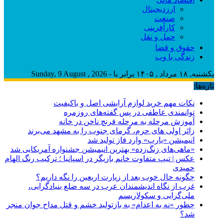
ارزدیجیتال
صنعت
کارآفرینی
حمل و نقل
حقوق و قضا
زندگی با وب
یکشنبه, ۱۸ مرداد , ۱۴۰۵ برابر با - Sunday, 9 August , 2026
تازه‌ها:
نکات مهم خرید لوازم آرایشی اصل و باکیفیت
توانمندی عاطفی در پس گفته‌های روزمره
آموزش مرحله به مرحله فرنچ ناخن در خانه
زائر اولی های حرم، گرمای جنوب را به مشهد می‌برند
انیمیشن «یارپ» وارد فاز تولید شد
«ماهی‌های زنگ‌زده» بهترین انیمیشن جشنواره آمریکایی شد
عکس | تیپ متفاوت خانم بازیگر در اسپانیا ؛ ترکیب رنگ الهام
حمیدی
چگونه حال خوب بعد از زیارت اربعین را نگه داریم؟
غرب از نگاه اندیشمندان عرب در سه ضلع بنیادگرایی،
ملی‌گرایی و سکولاریسم
چطور «نه به اعدام» به بازتولید خشم و قتل مداح جوان منجر
شد؟