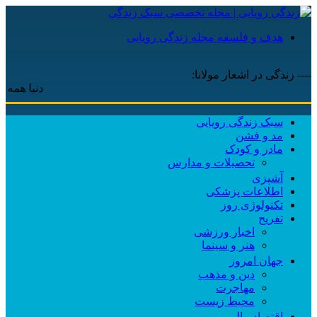
هدف و فلسفه مجله زندگی رویایی
---- زندگی در اشعار مولانا:
دنیا همه هیچ و ا
سبک زندگی رویایی
مد و فشن
مادر و کودک
تحصیلات و مدارس
آشپزی
اطلاعات پزشکی
تکنولوژی روز
تفریح
اخبار ورزشی
هنر و سینما
جهان امروز
دین و مذهب
مهاجرت
محیط زیست
اقتصاد مالی