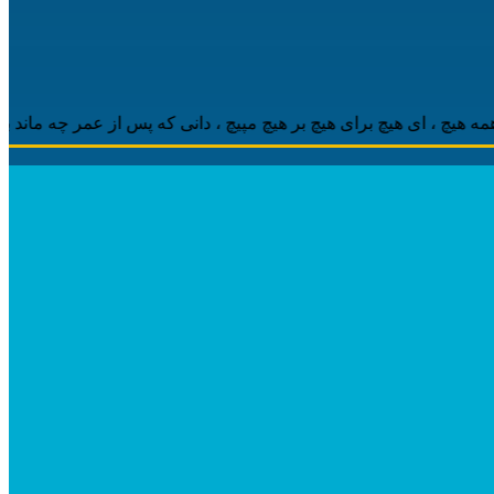
، ‌ای هیچ برای هیچ بر هیچ مپیچ ، دانی که پس از عمر چه ماند باقی ، 