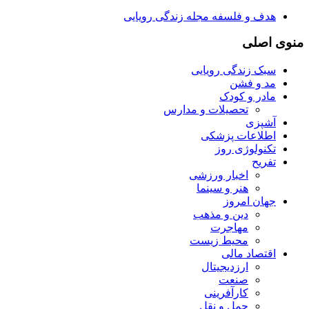
هدف و فلسفه مجله زندگی رویایی
منوی اصلی
سبک زندگی رویایی
مد و فشن
مادر و کودک
تحصیلات و مدارس
آشپزی
اطلاعات پزشکی
تکنولوژی روز
تفریح
اخبار ورزشی
هنر و سینما
جهان امروز
دین و مذهب
مهاجرت
محیط زیست
اقتصاد مالی
ارزدیجیتال
صنعت
کارآفرینی
حمل و نقل