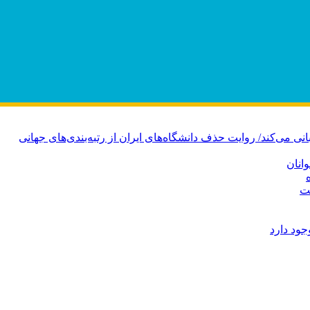
انان
ت
ود دارد