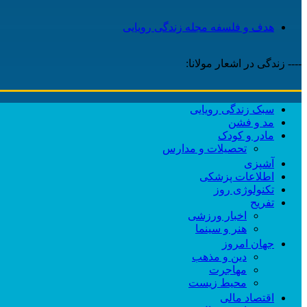
هدف و فلسفه مجله زندگی رویایی
---- زندگی در اشعار مولانا:
سبک زندگی رویایی
مد و فشن
مادر و کودک
تحصیلات و مدارس
آشپزی
اطلاعات پزشکی
تکنولوژی روز
تفریح
اخبار ورزشی
هنر و سینما
جهان امروز
دین و مذهب
مهاجرت
محیط زیست
اقتصاد مالی