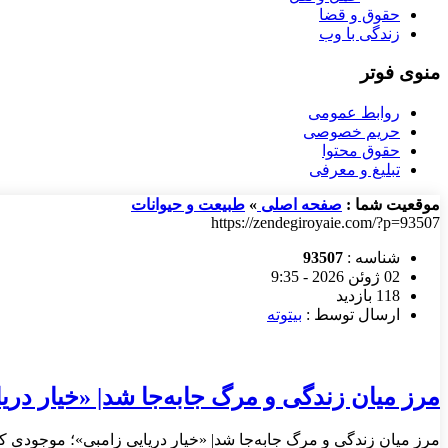
حقوق و قضا
زندگی با وب
منوی فوتر
روابط عمومی
حریم خصوصی
حقوق محتوا
تبلیغ و معرفی
موقعیت شما :
صفحه اصلی
»
طبیعت و حیوانات
https://zendegiroyaie.com/?p=93507
شناسه :
93507
02 ژوئن 2026 - 9:35
118 بازدید
ارسال توسط :
بیتوته
مرز میان زندگی و مرگ جابه‌جا شد| «خیار در
مرز میان زندگی و مرگ جابه‌جا شد| «خیار دریایی زامبی»؛ موجودی ک