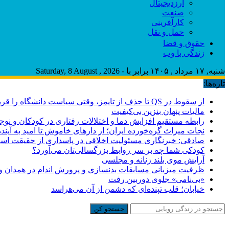
ارزدیجیتال
صنعت
کارآفرینی
حمل و نقل
حقوق و قضا
زندگی با وب
شنبه, ۱۷ مرداد , ۱۴۰۵ برابر با - Saturday, 8 August , 2026
تازه‌ها:
از سقوط در QS تا حذف از تایمز، وقتی سیاست دانشگاه را قربانی می‌کند/ روایت حذف دانشگاه‌های ایران از رتبه‌بندی‌های جهانی
مالیات پنهان بنزین بی‌کیفیت
رابطه مستقیم افزایش دما و اختلالات رفتاری در کودکان و نوجو
نجات میراث گره‌خورده ایران؛ از دارهای خاموش تا امید به آینده
صادقی: خبرنگاری مسئولیت اخلاقی در پاسداری از حقیقت اس
کودکی شما چه بر سر روابط بزرگسالی‌تان می‌آورد؟
آرایش موی بلند زنانه و مجلسی
ظرفیت میزبانی مسابقات بدنسازی و پرورش اندام در همدان وج
«بی‌نامی» جلوی دوربین رفت
خیابان؛ قلب تپنده‌ای که دشمن از آن می‌هراسد
جستجو کن