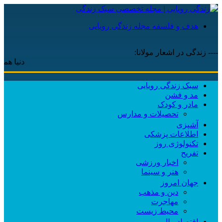
هدف و فلسفه مجله زندگی رویایی
---- زندگی در اشعار مولانا:
دنیا همه هیچ و
سبک زندگی رویایی
مد و فشن
مادر و کودک
تحصیلات و مدارس
آشپزی
اطلاعات پزشکی
تکنولوژی روز
تفریح
اخبار ورزشی
هنر و سینما
جهان امروز
دین و مذهب
مهاجرت
محیط زیست
اقتصاد مالی