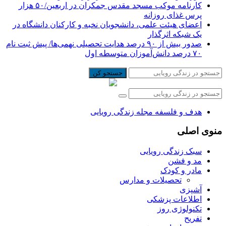
کارنامه موکب مسجد مقدس جمکران در اربعین/۵۰ هزار
پرس غذای روزانه
اعضای هیئت علمی، دانشجویان نخبه و کارکنان دانشگاه در
یک شبکه‌ اثرگذار
صدور بیش از ۹۰ درصد هدایت تحصیلی نهمی‌ها/ پیش ثبت نام
۷۰ درصد دانش‌آموزان متوسطه اول
جستجو کن
هدف و فلسفه مجله زندگی رویایی
منوی اصلی
سبک زندگی رویایی
مد و فشن
مادر و کودک
تحصیلات و مدارس
آشپزی
اطلاعات پزشکی
تکنولوژی روز
تفریح