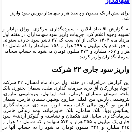
سهامدار
برای بیش از یک میلیون و پانصد هزار سهامدار بورس سود واریز
شد.
به گزارش اقتصاد آنلاین ، سپرده‌گذاری مرکزی اوراق بهادار و
تسویه وجوه اعلام کرد: جزییات واریز سود سهامداران در هفته اول
مرداد ماه ۱۴۰۴ حاکی از آن است که ۲۷ ناشر سود جاری، سنواتی
و حق تقدم یک میلیون و ۴۹۹ هزار و ۱۵۸ سهامدار را که شامل ۱۰
هزار و ۶۶۷ میلیارد و ۲۷۴ میلیون تومان می‌شود به حساب سجامی
سرمایه‌گذاران واریز کردند.
واریز سود جاری ۲۲ شرکت
این گزارش می‌افزاید: در هفته اول مرداد ماه امسال، ۲۲ شرکت
«پویا، پویازرکان آق دره، سرمایه گذاری ملت، سیمان بجنورد، بانک
ملت، سیمان ممتازان کرمان، نفت ایرانول، پتروشیمی مارون،
پتروشیمی پارس، بین المللی ساروج بوشهر، سیمان فارس، سیمان
فارس نو، گروه مالی کیان، بیمه البرز، بیمه دی، سرمایه‌گذاری
ایساتیس پویا، بانک سامان، بانک خاورمیانه، بیمه زندگی هامرز،
سرمایه‌گذاری سایپا، قند هکمتان و نشاسته و گلوکز آردینه» سود
جاری یک میلیون و ۳۵۵ هزار و ۵۷۴ سهامدار که شامل ۱۰ هزار و
۴۱۵ میلیارد و ۳۴۱ میلیون تومان می‌شود را به حساب آنها در