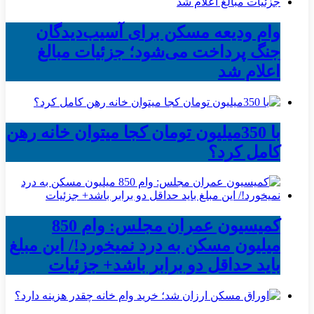
وام ودیعه مسکن برای آسیب‌دیدگان
جنگ پرداخت می‌شود؛ جزئیات مبالغ
اعلام شد
با 350میلیون تومان کجا میتوان خانه رهن
کامل کرد؟
کمیسیون عمران مجلس: وام 850
میلیون مسکن به درد نمیخورد!/ این مبلغ
باید حداقل دو برابر باشد+ جزئیات