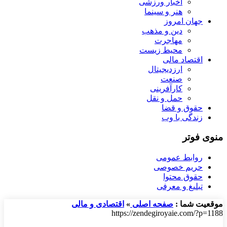
اخبار ورزشی
هنر و سینما
جهان امروز
دین و مذهب
مهاجرت
محیط زیست
اقتصاد مالی
ارزدیجیتال
صنعت
کارآفرینی
حمل و نقل
حقوق و قضا
زندگی با وب
منوی فوتر
روابط عمومی
حریم خصوصی
حقوق محتوا
تبلیغ و معرفی
موقعیت شما :
صفحه اصلی
»
اقتصادی و مالی
https://zendegiroyaie.com/?p=1188