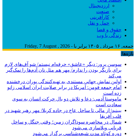
ارزدیجیتال
صنعت
کارآفرینی
حمل و نقل
حقوق و قضا
زندگی با وب
جمعه, ۱۶ مرداد , ۱۴۰۵ برابر با - Friday, 7 August , 2026
تازه‌ها:
سوسن پرور: دیگر «عاشق» حرفه‌ام نیستم/ شو آف‌های لازم
برای بازیگر بودن را ندارم/ مِهر هم مثل نان آدم‌ها را نمک‌گیر
می‌کند
اولین نمایش جهانی مستندی به تهیه‌کنندگی پوران درخشنده
امام جمعه فومن: آمریکا در برابر صلابت ایران اسلامی زانو
زده است
ماموستا آدمی: دعا و تلاش دو بال حرکت انسان به سوی
سعادت است
ببینید| از مالی تا ساحل عاج در جاده کربلا/ مهر رهبر شهید در
قلب آفریقا
شمال در محاصره سوداگران زمین؛ وقتی جنگل و ساحل
قربانی ویلاسازی می‌شود
دوره کوتاه مدت شیعه‌شناسی برگزار می‌شود