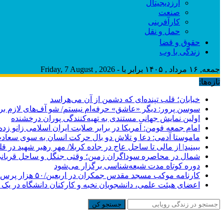
ارزدیجیتال
صنعت
کارآفرینی
حمل و نقل
حقوق و قضا
زندگی با وب
جمعه, ۱۶ مرداد , ۱۴۰۵ برابر با - Friday, 7 August , 2026
تازه‌ها:
خیابان؛ قلب تپنده‌ای که دشمن از آن می‌هراسد
سوسن پرور: دیگر «عاشق» حرفه‌ام نیستم/ شو آف‌های لازم برای ب
اولین نمایش جهانی مستندی به تهیه‌کنندگی پوران درخشنده
امام جمعه فومن: آمریکا در برابر صلابت ایران اسلامی زانو زد
ماموستا آدمی: دعا و تلاش دو بال حرکت انسان به سوی سعا
ببینید| از مالی تا ساحل عاج در جاده کربلا/ مهر رهبر شهید در قل
شمال در محاصره سوداگران زمین؛ وقتی جنگل و ساحل قربانی
دوره کوتاه مدت شیعه‌شناسی برگزار می‌شود
کارنامه موکب مسجد مقدس جمکران در اربعین/۵۰ هزار پرس غذای روزانه
اعضای هیئت علمی، دانشجویان نخبه و کارکنان دانشگاه در یک ش
جستجو کن