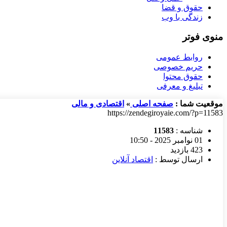
حقوق و قضا
زندگی با وب
منوی فوتر
روابط عمومی
حریم خصوصی
حقوق محتوا
تبلیغ و معرفی
موقعیت شما :
صفحه اصلی
»
اقتصادی و مالی
https://zendegiroyaie.com/?p=11583
شناسه :
11583
01 نوامبر 2025 - 10:50
423 بازدید
ارسال توسط :
اقتصاد آنلاین