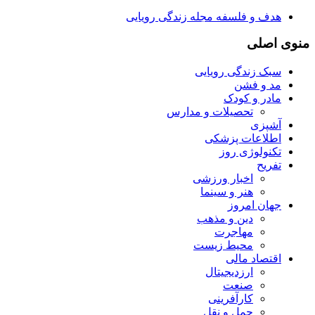
هدف و فلسفه مجله زندگی رویایی
منوی اصلی
سبک زندگی رویایی
مد و فشن
مادر و کودک
تحصیلات و مدارس
آشپزی
اطلاعات پزشکی
تکنولوژی روز
تفریح
اخبار ورزشی
هنر و سینما
جهان امروز
دین و مذهب
مهاجرت
محیط زیست
اقتصاد مالی
ارزدیجیتال
صنعت
کارآفرینی
حمل و نقل