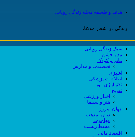
هدف و فلسفه مجله زندگی رویایی
---- زندگی در اشعار مولانا:
سبک زندگی رویایی
مد و فشن
مادر و کودک
تحصیلات و مدارس
آشپزی
اطلاعات پزشکی
تکنولوژی روز
تفریح
اخبار ورزشی
هنر و سینما
جهان امروز
دین و مذهب
مهاجرت
محیط زیست
اقتصاد مالی