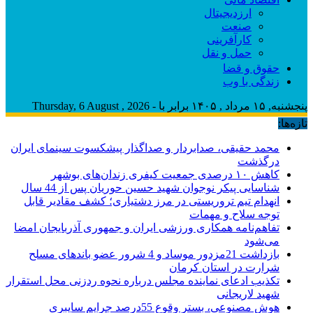
ارزدیجیتال
صنعت
کارآفرینی
حمل و نقل
حقوق و قضا
زندگی با وب
پنجشنبه, ۱۵ مرداد , ۱۴۰۵ برابر با - Thursday, 6 August , 2026
تازه‌ها:
محمد حقیقی، صدابردار و صداگذار پیشکسوت سینمای ایران
درگذشت
کاهش ۱۰ درصدی جمعیت کیفری زندان‌های بوشهر
شناسایی پیکر نوجوان شهید حسین حوریان پس از 44 سال
انهدام تیم تروریستی در مرز دشتیاری؛ کشف مقادیر قابل
توجه سلاح و مهمات
تفاهم‌نامه همکاری ورزشی ایران و جمهوری آذربایجان امضا
می‌شود
بازداشت 21مزدور موساد و 4 شرور عضو باندهای مسلح
شرارت در استان کرمان
تکذیب ادعای نماینده مجلس درباره نحوه ردزنی محل استقرار
شهید لاریجانی
هوش مصنوعی، بستر وقوع 55درصد جرایم سایبری