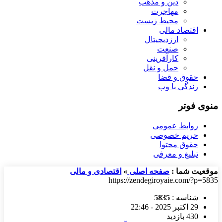
دین و مذهب
مهاجرت
محیط زیست
اقتصاد مالی
ارزدیجیتال
صنعت
کارآفرینی
حمل و نقل
حقوق و قضا
زندگی با وب
منوی فوتر
روابط عمومی
حریم خصوصی
حقوق محتوا
تبلیغ و معرفی
موقعیت شما :
صفحه اصلی
»
اقتصادی و مالی
https://zendegiroyaie.com/?p=5835
شناسه :
5835
29 اکتبر 2025 - 22:46
430 بازدید