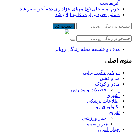
آفریقاست
حرم امام علی (ع) مهیای عزاداری دهه آخر صفر شد
دستور جدید وزارت علوم ابلاغ شد
جستجو کن
هدف و فلسفه مجله زندگی رویایی
منوی اصلی
سبک زندگی رویایی
مد و فشن
مادر و کودک
تحصیلات و مدارس
آشپزی
اطلاعات پزشکی
تکنولوژی روز
تفریح
اخبار ورزشی
هنر و سینما
جهان امروز