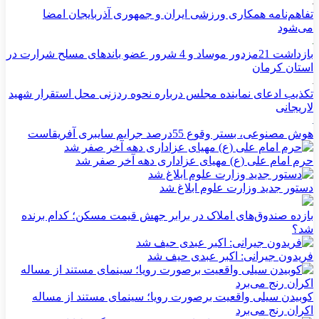
تفاهم‌نامه همکاری ورزشی ایران و جمهوری آذربایجان امضا
می‌شود
بازداشت 21مزدور موساد و 4 شرور عضو باندهای مسلح شرارت در
استان کرمان
تکذیب ادعای نماینده مجلس درباره نحوه ردزنی محل استقرار شهید
لاریجانی
هوش مصنوعی، بستر وقوع 55درصد جرایم سایبری آفریقاست
حرم امام علی (ع) مهیای عزاداری دهه آخر صفر شد
دستور جدید وزارت علوم ابلاغ شد
بازده صندوق‌های املاک در برابر جهش قیمت مسکن؛ کدام برنده
شد؟
فریدون جیرانی: اکبر عبدی حیف شد
کوبیدن سیلی واقعیت برصورت رویا؛ سینمای مستند از مساله
اکران رنج می‌برد