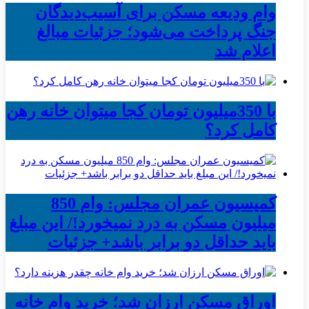
وام ودیعه مسکن برای آسیب‌دیدگان
جنگ پرداخت می‌شود؛ جزئیات مبالغ
اعلام شد
با 350میلیون تومان کجا میتوان خانه رهن
کامل کرد؟
کمیسیون عمران مجلس: وام 850
میلیون مسکن به درد نمیخورد!/ این مبلغ
باید حداقل دو برابر باشد+ جزئیات
اوراق مسکن ارزان شد؛ خرید وام خانه